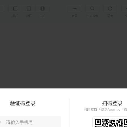
置
单栏
双栏
三栏
目录
书内搜索
同步
验证码登录
扫码登录
同时支持「得到App」和「
汉水的身世