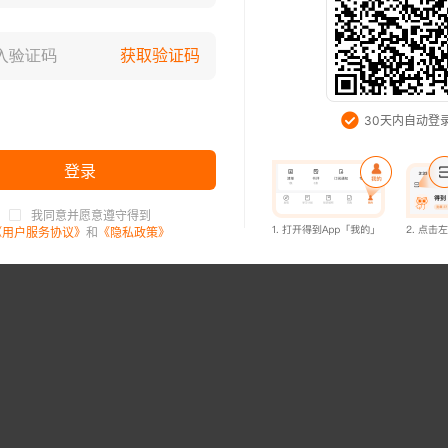
袁凌
登录已过期，请重新登录
获取验证码
试读已结束，购买后可继续阅读
知道了
30天内自动登
开通会员，3万本书免费看（首月6元起）
登录
购买48.30元
我同意并愿意遵守得到
登录已过期，请重新登录
《用户服务协议》
和
《隐私政策》