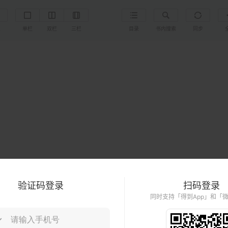
置
单栏
双栏
三栏
目录
书内搜索
同步
验证码登录
扫码登录
同时支持「得到App」和「