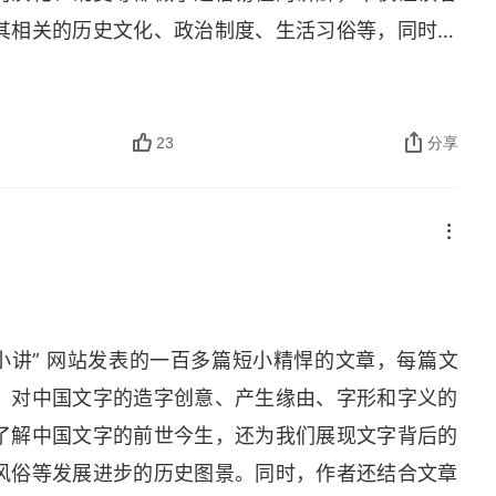
其相关的历史文化、政治制度、生活习俗等，同时因
，还在本书中提供了大量珍贵的文物图片，大大增加
特点就是从每个文字的源头甲骨文讲起，若与《说文
，有些字是怎么讹变的，就好像一个人面具戴久了，
23
分享
经许先生讲解，解了不少心中疑惑，偶有所获，开心
许多重复性的文字段落，这是美中不足之处。如果图
和整体性，提高文章的表达力，那就更好了！
小讲” 网站发表的一百多篇短小精悍的文章，每篇文
，对中国文字的造字创意、产生缘由、字形和字义的
了解中国文字的前世今生，还为我们展现文字背后的
风俗等发展进步的历史图景。同时，作者还结合文章