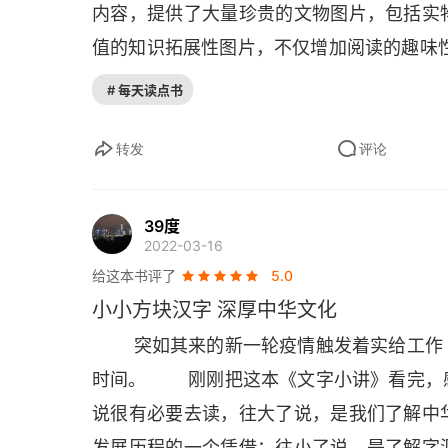
内容，提供了大量珍贵的文物图片，包括实
〇二七 母，妇女形象
值的知识拓展性图片，不仅增加阅读的趣味
〇二八 男女，职业分工
# 每天读点书
〇二九 龙，象征君王
转发
评论
〇三〇 专，纺织技术
39度
〇三一 帝，天帝形象
2022-03-16
〇三二 皇，辉煌羽帽
给这本书评了
5.0
小小方块汉字 深厚中华文化
〇三三 王，领导作战
​        突如其来的新一轮疫情触发着
〇三四 凤，象征高贵女性
时间。​        刚刚把这本《文字小讲
说很有必要去读，往大了说，是我们了解中
〇三五 尹君，文官政治
发展历程的一个凭借；往小了说，是了解字