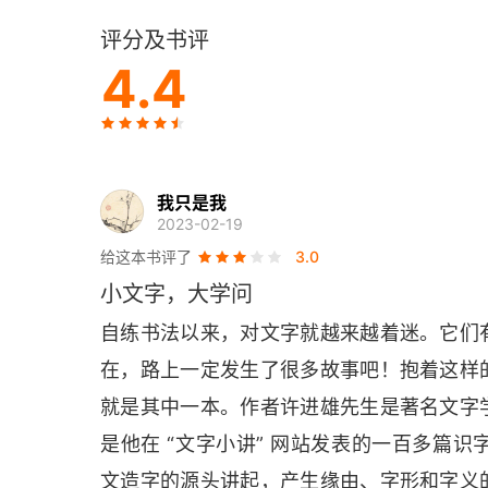
评分及书评
〇〇九 微，眼瞎
4.4
〇一〇 霜，冻寒（雨，下雨。相，检验。）
〇一一 衣，身份
我只是我
〇一二 初，裁制
2023-02-19
给这本书评了
3.0
〇一三 熏，薰香
小文字，大学问
〇一四 光，照明
自练书法以来，对文字就越来越着迷。它们
在，路上一定发生了很多故事吧！抱着这样
〇一五 建、德，道路的修建
就是其中一本。作者许进雄先生是著名文字
〇一六 带，携带工具
是他在 “文字小讲” 网站发表的一百多篇
〇一七 兴，肩舆
文造字的源头讲起，产生缘由、字形和字义