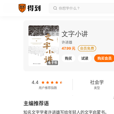
文字小讲
许进雄
47.99 元
购买
试读
购买会员
电子书
4.4
社会学
用户推荐指数
类型
159千字
2021-11-01
主编推荐语
字数
发行日期
知名文字学者许进雄写给年轻人的文字启蒙书。