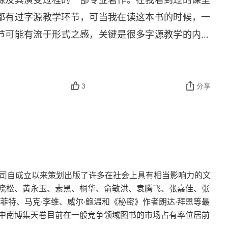
都有过字源教学环节，可当我在读这本书的时候，一
节可能有流于形式之感，关键是很多字源教学的内容
，更多的是备课中使用的有些资料例如百度汉语本身
起码我没学过，我了解到的老师也没学过），所以我
     这本书的作者也对一些字的创意和演化进行了猜
3
分享
、古代文物和文字演化规律进行的推理，其可信度还
者的推理难以被撼动的。​        读罢此书，真正
块字就是一段悠久的历史；也感到自己的无知，有好
真不一定能记得住，不过我保存了大部分，以后有机
来龙去脉。​       学无止境……
公司自成立以来策划出版了许多在社会上具有相当影响力的文
晓松、黄永玉、素黑、桐华、俞敏洪、袁腾飞、张嘉佳、张
菲特、马克·李维、威尔·鲍温和《秘密》作者朗达·拜恩等最
中南博集天卷目前在一般竞争领域图书的市场占有率位居前