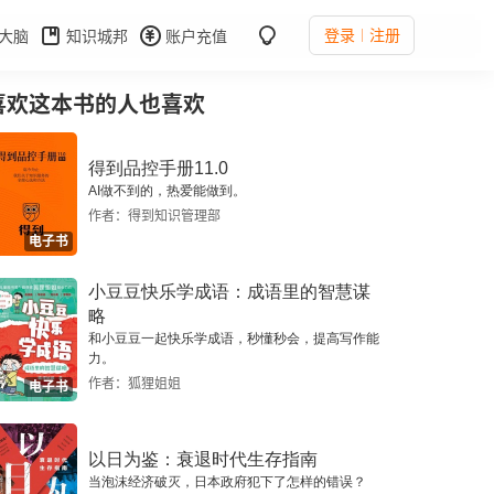
登录
注册
大脑
知识城邦
账户充值
喜欢这本书的人也喜欢
得到品控手册11.0
AI做不到的，热爱能做到。
作者：得到知识管理部
电子书
小豆豆快乐学成语：成语里的智慧谋
略
和小豆豆一起快乐学成语，秒懂秒会，提高写作能
力。
作者：狐狸姐姐
电子书
以日为鉴：衰退时代生存指南
当泡沫经济破灭，日本政府犯下了怎样的错误？