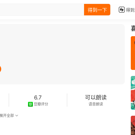
得到一下
得到
6.7
可以朗读
豆瓣评分
语音朗读
展开全部