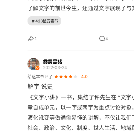
了解文字的前世今生，还通过文字展现了与
〇一八 厘，丰收的幸福
许先生曾任加拿大皇家安大略博物馆研究员
# 423破万卷节
〇一九 吉，吉祥如意
了阅读的趣味性。开卷有益，这本书最大的
解字》解释不一致时，会特意进行对比说明
1
4
〇二〇 庆，福禄康寿
本来面目反而模糊了，一些文字也是如此，
〇二一 平安，寿老终命
不已！本书因脱胎于网站文章结集，所以有
霹雳黑猪
2022-03-24
书编辑和作者再磨一磨，兼顾文章的连续性
〇二二 戈，跳舞的道具
给这本书评了
4.0
〇二三 牛，任劳任怨
解字 说史
《文字小讲》一书，集结了许先生在 “文字
〇二四 祖，繁殖的根源
章自成单元，以一字或两字为重点讨论对象
〇二五 匕妣，象征妇女
演化讹变等做通俗易懂的讲解，不仅让我们
社会、政治、文化、制度、世人生活、地域
〇二六 父，男子之职