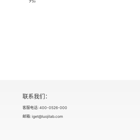
列。
〇四五 鼎，八千年烧食器
〇四六 后，限制行动
〇四七 楼，多层建筑
〇四八 舞，祈降甘霖
〇四九 卿，宴飨礼节
〇五〇 黹，刺绣花边
联系我们：
〇五一 昔，水灾已成往事
客服电话: 400-0526-000
〇五二 濒，犹疑而皱眉头
邮箱: iget@luojilab.com
〇五三 蔑，精神沮丧