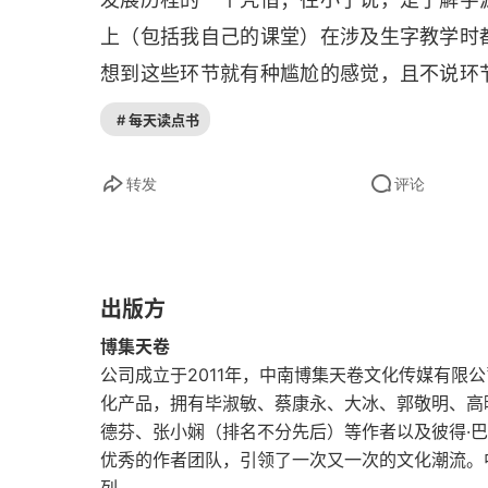
〇三六 嘉，生育男孩
上（包括我自己的课堂）在涉及生字教学时
想到这些环节就有种尴尬的感觉，且不说环
〇三七 好，生育男孩
是错误的，倒不一定是教师不认真备课导致
# 每天读点书
〇三八 舟，木板拼装之船
就是错的，再加上教师没系统学过文字学（
们就想当然地把字源教学带到了课堂上。​   
〇三九 肙，蚊子幼虫
转发
评论
想，但他基本上是根据考古资料、历史文献
〇四〇 黑，犯罪记录
是较大的。我认为在没有新的考古史料发现前，作
〇四一 白，大拇指
地体会到中国汉字博大精深，小小的一个方
出版方
多字不认识不了解。虽然一边看一边记，但
博集天卷
〇四二 走，快步走路
会讲到这些字，我就会跟学生们多呱唧两句这个字的
公司成立于2011年，中南博集天卷文化传媒有限
〇四三 鬼，神灵的扮相
化产品，拥有毕淑敏、蔡康永、大冰、郭敬明、高
德芬、张小娴（排名不分先后）等作者以及彼得·巴
〇四四 先，赤脚干什么？
优秀的作者团队，引领了一次又一次的文化潮流。