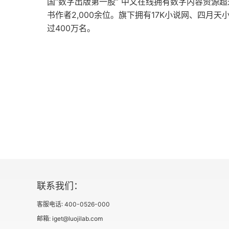
国“数字出版第一股” 中文在线拥有数字内容资源超
戏中极品——昆曲之美
书作者2,000余位。旗下拥有17K小说网、四
过400万名。
纯粹的生态文化——品鉴普洱茶
第四辑 慢品浮生
君子之道
仁者乐山
江南小镇
故乡
岁月之味
联系我们：
“石一歌”事件
客服电话: 400-0526-000
邮箱: iget@luojilab.com
祭笔