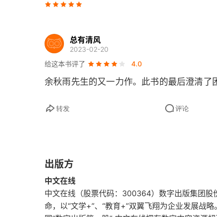
罗马假日
寻常威尼斯
总有清风
2023-02-20
哈维尔不后悔
给这本书评了
4.0
余秋雨先生的又一力作。此书的最后澄清了
哀希腊
人类还非常无知
转发
评论
文字外的文明
最后一个话题
出版方
第三辑 慢享至美
中文在线
中文在线（股票代码：300364）数字出版集团股
线的艺术——书法之美
命，以“文学+”、“教育+”双翼飞翔为企业发展战略