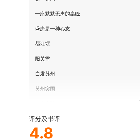
一座默默无声的高峰
盛唐是一种心态
都江堰
阳关雪
白发苏州
黄州突围
一个庭院
评分及书评
仰望云门
4.8
第二辑 慢观世界