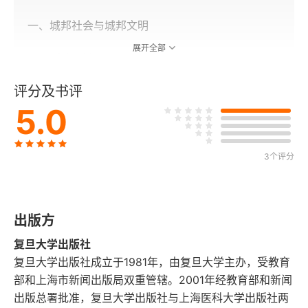
一、城邦社会与城邦文明
展开全部
二、“童年时代”
评分及书评
1.遗产的传承
5.0
2.神话与史诗
3.史学的故乡
3个评分
三、西方史学的创立
出版方
1.希罗多德的生平
复旦大学出版社
2.希罗多德的《历史》
复旦大学出版社成立于1981年，由复旦大学主办，受教育
部和上海市新闻出版局双重管辖。2001年经教育部和新闻
3.希罗多德的叙事方式
出版总署批准，复旦大学出版社与上海医科大学出版社两