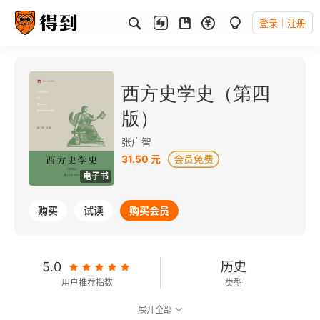
登录
注册
西方史学史（第四
版）
张广智
31.50 元
电子书
购买
试读
购买会员
5.0
历史
用户推荐指数
类型
展开全部
8.1
可以朗读