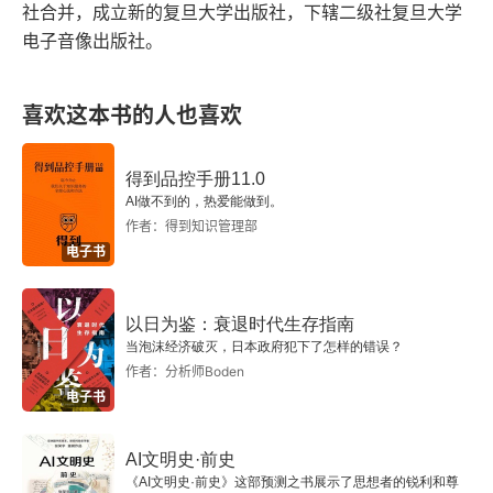
社合并，成立新的复旦大学出版社，下辖二级社复旦大学
4.西方“史学之父”
电子音像出版社。
四、西方传统史学范型的确立
喜欢这本书的人也喜欢
1.修昔底德与《伯罗奔尼撒战争史》
得到品控手册11.0
2.西方政治军事史传统的开创者
AI做不到的，热爱能做到。
作者：得到知识管理部
3.史学的求真与致用
电子书
4.两种不同的史学范型
以日为鉴：衰退时代生存指南
五、公元前4世纪至前3世纪的史学
当泡沫经济破灭，日本政府犯下了怎样的错误？
作者：分析师Boden
1.色诺芬
电子书
2.修辞学派与其他史家
AI文明史·前史
《AI文明史·前史》这部预测之书展示了思想者的锐利和尊