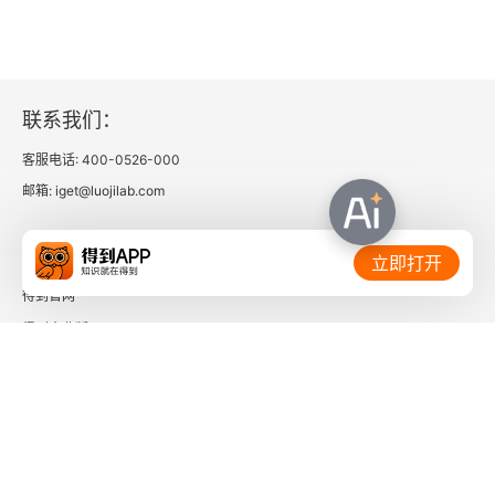
第三章 中世纪史学
一、黑暗时代？
联系我们：
二、早期基督教史学
客服电话: 400-0526-000
1.基督教史学的兴起
邮箱: iget@luojilab.com
2.早期基督教史学的最初探索
相关链接：
立即打开
3.基督教教会史学范型的确立
得到官网
得到企业版
4.基督教史学的趋于成熟
时间的朋友
三、蛮族兴起与统治期间的史学
了解更多：
1.蛮族初兴时期的历史撰述