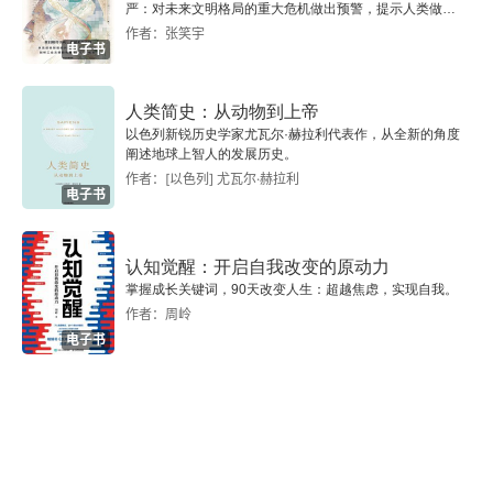
第二章 古典史学（Ⅱ）
严：对未来文明格局的重大危机做出预警，提示人类做出
智慧的选择。
作者：张笑宇
电子书
一、从城邦到帝国
二、从模仿到奠立
人类简史：从动物到上帝
以色列新锐历史学家尤瓦尔·赫拉利代表作，从全新的角度
阐述地球上智人的发展历史。
1.广采博收的罗马文化
作者：[以色列] 尤瓦尔·赫拉利
电子书
2.史学之滥觞
认知觉醒：开启自我改变的原动力
3.拉丁史学的发展
掌握成长关键词，90天改变人生：超越焦虑，实现自我。
作者：周岭
三、史坛双擘
电子书
1.李维的史学思想
2.塔西佗的史学思想
四、光辉的延伸