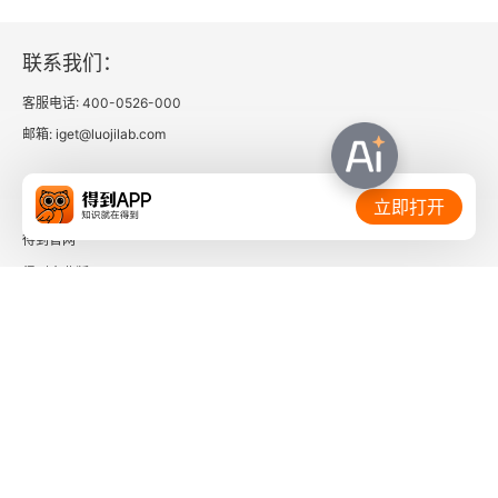
二、国际概况
联系我们：
三、小结
客服电话: 400-0526-000
第二节 审计任期监管：中国探索与国际概览
邮箱: iget@luojilab.com
一、中国探索
相关链接：
立即打开
二、国际概览
得到官网
得到企业版
三、小结
时间的朋友
第三节 审计任期与审计质量：理论辨析
了解更多：
一、独立性假说
二、专业性假说
三、调和视角：最优审计任期