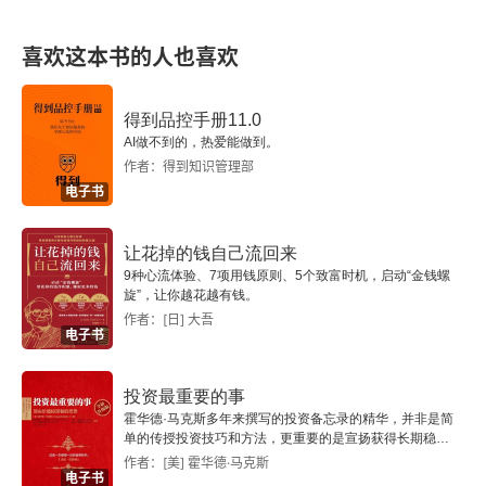
第三节 商业银行审计的规则规范
喜欢这本书的人也喜欢
一、中国发布的商业银行审计准则与指南
得到品控手册11.0
二、印度发布的商业银行审计指引
AI做不到的，热爱能做到。
作者：得到知识管理部
第四节 商业银行审计的质量评价
电子书
一、中国探索
让花掉的钱自己流回来
9种心流体验、7项用钱原则、5个致富时机，启动“金钱螺
二、国际实践
旋”，让你越花越有钱。
作者：[日] 大吾
电子书
第二章 商业银行审计市场结构与商业银行审计质量
第一节 商业银行审计市场结构：中国现状与国际概
投资最重要的事
况
霍华德·马克斯多年来撰写的投资备忘录的精华，并非是简
单的传授投资技巧和方法，更重要的是宣扬获得长期稳定
投资收益的投资理念。
作者：[美] 霍华德·马克斯
一、中国现状
电子书