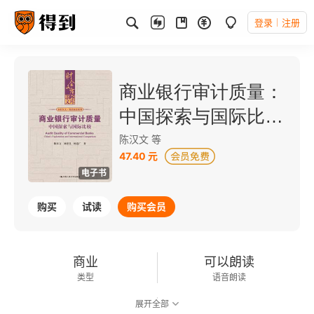
登录
注册
商业银行审计质量：
中国探索与国际比较
（财会文库）
陈汉文 等
47.40 元
电子书
购买
试读
购买会员
商业
可以朗读
类型
语音朗读
展开全部
169千字
2024-12-01