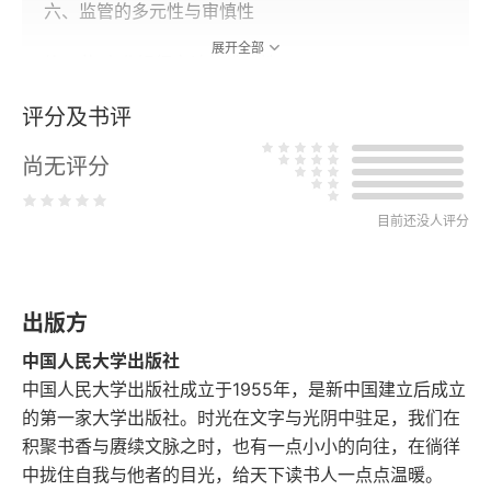
六、监管的多元性与审慎性
展开全部
第二节 商业银行审计的挑战性
评分及书评
一、营业网点分散性与业务模式多元性对商业银行审
计的挑战
尚无评分
二、经营业务复杂性和金融服务创新性对商业银行审
目前还没人评分
计的挑战
三、信息系统复杂性对商业银行审计的挑战
出版方
四、内部控制与风险管理高要求对商业银行审计的挑
战
中国人民大学出版社
中国人民大学出版社成立于1955年，是新中国建立后成立
五、舞弊重大性与隐蔽性对商业银行审计的挑战
的第一家大学出版社。时光在文字与光阴中驻足，我们在
积聚书香与赓续文脉之时，也有一点小小的向往，在徜徉
六、监管多元性与审慎性对商业银行审计的挑战
中拢住自我与他者的目光，给天下读书人一点点温暖。