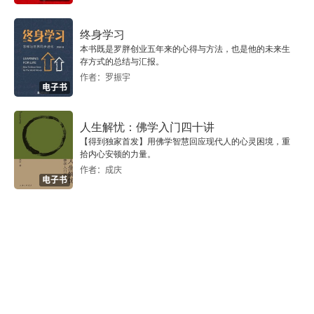
二、国际概况
终身学习
本书既是罗胖创业五年来的心得与方法，也是他的未来生
三、小结
存方式的总结与汇报。
作者：罗振宇
电子书
第二节 审计市场结构的制度成因：中国探索与国际
概览
人生解忧：佛学入门四十讲
一、中国探索
【得到独家首发】用佛学智慧回应现代人的心灵困境，重
拾内心安顿的力量。
作者：成庆
二、国际概览
电子书
第三节 审计市场结构与审计质量：理论辨析
一、市场集中度、市场均衡度与市场竞争
二、审计市场结构与审计质量
第四节 审计市场结构对审计质量的影响：中国经验