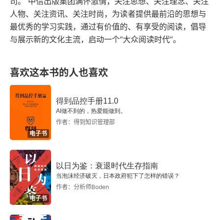
司。 中信出版集团满怀激情，关注思想、关注理念、关注
生物制造” 行动计划，目标到 2027 年培育超 3000 
人物、关注资讯、关注时尚，为读者提供最前沿的思想与
构建破译分子结构和生物系统的工具
点，指出算法透明度的缺失可能引发对抗性攻击等
家人工智能企业，其中生物计算是重点方向。- 产
最优秀的学习实践，通过有价值的、有享受的阅读，倡导
新型威胁。这些讨论与书中对技术 “超级进化性” 和 
神经科学与人工智能：大脑与行为建模
与展示新的文化主流，启动一个“大众阅读时代”。
业层面：商汤科技、华为昇腾芯片等企业在生物计
“非对称性” 特征的剖析相呼应，揭示了技术浪潮下
算底层技术（如 
AI 
芯片）与应用层（如医学影像
用生物技术与人工智能对药物进行工程化
个体行为可能引发的全球性连锁反应。
喜欢这本书的人也喜欢
诊断）的突破，印证了书中 “基础层 - 技术层 - 应
推荐阅读
用层” 产业分层逻辑。- 科研层面：中国学者在 
得到品控手册11.0
辅助蛋白质设计、中药成分分析等领域的研究成
词汇表
AI做不到的，热爱能做到。
作者：得到知识管理部
果，进一步验证了计算生物学的普适价值。四、批
电子书
判性思考：未竟之问与拓展空间尽管本书视野宏
阔，仍存在可深化之处：1. 技术局限性：
AI 
模型对
以日为鉴：衰退时代生存指南
高质量数据的依赖可能加剧生物医学领域的 “数据
当泡沫经济破灭，日本政府犯下了怎样的错误？
作者：分析师Boden
垄断” 问题，书中未充分探讨数据共享机制与隐私
电子书
保护的平衡。2. 跨学科教育：计算生物学需要兼具