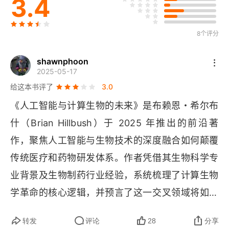
3.4
人工智能的局限性
第三章 通向新药的漫漫长路
8个评分
医学的起源：自石器时代以来鸦片的作用
shawnphoon
2025-05-17
工业制药
给这本书评了
3.0
《人工智能与计算生物的未来》是布赖恩・希尔布
保罗·埃尔利希与化学药物的诞生
什（
Brian Hillbush
）于 2025 年推出的前沿著
制药业：药品与战争
作，聚焦人工智能与生物技术的深度融合如何颠覆
传统医疗和药物研发体系。作者凭借其生物科学专
21世纪的医药商业模式
业背景及生物制药行业经验，系统梳理了计算生物
第四章 基因编辑与生物技术的新工具
学革命的核心逻辑，并预言了这一交叉领域将如何
分子生物学与生物信息流
重塑人类健康与科学研究的未来图景。以下从内容
转发
评论
28
分享
架构、核心观点与现实意义三个维度展开评述。