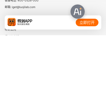
客服电话: 400-0526-000
邮箱: iget@luojilab.com
外部世界的存在问题
非实在论假设
相关链接：
立即打开
得到官网
试图击败非实在论假设的几种尝试
得到企业版
唯我论
时间的朋友
现象论
了解更多：
外在主义有用吗
09 认识论的新方法
自然化认识论
下载「得到App」
关注微信公众号
自然化的外在主义理论