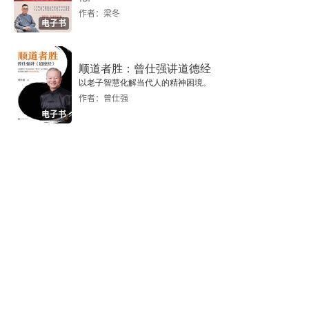
先天综合判断
作者：梁冬
电子书
康德之后的经验主义
顺道者胜：曾仕强讲道德经
关于先天的经验主义
以老子智慧化解当代人的精神困境。
作者：曾仕强
蒯因对分析与综合的区分
电子书
再论必然性
传统认识论与修正主义中的必然性
可能世界
07 基于感觉经验的知识
关于概念的经验主义