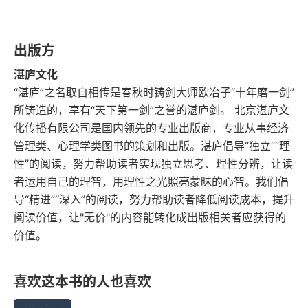
变量与数据的全知全能。逻辑本身亦非完美无瑕，
认识的义务论
它无法自我证明其绝对正确性，而是作为一套思维
出版方
外在主义者的观点
工具被运用，通过既定规则推导出关于世界的其它
湛庐文化
法则（即在逻辑框架内可验证的世界规律）。世间
“湛庐”之名取自相传是春秋时铸剑大师欧冶子“十年磨一剑”
因果理论
所铸造的，享有“天下第一剑”之誉的湛庐剑。 北京湛庐文
并无拉普拉斯妖，故无绝对的必然性可言。一切论
化传播有限公司是国内领先的专业出版商，专业从事经济
因果理论的问题
断均需经过验证，即便验证成功，亦不能断言其绝
管理类、心理学类图书的策划和出版。湛庐倡导“独立”“理
对无误，只能说某些规律因其高度的出现概率而近
可靠论
性”的阅读，努力帮助读者实现独立思考、理性分辨，让读
者运用自己的理智，用理性之光照亮蒙昧的心智。我们倡
乎无可置疑。所以我认为，对逻辑与因果关系的反
05 基础主义与融贯论
导“精进”“深入”的阅读，努力帮助读者降低阅读成本，提升
思乃至挑战是合理的。逻辑虽是人类探索世界的不
阅读价值，让"无价"的内容能转化成出版相关者应获得的
可或缺之钥，但超越逻辑边界的想象却因人类认知
基础主义与回溯论证
价值。
的局限而难以触及。逻辑体系本质上由一系列信念
可接受但不支持的信念
（即规则）构成，这或许解释了为何许多人在哲学
喜欢这本书的人也喜欢
适度基础主义
思考中难以深入 —— 缺乏必要的怀疑精神。