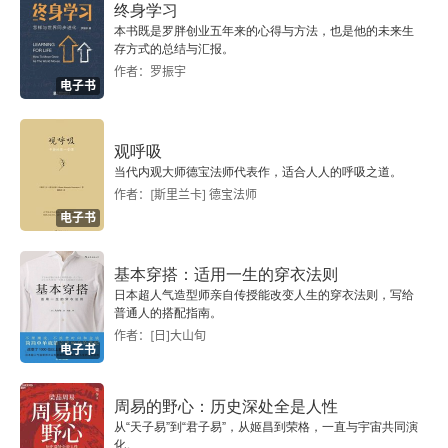
终身学习
融贯论
本书既是罗胖创业五年来的心得与方法，也是他的未来生
存方式的总结与汇报。
作者：罗振宇
对融贯论的批评
电子书
06 先天知识、分析性与必然性
观呼吸
先天的／后天的
当代内观大师德宝法师代表作，适合人人的呼吸之道。
作者：[斯里兰卡] 德宝法师
电子书
理性主义
先天的认识论
基本穿搭：适用一生的穿衣法则
日本超人气造型师亲自传授能改变人生的穿衣法则，写给
普通人的搭配指南。
经验主义与先天知识
作者：[日]大山旬
电子书
必然性
周易的野心：历史深处全是人性
康德关于先天性的认识论
从“天子易”到“君子易”，从姬昌到荣格，一直与宇宙共同演
化。