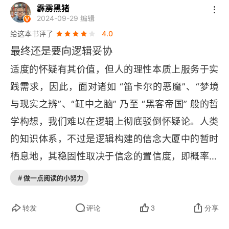
03 确证与葛梯尔问题
霹雳黑猪
2024-09-29 编辑
葛梯尔问题
给这本书评了
4.0
最终还是要向逻辑妥协
艾耶尔对葛梯尔的回应
适度的怀疑有其价值，但人的理性本质上服务于实
无错误回复
践需求，因此，面对诸如 “笛卡尔的恶魔”、“梦境
与现实之辨”、“缸中之脑” 乃至 “黑客帝国” 般的哲
无错误回复的问题
学构想，我们难以在逻辑上彻底驳倒怀疑论。人类
无驳斥回复
的知识体系，不过是逻辑构建的信念大厦中的暂时
无驳斥回复的问题
栖息地，其稳固性取决于信念的置信度，即概率的
高低。构建知识体系的基石，务必是那些高度可信
04 内在主义、外在主义与确证
# 做一点阅读的小努力
的假设，以确保其不会轻易崩塌。需知，一切知识
可通达内在主义
皆是待完善之物，生活中既无需也不存在绝对无误
转发
评论
3
分享
的知识，更无法企及拉普拉斯妖那般掌握宇宙所有
确证的义务论解释