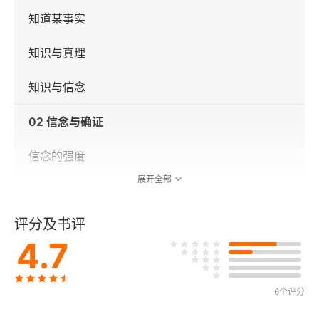
知道某事实
知识与真理
知识与信念
02 信念与确证
信念的强度
展开全部
强烈的信念是必要的吗
评分及书评
确证
4.7
不可动摇的知识
无可置疑、无可修正而又不绝对正确
6个评分