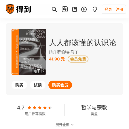
登录
注册
人人都该懂的认识论
[加] 罗伯特·马丁
41.90 元
电子书
购买
试读
购买会员
4.7
哲学与宗教
用户推荐指数
类型
展开全部
7.6
可以朗读