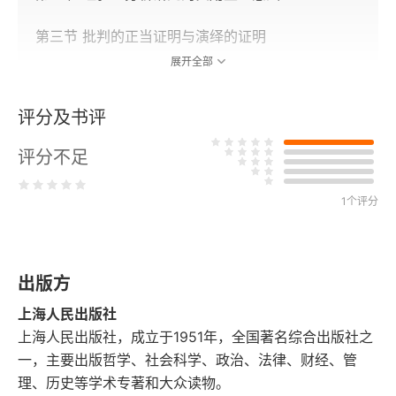
第三节 批判的正当证明与演绎的证明
展开全部
第四节 区分标准和事实
评分及书评
第五节 两项策略和一项讨论
评分不足
第三章 讨论记录：价值中立与客观性（1964）
1个评分
第二编 阐释学
第四章 文献综述：论社会科学的逻辑（1967）
出版方
第一节 自然科学与精神科学二元论
上海人民出版社
第二节 论社会行动普遍理论的方法论
上海人民出版社，成立于1951年，全国著名综合出版社之
一，主要出版哲学、社会科学、政治、法律、财经、管
第三节 论经验—分析行动科学中意义理解的问题
理、历史等学术专著和大众读物。