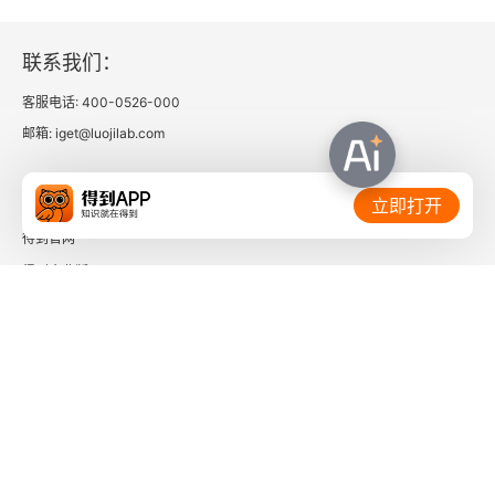
第一节 “意义”作为社会学的基本概念
联系我们：
第二节 理论策略上的决断：客观主义对比主观主义
客服电话: 400-0526-000
第三节 理论策略的决断：反思、建构、重建
邮箱: iget@luojilab.com
第四节 重建前理论知识与世界1和世界2的概念
相关链接：
立即打开
第五节 论“世界”概念在逻辑学上的生成——一则提
得到官网
纲
得到企业版
时间的朋友
了解更多：