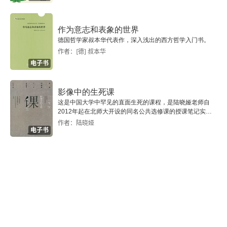
第一节 社会的系统理论还是社会控制论？
作为意志和表象的世界
德国哲学家叔本华代表作，深入浅出的西方哲学入门书。
第二节 意义的意义还是独立于语言范畴的“意义”
作者：[德] 叔本华
电子书
第三节 经验世界的建构与语言的交往
第四节 真理的系统理论概念——以及理论与实践的
影像中的生死课
这是中国大学中罕见的直面生死的课程，是陆晓娅老师自
虚假统一
2012年起在北师大开设的同名公共选修课的授课笔记实
录。
作者：陆晓娅
第五节 意识形态的系统理论概念——以及系统理论
电子书
作为意识形态的新形式
第六节 卢曼对于社会演化理论的贡献
附录：历史唯物主义的基本设定
第四编 认识论与历史哲学