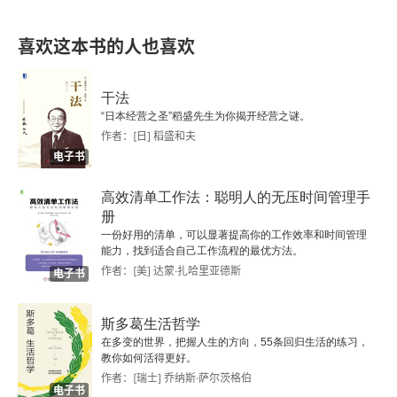
第四节 社会学作为关注当下的理论
喜欢这本书的人也喜欢
参考文献
干法
第五章 阐释学的普世性要求（1970）
“日本经营之圣”稻盛先生为你揭开经营之谜。
作者：[日] 稻盛和夫
第一节
电子书
第二节
高效清单工作法：聪明人的无压时间管理手
册
第三节
一份好用的清单，可以显著提高你的工作效率和时间管理
能力，找到适合自己工作流程的最优方法。
作者：[美] 达蒙·扎哈里亚德斯
电子书
第三编 社会科学的功能主义
第六章 与尼克拉斯·卢曼商榷：社会的系统理论还是
斯多葛生活哲学
批判的社会理论？（1971）
在多变的世界，把握人生的方向，55条回归生活的练习，
教你如何活得更好。
作者：[瑞士] 乔纳斯·萨尔茨格伯
导论
电子书