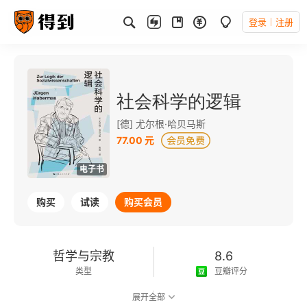
登录
注册
社会科学的逻辑
[德] 尤尔根·哈贝马斯
77.00 元
电子书
购买
试读
购买会员
哲学与宗教
8.6
类型
豆瓣评分
展开全部
可以朗读
358千字