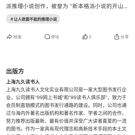
派推理小说创作，被誉为 “新本格派小说的开山鼻
祖”。1989 年、1995 年、2003 年，他分别 3 次
# 让人欲罢不能的推理小说
发表了《本格推理宣言》，为本格派创造了新定
义。《龙卧亭事件（上）：贝繁村谜团》是日本作
转发
评论
2
分享
家岛田庄司创作的长篇推理小说，是《龙卧亭事
件》的上册。这部小说的主角是石冈和己，就是在
岛田庄司的 “御手洗洁系列” 中，一直跟在御手洗洁
出版方
身边，充当 “华生” 的那个小说家。在御手洗离开日
上海九久读书人
本后，石冈接到了一份委托，委托人认为自己被怨
上海九久读书人文化实业有限公司是一家大型图书发行企
业，公司拥有“99网上书城”和“99读书人俱乐部”，致力于
灵缠身，要通过自己的灵力感知去寻找源头，达到
会员制直销模式的图书发行通路的建设。同时，公司也通
驱邪的效果。结合这部小说前后文的描述，石冈对
过与海内外著名出版机构和著名作家、学者之间的合作，
于鬼怪的描述第一感觉是害怕，但如果是带有温情
努力推荐出版最新、最有价值并深受广大读者喜爱的一流
的图书。作为一家具有现代理念和高新技术手段的本土文
的一面，又有点想要探知，属于那种有好奇心，但