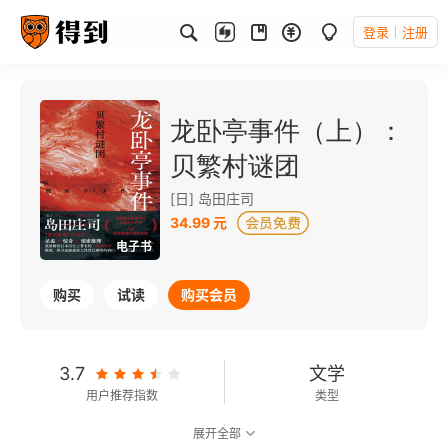
登录
注册
龙卧亭事件（上）：
贝繁村谜团
[日] 岛田庄司
34.99 元
电子书
购买
试读
购买会员
3.7
文学
用户推荐指数
类型
展开全部
6.6
可以朗读