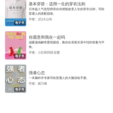
洗并不在国内，一般情况下 “侦探” 不在，委托肯定
基本穿搭：适用一生的穿衣法则
日本超人气造型师亲自传授能改变人生的穿衣法则，写给
就不会再继续了。可是这位委托人却执意要拉着石
普通人的搭配指南。
冈一同前往，就好像她必须拉一个外人前往那个地
作者：[日]大山旬
电子书
方做见证一样。然后是诡异的事件，当他们到达目
的地是，首先是一个诡异的村落，又遇到了多起诡
你愿意和我在一起吗
温暖漫画解答爱情困惑，教你在亲密关系中找到答案与平
异的事件，而一切又仿佛都笼罩在多年前一起事件
衡。
作者：小红和阿绿 绘著
之下。最诡异的是，委托人能够准确的找到几个月
电子书
前遇害的人尸体丢失的部分，而这个部分却又是一
直缠绕着委托人的噩梦，是真的有冤魂作祟，还是
强者心态
一本脑科学专家写给普通人的大脑训练手册。
委托人因为是知情人或者干脆就是帮凶，是惭愧的
作者：姚乃琳
内心作祟。这部小说对于一般日本的推理小说来说
电子书
是真的长啊，一般的小说字数一般也就是 12 万 - 1
4 万的样子，这部小说只上册就是 18 万 +，下册