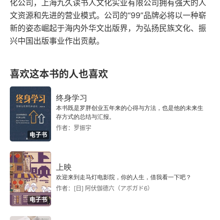
化公司，上海九久读书人文化实业有限公司拥有强大的人
是又有些胆小，就好像读《聊斋志异》，读到 “画
文资源和先进的营业模式。公司的“99”品牌必将以一种崭
皮鬼” 就吓得睡不着觉，读到 “聂小倩” 又有点心向
新的姿态崛起于海内外华文出版界，为弘扬民族文化、振
往之。这一部是小说的上册，基本上只是对事件的
兴中国出版事业作出贡献。
描述，被害者很多，又几乎都是被害于 “密室” 之
喜欢这本书的人也喜欢
中，一切的案件，隐隐约约都与多年前发生的事情
有联系，比如被害者多为年轻貌美的女性，比如作
终身学习
为凶器的子弹，以及围绕在村子当中的诅咒等等。
本书既是罗胖创业五年来的心得与方法，也是他的未来生
存方式的总结与汇报。
上册的描述，貌似一直在否认各种科学的作案手
作者：罗振宇
电子书
法，一直在将案件想着诅咒和报应的方向上面引。
也许是作者故意为之，当想象和现实差距足够大
上映
时，真相呈现的时候，才能够足够震撼把。在小说
欢迎来到走马灯电影院，你的人生，借我看一下吧？
作者：[日] 阿伏伽德六（アボガド6）
的上册中，气氛渲染非常成功的。首先是诡异的开
电子书
头，委托人原本是要找御手洗陪同前往，但是御手