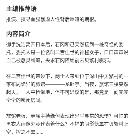
豆瓣评分
语音朗读
主编推荐语
189千字
2024-04-01
推演、探寻血腥暴虐人性背后幽暗的病根。
字数
发行日期
内容简介
御手洗洁离开日本后，石冈和己突然接到一桩奇怪的委
托，委托人是一位名叫二宫佳世的神秘女子，口口声声说
自己被怨灵纠缠，央求石冈陪她前去贝繁村驱邪。
在二宫佳世的带领下，两个人来到位于深山中贝繁村的一
家布局诡异的旅馆————龙卧亭。当夜，旅馆三楼突然
起火，一人中枪倒地，但不可思议的是，那竟是一间完完
全全的密闭房间。
旅馆老板、寺庙主持缘何表现出异乎寻常的恐惧？可怕的
黑衣人画像究竟代表着什么？不祥的阴影笼罩在贝繁村上
空，挥之不去……