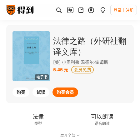
登录
注册
法律之路（外研社翻
译文库）
[美] 小奥利弗·温德尔·霍姆斯
5.45 元
电子书
购买
试读
购买会员
法律
可以朗读
类型
语音朗读
展开全部
17千字
2015-12-01