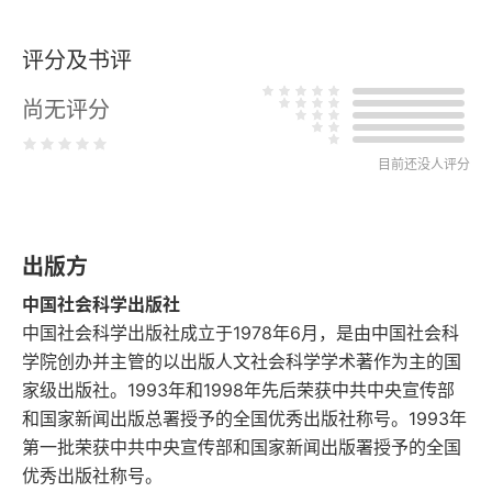
四 周代交聘中的“礼尚往来”原则
评分及书评
五 聘礼与婚礼的渊源关系
尚无评分
第二章 外交媒介
目前还没人评分
第一节 外交使节的选拔
一 外交使节的选拔方式
出版方
二 外交使节选拔的特殊性
中国社会科学出版社
三 外交使节的任命与派遣
中国社会科学出版社成立于1978年6月，是由中国社会科
学院创办并主管的以出版人文社会科学学术著作为主的国
第二节 外交使节的人选
家级出版社。1993年和1998年先后荣获中共中央宣传部
和国家新闻出版总署授予的全国优秀出版社称号。1993年
一 外交使节人选的类型
第一批荣获中共中央宣传部和国家新闻出版署授予的全国
优秀出版社称号。
二 外交使节人选的特点