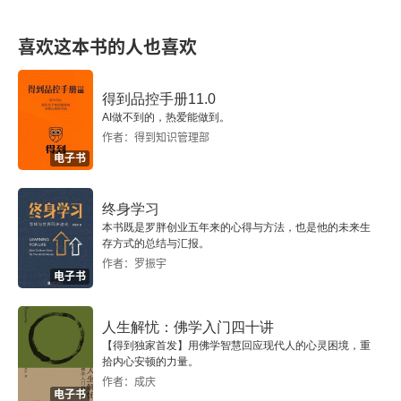
第三节 外交使节职衔
喜欢这本书的人也喜欢
一 使节职衔频度及其分布
得到品控手册11.0
AI做不到的，热爱能做到。
二 使节职衔的特点和类型
作者：得到知识管理部
电子书
第四节 外交使团
一 正使
终身学习
本书既是罗胖创业五年来的心得与方法，也是他的未来生
存方式的总结与汇报。
二 副使
作者：罗振宇
电子书
三 正副使的匹配
人生解忧：佛学入门四十讲
四 随员和服务人员
【得到独家首发】用佛学智慧回应现代人的心灵困境，重
拾内心安顿的力量。
五 使团规模
作者：成庆
电子书