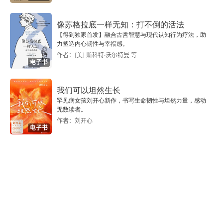
第三章 外交方式（上）
像苏格拉底一样无知：打不倒的活法
【得到独家首发】融合古哲智慧与现代认知行为疗法，助
第一节 朝
力塑造内心韧性与幸福感。
作者：[美] 斯科特·沃尔特曼 等
一 “朝”义略释
电子书
二 “朝”关系的发展
我们可以坦然生长
罕见病女孩刘开心新作，书写生命韧性与坦然力量，感动
第二节 贡
无数读者。
作者：刘开心
电子书
一 “贡”义略释
二 “贡”的原因和目的
三 “贡”的作用和意义
四 “贡”的特点