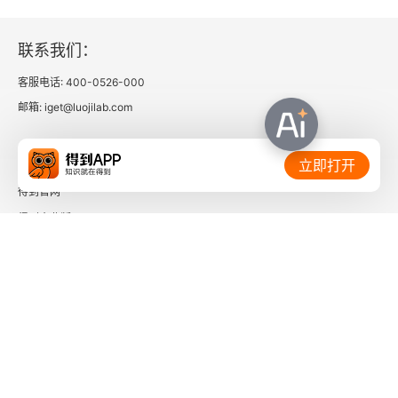
二 汉代“质侍”网络的构建
联系我们：
三 “质侍”网络的特点
客服电话: 400-0526-000
邮箱: iget@luojilab.com
四 “质侍”身份
相关链接：
立即打开
五 “质侍”的派遣
得到官网
六 “质侍”管理
得到企业版
时间的朋友
七 “质侍”作用与性质
第六节 和亲
了解更多：
一 和亲的内涵
二 和亲的作用