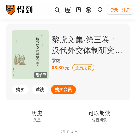
登录
注册
黎虎文集·第三卷：
汉代外交体制研究
（上）
黎虎
88.80 元
电子书
购买
试读
购买会员
历史
可以朗读
类型
语音朗读
展开全部
370千字
2023-12-01