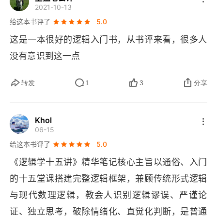
七 论证：演绎和归纳
2021-10-13
给这本书评了
5.0
八 推理或论证的可靠性
这是一本很好的逻辑入门书，从书评来看，很多人
九 前提对结论的支持或反驳程度
没有意识到这一点
十 逻辑基本规律
转发
1
3
分享
第三讲 “香格里拉”和“马太效应”
Khol
一 语词、词项和概念
06-15
给这本书评了
5.0
二 词项的内涵和外延
《逻辑学十五讲》精华笔记核心主旨以通俗、入门
三 词项的种类和外延关系
的十五堂课搭建完整逻辑框架，兼顾传统形式逻辑
四 定义的方法和规则
与现代数理逻辑，教会人识别逻辑谬误、严谨论
证、独立思考，破除情绪化、直觉化判断，是普通