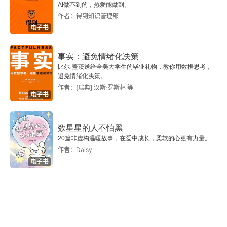
提；・因果类：强加因果、滑坡谬误；・情绪人身
AI做不到的，热爱能做到。
二 简单枚举法
作者：得到知识管理部
类：人身攻击、诉诸情感、从众谬误、诉诸权
电子书
三 排除归纳法
威；・话术陷阱：非黑即白、转移话题、稻草人谬
误。四、现代逻辑基础 1. 命题逻辑：符号化表达，
事实：避免情绪化决策
四 类比推理
比尔·盖茨送给全美大学生的毕业礼物，教你用数据思考，
真值表判断公式是否重言、矛盾；2. 谓词逻辑：引
避免情绪化决策。
五 统计归纳法
作者：[瑞典] 汉斯·罗斯林 等
入量词（所有、有的），弥补传统三段论局限；3.
电子书
六 归纳的证成
 简单介绍悖论、模态逻辑（必然、可能），拓宽逻
辑边界。五、逻辑落地日常用法 1. 表达观点：先结
数星星的人不怕黑
第八讲 以严格性、精确性、系统性为目标
20篇非虚构温暖故事，在爱中成长，柔软的心更有力量。
论，再分层论据，保证每一步推理可验证；2. 辨别
作者：Daisy
一 什么是逻辑系统？
洗脑话术：只要出现人身攻击、煽动情绪、非黑即
电子书
白，大概率存在逻辑漏洞；3. 自我反思：检查自身
二 逻辑系统的构成
是否偷换概念、以个别案例概括整体；4. 读书 / 谈
三 元逻辑研究
判：拆解对方论证，区分 “事实论据” 和 “主观臆