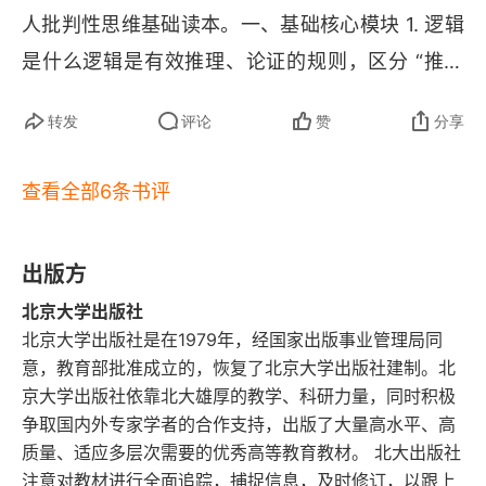
五 划分与分类
人批判性思维基础读本。一、基础核心模块 1. 逻辑
第四讲 “假如生活欺骗了你……”
是什么逻辑是有效推理、论证的规则，区分 “推理
形式” 和 “内容真假”：前提真 + 形式有效，结论才
一 简单命题和复合命题
转发
评论
赞
分享
必然可靠；内容正确但逻辑混乱，论证依旧无效。
二 联言命题和联言推理
逻辑两大用途：正确推导结论、识别他人话术漏
查看全部6条书评
洞。2. 概念：思维最小单元・内涵：事物本质定
三 选言命题和选言推理
义；外延：概念包含的对象范围。・常见问题：概
四 假言命题和假言推理
出版方
念模糊、偷换概念、扩大 / 缩小范围，是绝大多数
北京大学出版社
五 负命题及其等值命题
争吵的根源。3. 命题与直言三段论（传统逻辑核
北京大学出版社是在1979年，经国家出版事业管理局同
心）・直言命题四类：全称肯定、全称否定、特称
六 几种常用的复合命题推理
意，教育部批准成立的，恢复了北京大学出版社建制。北
肯定、特称否定；掌握对当关系，快速判断命题真
京大学出版社依靠北大雄厚的教学、科研力量，同时积极
第五讲 “所有的金子都是闪光的”
争取国内外专家学者的合作支持，出版了大量高水平、高
假。・三段论规则：只能有三个概念、中项至少周
质量、适应多层次需要的优秀高等教育教材。 北大出版社
延一次、前提否定结论必否定等，违反即推理失
一 直言命题
注意对教材进行全面追踪，捕捉信息，及时修订，以跟上