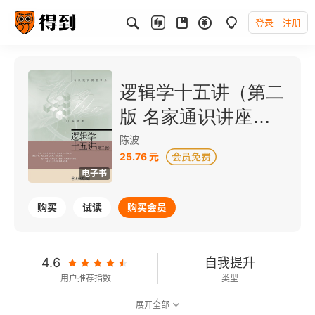
登录
注册
逻辑学十五讲（第二
版 名家通识讲座书
系）
陈波
25.76 元
电子书
购买
试读
购买会员
4.6
自我提升
用户推荐指数
类型
展开全部
7.8
可以朗读