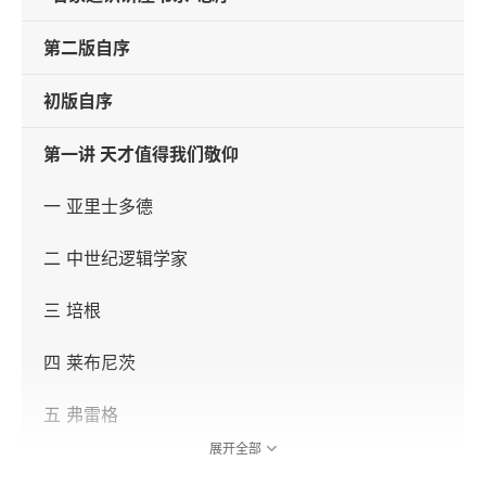
第二版自序
初版自序
第一讲 天才值得我们敬仰
一 亚里士多德
二 中世纪逻辑学家
三 培根
四 莱布尼茨
五 弗雷格
展开全部
六 罗素