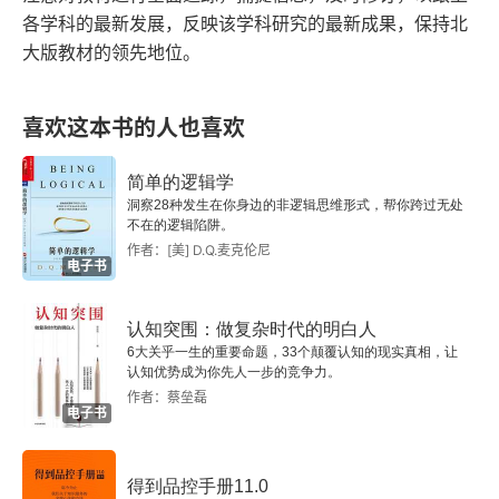
效。4. 复合命题与演绎推理包含联言、选言、假言
各学科的最新发展，反映该学科研究的最新成果，保持北
二 直接推理
大版教材的领先地位。
（充分 / 必要 / 充要条件）；关键公式：充分条
三 三段论
件：如果 
A 
则 
B
，肯前必肯后，否后必否前；必要
喜欢这本书的人也喜欢
条件：只有 
A 
才 
B
，否前必否后，肯后必肯前。
第六讲 “有的投票人赞成所有的候选人”
二、归纳逻辑与因果推理 1. 完全归纳：全部对象考
简单的逻辑学
一 个体词、谓词、量词和公式
察，结论必然；不完全归纳：仅部分样本，结论或
洞察28种发生在你身边的非逻辑思维形式，帮你跨过无处
不在的逻辑陷阱。
然。2. 穆勒五法（求同、求异、求同求异、共变、
二 自然语言中量化命题的符号化
作者：[美] D.Q.麦克伦尼
电子书
剩余），用来科学寻找事物因果关系。3. 误区：以
三 模型和赋值普遍有效式
偏概全、事后归因、巧合当成必然因果。三、论证
认知突围：做复杂时代的明白人
6大关乎一生的重要命题，33个颠覆认知的现实真相，让
与逻辑谬误（最实用章节）1. 完整论证结构论题
四 非普遍有效性的解释方法
认知优势成为你先人一步的竞争力。
（观点）+ 论据（理由）+ 论证方式（推理），三
作者：蔡垒磊
第七讲 “太阳明天仍将从东方升起”
电子书
者缺一不可。2. 高频逻辑谬误分类・概念类：偷换
一 什么是归纳推理？
概念、歧义谬误；・前提类：循环论证、预设前
得到品控手册11.0