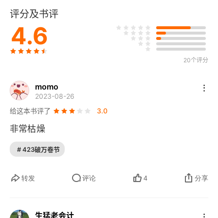
评分及书评
七 哥德尔
4.6
八 克里普克
20个评分
第二讲 给思维的野马套上缰绳
一 逻辑
momo
2023-08-26
二 命题
给这本书评了
3.0
非常枯燥
三 推理
# 423破万卷节
四 推理形式
五 推理的省略形式
转发
评论
4
分享
六 推理形式的有效性
生猛老会计