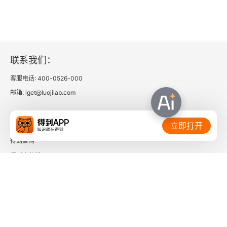
三 可能世界语义学
四 道义逻辑
联系我们：
五 时态逻辑
客服电话: 400-0526-000
六 认知逻辑
邮箱: iget@luojilab.com
第十一讲 意会：“说话听声，锣鼓听音”
相关链接：
立即打开
得到官网
一 语言的意义在于它的使用
得到企业版
二 语境、预设与蕴涵
时间的朋友
三 言语行为理论
了解更多：
四 合作原则、会话含义和语用推理