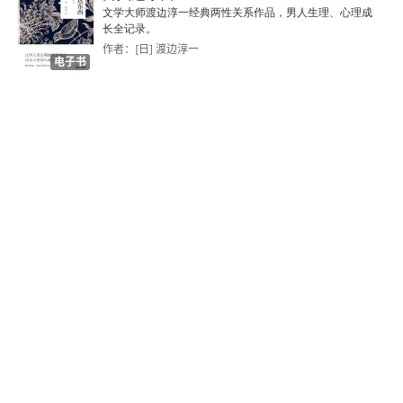
报道化学武器危机是怎样的体验？
文学大师渡边淳一经典两性关系作品，男人生理、心理成
长全记录。
作者：[日] 渡边淳一
当美国在谈开火的时候
电子书
要说叙利亚，不得不说这件事
撤离：左手天堂右手地狱
坚守：今天又是幸运的一天
我闻到了死亡
最坏的时刻已经过去
只为更好地懂得生命
不卖火柴的小男孩