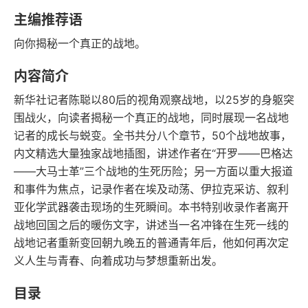
字数
发行日期
主编推荐语
向你揭秘一个真正的战地。
内容简介
新华社记者陈聪以80后的视角观察战地，以25岁的身躯突
围战火，向读者揭秘一个真正的战地，同时展现一名战地
记者的成长与蜕变。全书共分八个章节，50个战地故事，
内文精选大量独家战地插图，讲述作者在“开罗——巴格达
——大马士革”三个战地的生死历险；另一方面以重大报道
和事件为焦点，记录作者在埃及动荡、伊拉克采访、叙利
亚化学武器袭击现场的生死瞬间。本书特别收录作者离开
战地回国之后的暖伤文字，讲述当一名冲锋在生死一线的
战地记者重新变回朝九晚五的普通青年后，他如何再次定
义人生与青春、向着成功与梦想重新出发。
目录