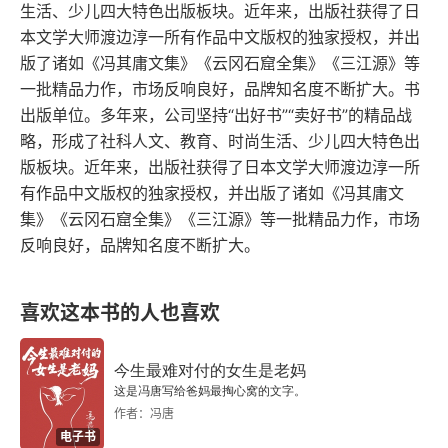
生活、少儿四大特色出版板块。近年来，出版社获得了日
本文学大师渡边淳一所有作品中文版权的独家授权，并出
生平第一次踏上战地
版了诸如《冯其庸文集》《云冈石窟全集》《三江源》等
一批精品力作，市场反响良好，品牌知名度不断扩大。书
这里就是巴格达
出版单位。多年来，公司坚持“出好书”“卖好书”的精品战
警犬安然坐上我的背包
略，形成了社科人文、教育、时尚生活、少儿四大特色出
版板块。近年来，出版社获得了日本文学大师渡边淳一所
番外篇① 再别开罗
有作品中文版权的独家授权，并出版了诸如《冯其庸文
集》《云冈石窟全集》《三江源》等一批精品力作，市场
番外篇② 战乱时期的焦虑症
反响良好，品牌知名度不断扩大。
当85后撞上战地
喜欢这本书的人也喜欢
在这里，活着胜过一切
今生最难对付的女生是老妈
战地记者不穿防弹衣
这是冯唐写给爸妈最掏心窝的文字。
作者：冯唐
时间是磨人的小妖精
电子书