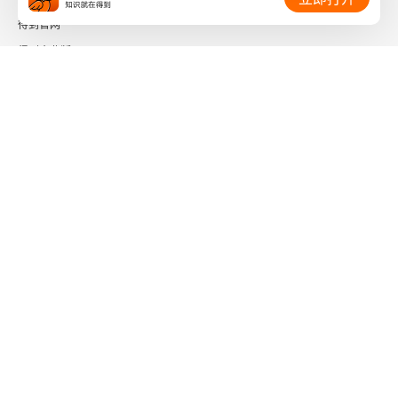
得到官网
取暖烧火的脏衣服
得到企业版
垃圾里，也有家的味道
时间的朋友
关于叙利亚的最好的梦
了解更多：
但行好事，莫问前程
无论漂泊多远，别忘了回家
学会接受平凡，梦想才能随处可栖
下载「得到App」
关注微信公众号
每一个人的理想中或许住着一个人
社会信用代码 91110108662186561M
叙利亚的梦：不敢妄断的未来
出版物经营许可证 新出发京零字第海200073号
广播电视节目制作经营许可证 （京）字第01204号
脱轨狂奔七周年
增值电信业务经营许可证 京ICP证090644号
信息网络传播视听节目许可证 0110567