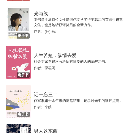
咬咬牙，事情就过去了
光与线
本书是亚洲首位女性诺贝尔文学奖得主韩江的首部引进散
难民把我举了起来
文集，也是她斩获诺奖后的全新力作。
作者：[韩] 韩江
电子书
番外篇③ 自是人生长恨水长东
新一千零一夜
人生苦短，纵情去爱
社会学家李银河写给所有怕爱的人的清醒之书。
“死亡，已经成了最好的结局”
作者：李银河
电子书
与其当炮灰，不如逃离祖国
卖身或等死？
记一忘三二
作家李娟十余年来的随笔结集，记录时光中的细碎点滴。
作者：李娟
处刑和斩首：战乱时期的“游戏”
电子书
一张震惊世界的图片：爱琴海畔的小艾兰
男人这东西