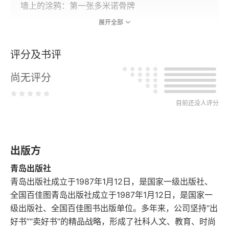
墙上的涂鸦：第一张多米诺骨牌
展开全部
潘多拉之盒与“抵抗轴心”
评分及书评
脚本早已写定
尚无评分
埃及攻略，已为您定制
几盒清凉油已经不管用
目前还没人评分
烂尾楼不相信“阿拉伯之春”
出版方
红灯不停车的国家
青岛出版社
有一种生活叫水烟
青岛出版社成立于1987年1月12日，是国家一级出版社、
全国百佳图青岛出版社成立于1987年1月12日，是国家一
你不知道的金字塔
级出版社、全国百佳图书出版单位。多年来，公司坚持“出
好书”“卖好书”的精品战略，形成了社科人文、教育、时尚
动荡背后的见证者：解放广场