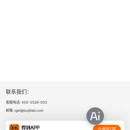
在被“伊斯兰国”绑架的日子里
“打仗的时候，我感觉不到害怕”
我们永远失去了哈桑
番外篇④ 历史终将忘记
即将离开的日子
“老干妈”，真是亲妈
泪奔！战地也有吮指原味鸡
联系我们：
为了叙利亚，为了我的初恋
客服电话: 400-0526-000
邮箱: iget@luojilab.com
远方易到，故乡却难回
在叙利亚过年
相关链接：
立即打开