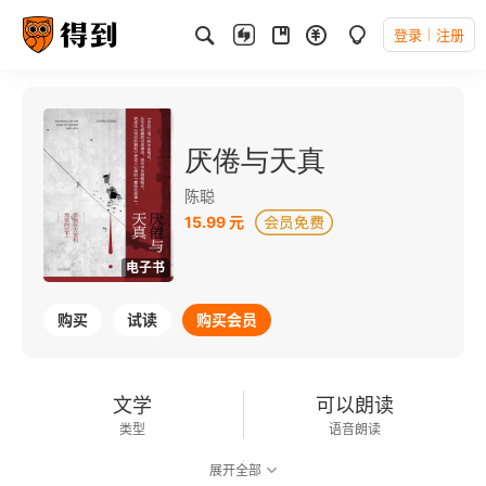
登录
注册
厌倦与天真
陈聪
15.99 元
电子书
购买
试读
购买会员
文学
可以朗读
类型
语音朗读
展开全部
85千字
2019-01-01