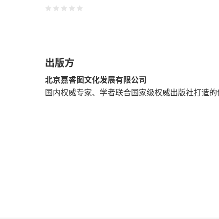
11．什么是中共中央政治局？
12．中共中央政治局行使哪些职权？
出版方
13．什么是中共中央政治局常务委员会？
北京嘉睿图文化发展有限公司
14．中共中央政治局常务委员会行使哪些职权
国内权威专家、学者联合国家级权威出版社打造的
15．中共中央委员会总书记如何产生？
16．什么是中共中央书记处？
17．中共中央纪律检查委员会如何选举产生？
18．中共中央纪律检查委员会委员的职责是什
19．什么是中共中央军事委员会？