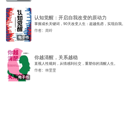
十一 智者（Sophist）
认知觉醒：开启自我改变的原动力
十二 苏格拉底
掌握成长关键词，90天改变人生：超越焦虑，实现自我。
作者：周岭
十三 斯多葛派
电子书
十四 培根
你越清醒，关系越稳
直视人性规则，从情感到社交，重塑你的清醒人生。
十五 霍布士（Thomas Hobbes，1586年—1674
作者：林里里
年）
电子书
十六 笛卡尔（Rene Descartes，1595年—1650
年）
十七 斯宾诺萨（Benedictus de Spinoza）
十八 陆克（John Locke）