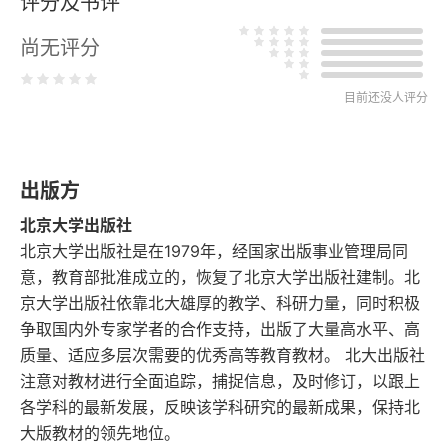
评分及书评
九 佛教、道教与道学
尚无评分
十 周濂溪、邵康节
十一 张横渠及二程
目前还没人评分
十二 朱子
出版方
十三 陆象山、王阳明
北京大学出版社
第二部分 西洋哲学史
北京大学出版社是在1979年，经国家出版事业管理局同
意，教育部批准成立的，恢复了北京大学出版社建制。北
一 塞理斯（Thales）
京大学出版社依靠北大雄厚的教学、科研力量，同时积极
争取国内外专家学者的合作支持，出版了大量高水平、高
二 亚诺芝曼德（Anaximander）
质量、适应多层次需要的优秀高等教育教材。 北大出版社
注意对教材进行全面追踪，捕捉信息，及时修订，以跟上
三 毕达哥拉斯（Pythagoras，约纪元前580年—前
各学科的最新发展，反映该学科研究的最新成果，保持北
500年）
大版教材的领先地位。