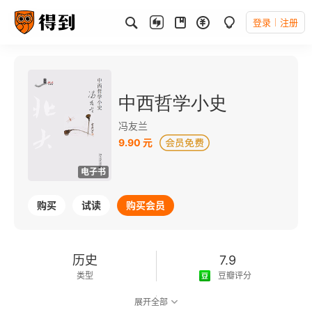
登录
注册
中西哲学小史
冯友兰
9.90 元
电子书
购买
试读
购买会员
历史
7.9
类型
豆瓣评分
展开全部
可以朗读
94千字