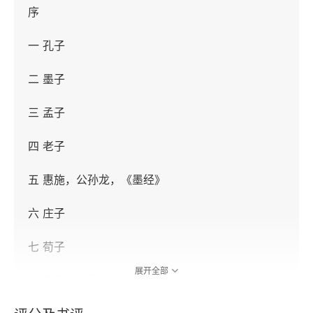
序
一 孔子
二 墨子
三 孟子
四 老子
五 惠施，公孙龙，《墨经》
六 庄子
七 荀子
展开全部
八 五行、八卦