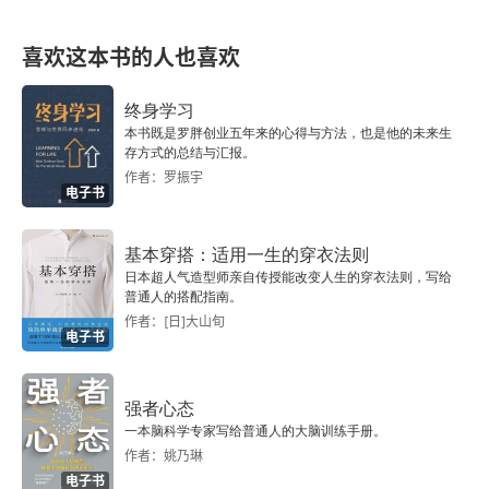
四 赫拉颉利图斯（Heraclitus，约纪元前530年—前
470年）
喜欢这本书的人也喜欢
五 芝诺分尼（Xenophanes，约纪元前570年—前
终身学习
480年）
本书既是罗胖创业五年来的心得与方法，也是他的未来生
存方式的总结与汇报。
六 巴门尼底斯（约生于纪元前515年）
作者：罗振宇
电子书
七 恩柏多克利（Empedocles，纪元前495年—前
435年）
基本穿搭：适用一生的穿衣法则
日本超人气造型师亲自传授能改变人生的穿衣法则，写给
普通人的搭配指南。
八 亚拿萨哥拉（Anaxagoras，纪元前500年—前
作者：[日]大山旬
460年）
电子书
九 琉息帕斯（Leucippus，约在纪元前440年）
强者心态
一本脑科学专家写给普通人的大脑训练手册。
十 德谟颉利图（Democritus，约纪元前460年—前
作者：姚乃琳
370年）
电子书