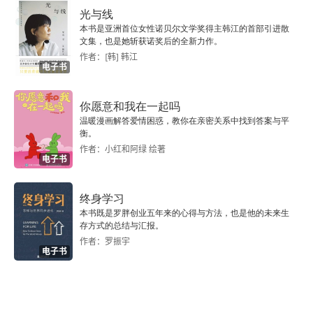
光与线
谁来作出努力？
本书是亚洲首位女性诺贝尔文学奖得主韩江的首部引进散
文集，也是她斩获诺奖后的全新力作。
作者：[韩] 韩江
爱情的七巧板
电子书
表白
你愿意和我在一起吗
温暖漫画解答爱情困惑，教你在亲密关系中找到答案与平
邀请
衡。
作者：小红和阿绿 绘著
电子书
牺牲
终身学习
本书既是罗胖创业五年来的心得与方法，也是他的未来生
存方式的总结与汇报。
作者：罗振宇
电子书