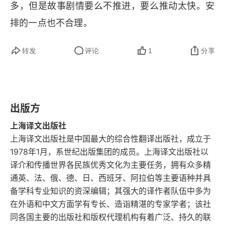
力和007
多，但是故事剧情要么不推进，要么推动太快。安
排的一点也不合理。
宗教关系
转发
评论
1
分享
埃里克的负担
为了什么才爱你？
旅行
出版方
上海译文出版社
读物
上海译文出版社是中国最大的综合性翻译出版社，成立于
为快乐而快乐
1978年1月，系世纪出版集团的成员。上海译文出版社以
译介和传播世界各民族优秀文化为主要任务，拥有众多精
潜水、卢梭和想得太多
通英、法、俄、德、日、西班牙、阿拉伯等主要语种并具
备学科专业知识的资深编辑；其强大的译作者队伍中多为
青春期
在外语和中文方面学有专长、造诣精湛的专家学者；该社
同各国主要的出版社和版权代理机构有着广泛、持久的联