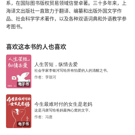
厌恶女性
系，在国际图书版权贸易领域信誉卓著。三十多年来，上
海译文出版社一直致力于翻译、编纂和出版外国文学作
离开自己去度假
品、社会科学学术著作，以及各种双语词典和外语教学参
考图书。
褊狭的观点
你让我成为怎样的人
喜欢这本书的人也喜欢
灵魂
人生苦短，纵情去爱
社会学家李银河写给所有怕爱的人的清醒之书。
真相的层面
作者：李银河
电子书
问题
转移过失
今生最难对付的女生是老妈
这是冯唐写给爸妈最掏心窝的文字。
作者：冯唐
私语
电子书
误读