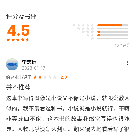
爱上爱情
评分及书评
模糊不清
4.5
沉思
10个评分
性，血拼和小说
李志远
洗涤周期
2023-01-17
给这本书评了
2.0
价值体系
并不推荐
了解对方
这本书写得既像是小说又不像是小说，就跟说教人
似的。我不爱看这种书。小说就是小说就行，干嘛
预见性
非弄成四不像。这本书的故事我感觉写得也很浅
爱情的永久性
显。人物几乎没怎么刻画。翻来覆去地看着写了很