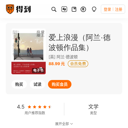
登录
注册
爱上浪漫（阿兰·德
波顿作品集）
[英] 阿兰·德波顿
88.99 元
电子书
购买
试读
购买会员
4.5
文学
用户推荐指数
类型
展开全部
8.5
可以朗读