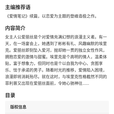
豆瓣评分
语音朗读
主编推荐语
162千字
2021-07-01
《爱情笔记》续篇，以恋爱为主题的登峰造极之作。
字数
发行日期
内容简介
女主人公爱丽丝是个对爱情充满幻想的浪漫主义者。有一
天，在一场宴会上，她遇到了彬彬有礼、风趣幽默的埃里
克。爱丽丝即刻坠入爱河，抛却她一贯的独立女性作风，
拥抱恋爱的激情与甜蜜。埃里克是个高明的情人，温柔体
贴，富于想象力，但同时也是个以自我为中心、贪图享
乐、怯于承诺的男子。随着时光的推移，爱情陷入困境，
浪漫即将消耗殆尽。就在这时，与埃里克性格截然不同的
菲利普又出现在爱丽丝面前，令她心驰神往……
目录
版权信息