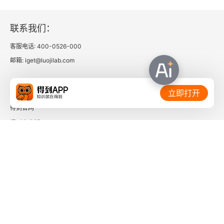
（二）汉匈之战
联系我们：
（三）赤壁之战
客服电话: 400-0526-000
邮箱: iget@luojilab.com
（四）淝水之战
相关链接：
立即打开
（五）唐突厥之战
得到官网
（六）宋金和尚原之战
得到企业版
时间的朋友
三 中国古代的军事制度
了解更多：
第九讲 中国古代丰富多彩的社会生活
一 远古时期的人类生活
二 夏商周时期的社会生活