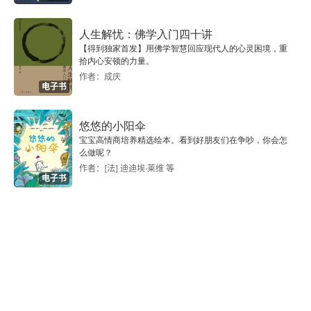
三 华夷界限与天下一统
人生解忧：佛学入门四十讲
【得到独家首发】用佛学智慧回应现代人的心灵困境，重
四 统一的经济基础
拾内心安顿的力量。
作者：成庆
五 多元一体的政治制度
电子书
六 统一过程与民族融合
悠悠的小阳伞
宝宝高情商培养精选绘本。看到好朋友们在争吵，你会怎
七 民族关系中的几个问题
么做呢？
作者：[法] 迪迪埃·莱维 等
电子书
第六讲 中国古代的政治、选官和法律制度
一 国家机器的演变和政治制度的发展
二 从世袭到选举的官员选拔与管理制度
三 古代法律制度的演变和中华法系的兴衰