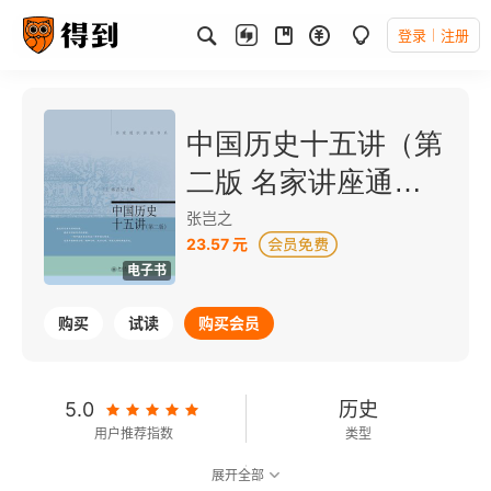
登录
注册
中国历史十五讲（第
二版 名家讲座通识
书系）
张岂之
23.57 元
电子书
购买
试读
购买会员
5.0
历史
用户推荐指数
类型
展开全部
6.0
可以朗读