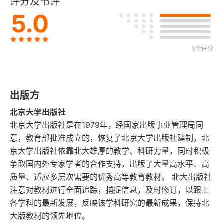
评分及书评
第二讲 中国古代社会与朝代更替
5.0
一 夏商周三朝更替与华夏族的形成
5个评分
二 商代与周代的社会构成
三 春秋战国时期的社会变化
出版方
四 关于秦朝兴亡的思考
北京大学出版社
五 王朝更替与农民战争
北京大学出版社是在1979年，经国家出版事业管理局同
意，教育部批准成立的，恢复了北京大学出版社建制。北
第三讲 汉代、唐代、清代“盛世”的透视
京大学出版社依靠北大雄厚的教学、科研力量，同时积极
争取国内外专家学者的合作支持，出版了大量高水平、高
一 从文景之治到昭宣中兴
质量、适应多层次需要的优秀高等教育教材。 北大出版社
注意对教材进行全面追踪，捕捉信息，及时修订，以跟上
二 从贞观之治到开元盛世
各学科的最新发展，反映该学科研究的最新成果，保持北
大版教材的领先地位。
三 康雍乾盛世