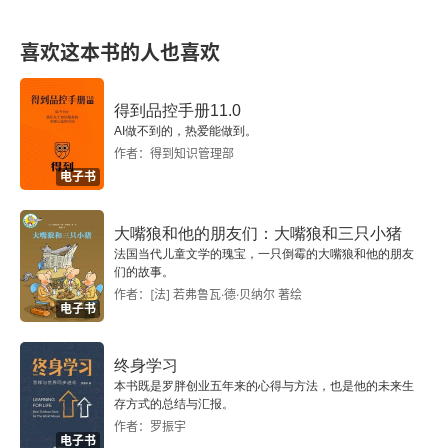
四 盛世的透视
喜欢这本书的人也喜欢
第四讲 中国古代交通与文化传播
得到品控手册11.0
AI做不到的，热爱能做到。
一 中国古代交通建设
作者：得到知识管理部
电子书
二 “车同轨”与“书同文”
三 从张骞的驼队到郑和的云帆
大嘴狼和他的朋友们：大嘴狼和三只小猪
法国当代儿童文学的瑰宝，一只倒霉的大嘴狼和他的朋友
们的故事。
四 中国古代的外来文明
作者：[法] 若弗鲁瓦·德·贝纳尔 著绘
电子书
第五讲 中国历史上的民族关系
终身学习
一 地理环境对民族关系的影响
本书既是罗胖创业五年来的心得与方法，也是他的未来生
存方式的总结与汇报。
二 “中国”与“天下”
作者：罗振宇
电子书