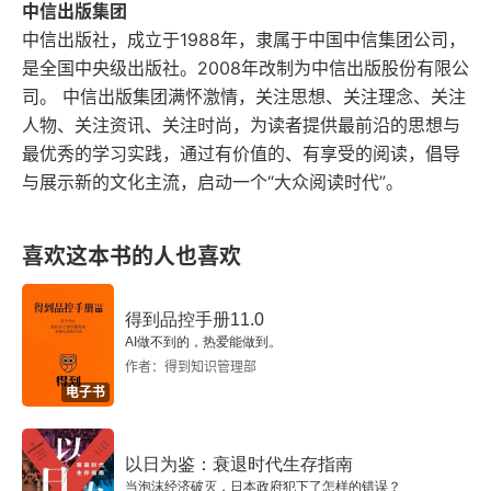
中信出版集团
上被罗列出来的最后一个世界首富，杜鲁门都不曾
中信出版社，成立于1988年，隶属于中国中信集团公司，
对他下手，资产遍及全世界，对姐姐这么好的一个
是全国中央级出版社。2008年改制为中信出版股份有限公
司。 中信出版集团满怀激情，关注思想、关注理念、关注
人，是不是真有帮宋庆龄为我党做过些什么呢？宋
人物、关注资讯、关注时尚，为读者提供最前沿的思想与
美龄爱权吗？这样一个为了年轻时认为的爱情与一
最优秀的学习实践，通过有价值的、有享受的阅读，倡导
个现在看来是人渣的人结婚后，几乎一直终老却没
与展示新的文化主流，启动一个“大众阅读时代”。
有生育小孩，只能说我们看到的历史只能是参天大
树的一片树叶。总感觉读了这本书有种轮回的味
喜欢这本书的人也喜欢
道，所有的爱恨情仇、国荣家利，在时间长河里都
得到品控手册11.0
烩成了一顿小龙虾，昨天晚上被我们吃完了。每每
AI做不到的，热爱能做到。
抬头看着窗外如雪的云，总是想起了你！正式因为
作者：得到知识管理部
电子书
有了对历史的了解，对将来未知的期望，我们才感
觉自己活的那么真实与有意义。我在看历史，我们
以日为鉴：衰退时代生存指南
在经历历史，我们在创造历史，很好！
当泡沫经济破灭，日本政府犯下了怎样的错误？