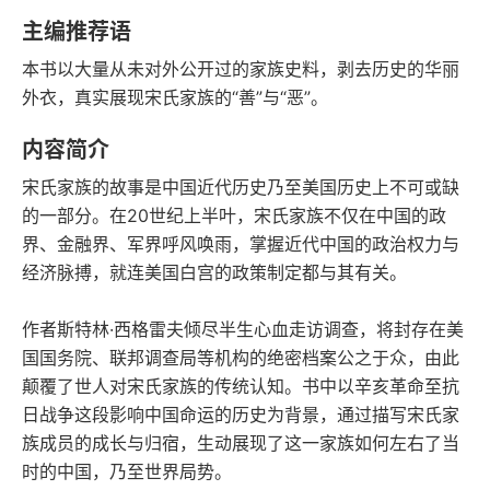
豆瓣评分
语音朗读
主编推荐语
361千字
2017-05-01
本书以大量从未对外公开过的家族史料，剥去历史的华丽
字数
发行日期
外衣，真实展现宋氏家族的“善”与“恶”。
内容简介
宋氏家族的故事是中国近代历史乃至美国历史上不可或缺
的一部分。在20世纪上半叶，宋氏家族不仅在中国的政
界、金融界、军界呼风唤雨，掌握近代中国的政治权力与
经济脉搏，就连美国白宫的政策制定都与其有关。
作者斯特林·西格雷夫倾尽半生心血走访调查，将封存在美
国国务院、联邦调查局等机构的绝密档案公之于众，由此
颠覆了世人对宋氏家族的传统认知。书中以辛亥革命至抗
日战争这段影响中国命运的历史为背景，通过描写宋氏家
族成员的成长与归宿，生动展现了这一家族如何左右了当
时的中国，乃至世界局势。