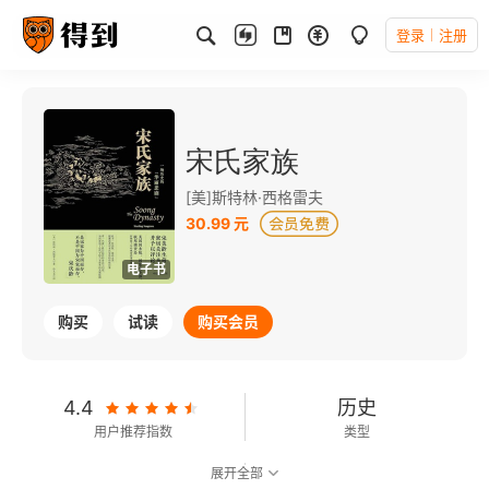
登录
注册
宋氏家族
[美]斯特林·西格雷夫
30.99 元
电子书
购买
试读
购买会员
4.4
历史
用户推荐指数
类型
展开全部
7.6
可以朗读