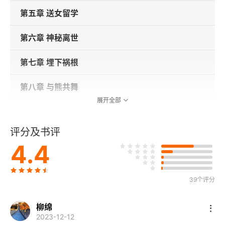
第五章 送女留学
第六章 神秘离世
第七章 埋下祸根
第八章 与熊共舞
展开全部
第九章 争权夺利
评分及书评
第十章 青帮阴谋
4.4
第十一章 同流合污
39个评分
第十二章 姐妹殊途
柳绵
第十三章 财政乱局
2023-12-12