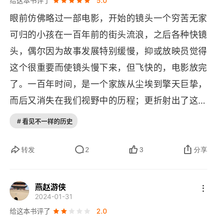
给这本书评了
5.0
译后记
眼前仿佛略过一部电影，开始的镜头一个穷苦无家
可归的小孩在一百年前的街头流浪，之后各种快镜
头，偶尔因为故事发展特别缓慢，抑或放映员觉得
这个很重要而使镜头慢下来，但飞快的，电影放完
了。一百年时间，是一个家族从尘埃到擎天巨挚，
而后又消失在我们视野中的历程；更折射出了这个
国家从屈辱、抗争、顽强、努力、牺牲，一路走向
# 看见不一样的历史
希望的过程。 “人们喜欢历史多过喜欢对未知的探
索，不是因为历史发生了什么，而是告诉我们某些
转发
2
3
分享
东西有发生的可能性”。100 年这个时间对我们来说
很长，对历史来说很短，但确实创造了很多我们意
燕赵游侠
2024-01-31
想不到，给与我们无限可能。宋查理，准确说是韩
给这本书评了
2.0
查理在 9 岁时，怎么可能会想到 100 年后自己有