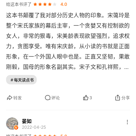
给这本书评了
4.0
第十四章 黑帮大佬
这本书颠覆了我对部分历史人物的印象。宋蔼玲是
第十五章 西安事变
整个宋氏家族的幕后主宰，一个贪婪又有控制欲的
第十六章 “家族事务”
女人，非常的狠毒，宋美龄表现欲望强烈，追求权
力，贪图享受。唯有宋庆龄，从小读的书就是正面
第十七章 示爱美国
形象，在一个外国人眼中也是。正直又坚韧，果敢
第十八章 内内内内
刚毅，国母的形象名副其实。宋子文和孔祥熙，在
中国近代史的金融中扮演了如此不堪的角色，在这
第十九章 一切成灰
# 每天读点书
边说的写的很详细。蒋介石之辈，不顾人民死活，
第二十章 宋家遗产
真的是不义之师，该当其忘，有时候读的是义愤填
转发
评论
3
分享
膺，又庆幸生在太平盛世。
尾声 谁为鸣冤
晏如
致谢
2022-04-25