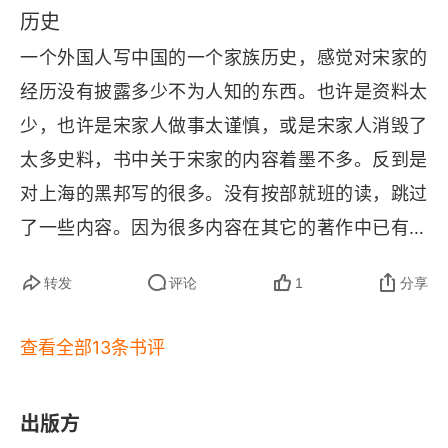
历史
个女儿会成为自己祖国的名誉主席。不会想到自己
一个外国人写中国的一个家族历史，感觉对宋家的
努力资助的那个天天喊着口号推翻旧制，建立民主
经历没有披露多少不为人知的东西。也许是资料太
的广东人将自己整个家族都带入了历史的史册。我
少，也许是宋家人做事太谨慎，或是宋家人消毁了
想宋查理定是个聪明能干而又极具智慧的人，不然
太多史料，书中关于宋家的内容着墨不多。反到是
不会年纪轻轻就与美国总统站在一起（这应该为他
对上海的黑邦写的很多。没有按部就班的读，跳过
们家族后来赚取政治、经济和社会影响力埋下了足
了一些内容。因为很多内容在其它的著作中已有描
够伏笔），在那个物质匮乏、国将不国的年代通过
述！评分不高，没我想的那么好！
经营企业创造了如此多财富。特意查了宋氏家族后
转发
评论
1
分享
人的状况，果不其然的让人失望了。试想，宋蔼玲
能为实现目标利用包括妹妹婚姻在内的可以利用的
查看全部13条书评
资源，孔祥熙晋商血脉加孔子后裔的光环，巨额到
无法估量的财富，怎会让她这一脉如此快速没落，
出版方
要知道财务是极具吸附效应的；宋子文，中国历史