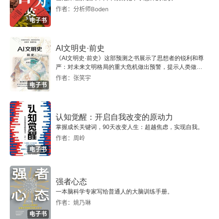
作者：分析师Boden
电子书
AI文明史·前史
《AI文明史·前史》这部预测之书展示了思想者的锐利和尊
严：对未来文明格局的重大危机做出预警，提示人类做出
智慧的选择。
作者：张笑宇
电子书
认知觉醒：开启自我改变的原动力
掌握成长关键词，90天改变人生：超越焦虑，实现自我。
作者：周岭
电子书
强者心态
一本脑科学专家写给普通人的大脑训练手册。
作者：姚乃琳
电子书