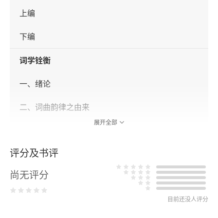
上编
下编
词学铨衡
一、绪论
二、词曲韵律之由来
展开全部
三、词曲与韵律的举例
评分及书评
四、词之变化
尚无评分
五、词之特殊规律
六、词在文学上之地位
目前还没人评分