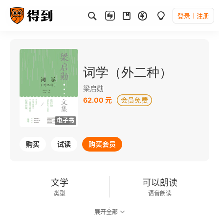
登录
注册
词学（外二种）
梁启勋
62.00 元
电子书
购买
试读
购买会员
文学
可以朗读
类型
语音朗读
展开全部
166千字
2020-11-01