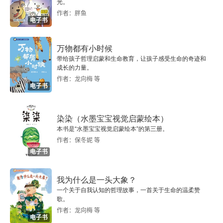
光。
作者：胖鱼
电子书
乐府
词
万物都有小时候
带给孩子哲理启蒙和生命教育，让孩子感受生命的奇迹和
成长的力量。
曲
作者：龙向梅 等
电子书
附录 林宰平先生评
染染（水墨宝宝视觉启蒙绘本）
本书是“水墨宝宝视觉启蒙绘本”的第三册。
作者：保冬妮 等
电子书
我为什么是一头大象？
一个关于自我认知的哲理故事，一首关于生命的温柔赞
歌。
作者：龙向梅 等
电子书