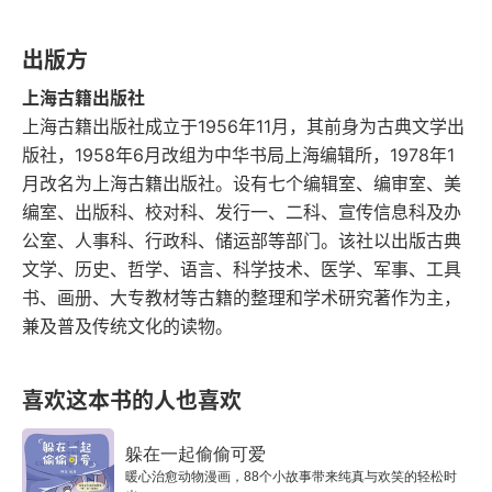
七、余韵
出版方
中国韵文概论
上海古籍出版社
序
上海古籍出版社成立于1956年11月，其前身为古典文学出
版社，1958年6月改组为中华书局上海编辑所，1978年1
总论
月改名为上海古籍出版社。设有七个编辑室、编审室、美
编室、出版科、校对科、发行一、二科、宣传信息科及办
骚
公室、人事科、行政科、储运部等部门。该社以出版古典
文学、历史、哲学、语言、科学技术、医学、军事、工具
赋
书、画册、大专教材等古籍的整理和学术研究著作为主，
兼及普及传统文化的读物。
七
骈文
喜欢这本书的人也喜欢
律赋
躲在一起偷偷可爱
暖心治愈动物漫画，88个小故事带来纯真与欢笑的轻松时
诗