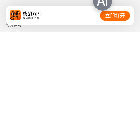
相关链接：
立即打开
得到官网
得到企业版
时间的朋友
了解更多：
下载「得到App」
关注微信公众号
社会信用代码 91110108662186561M
出版物经营许可证 新出发京零字第海200073号