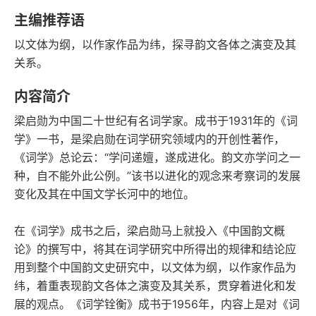
字数
发行日期
主编推荐语
以文体为纲，以作家作品为纬，探寻韵文各体之演变及其
关系。
内容简介
梁启勋为中国二十世纪有名词学家。成书于1931年的《词
学》一书，是梁启勋在词学研究领域内的开创性著作，
《词学》总论云：“学问递嬗，遂成进化。韵文亦学问之一
种，自不能外此公例。”该书以进化的观念来考察词的发展
变化及其在中国文学长河中的地位。
在《词学》成书之后，梁启勋马上就投入《中国韵文概
论》的撰写中，将其在词学研究中所得出的规律和结论应
用到整个中国韵文史研究中，以文体为纲，以作家作品为
纬，着重表现韵文各体之演变及其关系，贯穿着进化和发
展的观点。《词学铨衡》成书于1956年，内容上是对《词