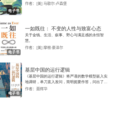
作者：[美] 马歇尔·卢森堡
电子书
一如既往： 不变的人性与致富心态
关于金钱、生活、叙事、野心与满足感的永恒智
慧。
作者：[美] 摩根·豪泽尔
电子书
基层中国的运行逻辑
《基层中国的运行逻辑》将严谨的数学模型嵌入实
地调研，单刀直入发问，简明扼要作答，问出了一
个真实切近的基层中国。
作者：聂辉华
电子书