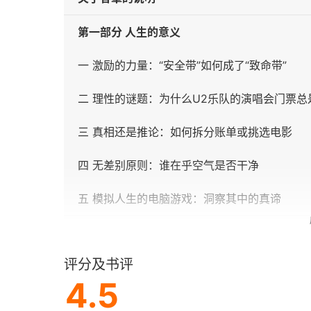
第一部分 人生的意义
一 激励的力量：“安全带”如何成了“致命带”
二 理性的谜题：为什么U2乐队的演唱会门票总
三 真相还是推论：如何拆分账单或挑选电影
四 无差别原则：谁在乎空气是否干净
五 模拟人生的电脑游戏：洞察其中的真谛
第二部分 善与恶
评分及书评
六 明辨是非：民主的误区
4.5
七 税收的两难选择：效率的逻辑