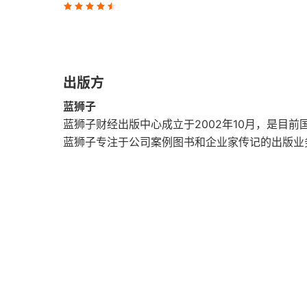
八 为什么价格是好的：亚当·斯密vs达尔文
九 药品与糖果，火车与火花：法庭上的经济学
出版方
第三部分 如何有效阅读
蓝狮子
十 在毒品战争中选择立场：《大西洋月刊》是
蓝狮子财经出版中心成立于2002年10月，是目
蓝狮子专注于公司案例图书和企业家传记的出版业
十一 赤字迷思
十二 喧哗与骚动：媒体的伪智慧
十三 统计数据如何撒谎：失业也有好处
十四 政策钳制：我们需要更多的文盲吗
十五 一些温和的建议：两党合作的终结