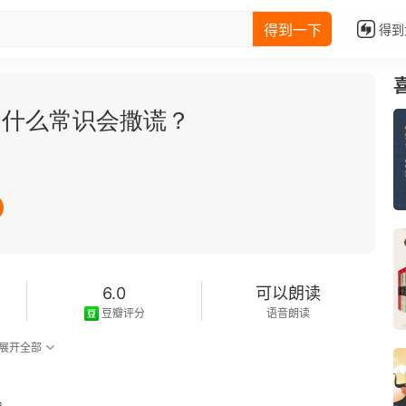
得到一下
得到
为什么常识会撒谎？
6.0
可以朗读
豆瓣评分
语音朗读
展开全部
。