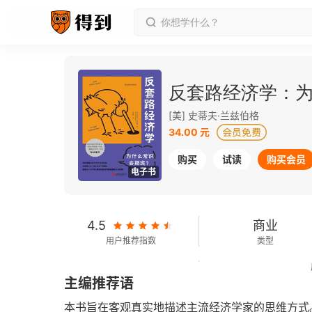
反套路经济学：
[美] 史蒂夫·兰兹伯格
34.00 元
购买
试读
购买会员
电子书
4.5
商业
用户推荐指数
类型
162千字
2024-05-01
主编推荐语
字数
发行日期
本书旨在客观真实地描述主流经济学家的思维方式