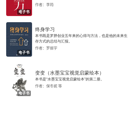
八
作者：李筠
电子书
九
终身学习
十
本书既是罗胖创业五年来的心得与方法，也是他的未来生
存方式的总结与汇报。
作者：罗振宇
第三篇 中东
电子书
一
变变（水墨宝宝视觉启蒙绘本）
二
本书是“水墨宝宝视觉启蒙绘本”的第二册。
作者：保冬妮 等
电子书
三
四
五