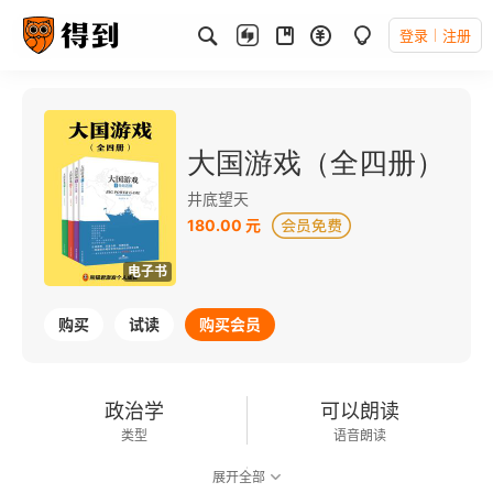
登录
注册
大国游戏（全四册）
井底望天
180.00 元
电子书
购买
试读
购买会员
政治学
可以朗读
类型
语音朗读
展开全部
736千字
2017-10-01