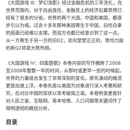
《大国游戏 III：梦幻泡影》经过金融危机的三年洗礼，在
世界范围内，对于自由放任、金融至上的经济右翼思想已
经有了很多的分省。世界的两个大国，中国和美国，都逐
步引以为戒。过去十多年那种美国寄生于中国，白吃白拿
的局面已经难以支撑。而双方也都已经意识到了这一点。
从一方寄生于另一方的旧G2，走向堂堂正正的、势均力敌
的新G2将是大势所趋。
《大国游戏 IV：四面楚歌》本卷内容的写作横跨了2008
至2009年整整一年的时间，从那时或更早一些的时候起，
世界的力量组合发生了非常深刻的变化，原先涌动的暗流
更是加速上浮。本卷先是以美国为对象进行深入考察和研
究，在对比中国的现状以思考破局之道。本卷附录更是针
对人民之家、互联网、哥本哈根、人口问题等关键词作了
简明透彻的概括分析。
目录