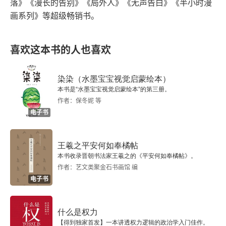
落》《漫长的告别》《局外人》《无声告白》《半小时漫
画系列》等超级畅销书。
十
第二篇 西域
喜欢这本书的人也喜欢
一
染染（水墨宝宝视觉启蒙绘本）
二
本书是“水墨宝宝视觉启蒙绘本”的第三册。
作者：保冬妮 等
电子书
三
四
王羲之平安何如奉橘帖
本书收录晋朝书法家王羲之的《平安何如奉橘帖》。
五
作者：艺文类聚金石书画馆 编
电子书
六
七
什么是权力
【得到独家首发】一本讲透权力逻辑的政治学入门佳作。