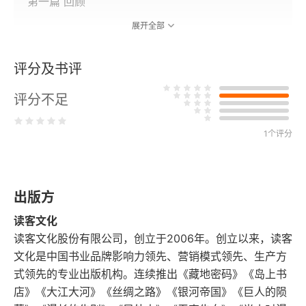
第一篇 回顾
展开全部
一
二
评分及书评
评分不足
三
四
1个评分
五
出版方
六
读客文化
七
读客文化股份有限公司，创立于2006年。创立以来，读客
文化是中国书业品牌影响力领先、营销模式领先、生产方
八
式领先的专业出版机构。连续推出《藏地密码》《岛上书
店》《大江大河》《丝绸之路》《银河帝国》《巨人的陨
九