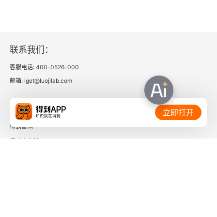
五
六
联系我们：
七
客服电话: 400-0526-000
邮箱: iget@luojilab.com
八
相关链接：
九
立即打开
得到官网
十
得到企业版
第五篇 西北
时间的朋友
一
了解更多：
二