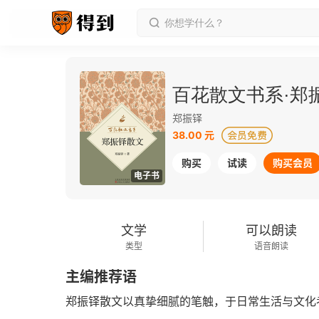
百花散文书系·郑
郑振铎
38.00 元
购买
试读
购买会员
电子书
文学
可以朗读
类型
语音朗读
主编推荐语
郑振铎散文以真挚细腻的笔触，于日常生活与文化