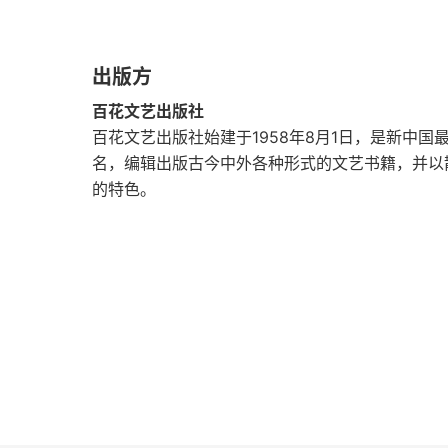
记黄小泉先生
出版方
云冈
百花文艺出版社
百花文艺出版社始建于1958年8月1日，是新中
北平
名，编辑出版古今中外各种形式的文艺书籍，并以
的特色。
幻境
永在的温情——纪念鲁迅先生
暮影笼罩了一切
鹈鹕与鱼
最后一课
烧书记