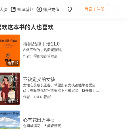
登录
注册
大脑
知识城邦
账户充值
喜欢这本书的人也喜欢
得到品控手册11.0
AI做不到的，热爱能做到。
作者：得到知识管理部
电子书
不被定义的女孩
女性心灵成长图鉴。希望所有女孩都能学会爱自
己，在标签化的审美标准下不被定义，找寻属于自
己的生活态度与生活方式。
作者：ASEN 著/绘
电子书
心有花田万事香
心间栽满花，人间皆漂亮。