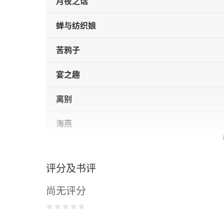
月夜之话
蝉与纺织娘
苦鸦子
宴之趣
离别
海燕
回过头去——献给上海的诸友
评分及书评
阿拉伯人
尚无评分
黄昏的观前街
访笺杂记