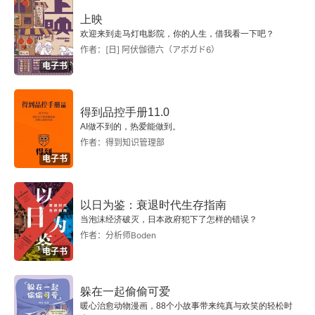
上映
欢迎来到走马灯电影院，你的人生，借我看一下吧？
作者：[日] 阿伏伽德六（アボガド6）
电子书
得到品控手册11.0
AI做不到的，热爱能做到。
作者：得到知识管理部
电子书
以日为鉴：衰退时代生存指南
当泡沫经济破灭，日本政府犯下了怎样的错误？
作者：分析师Boden
电子书
躲在一起偷偷可爱
暖心治愈动物漫画，88个小故事带来纯真与欢笑的轻松时