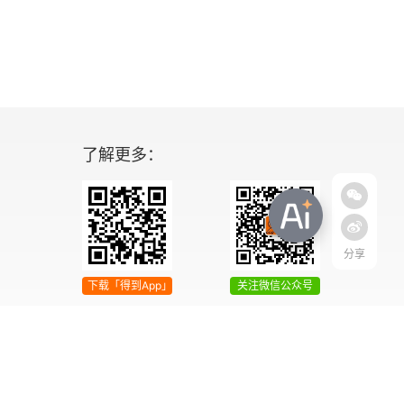
了解更多：
分享
下载「得到App」
关注微信公众号
04号
增值电信业务经营许可证 京ICP证090644号