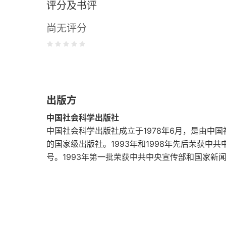
评分及书评
第六章 宗教：欧洲和美洲的政教关系
尚无评分
第七章 舆论与教育
第八章 欧洲艺术的几个方面
一 视觉艺术
出版方
二 音乐
中国社会科学出版社
中国社会科学出版社成立于1978年6月，是由中
第九章 1793—1814年战争时期的势力均衡
的国家级出版社。1993年和1998年先后荣获
第十章 1793—1814年战争期间法国国内的历史
号。1993年第一批荣获中共中央宣传部和国家新
第十一章 拿破仑的冒险
第十二章 1814—1847年法国的政治情况