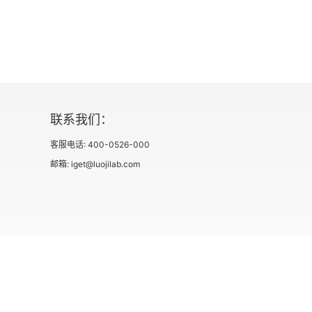
第十三章 1795—1830年德意志在体制和社会
第十四章 1792—1847年的奥地利君主国
第十五章 1793—1830年的意大利
第十六章 1793—1840年左右的西班牙和葡萄
联系我们：
第十七章 低地国家和斯堪的纳维亚
客服电话: 400-0526-000
邮箱: iget@luojilab.com
一 低地国家
二 斯堪的纳维亚
第十八章 1798—1825年的俄国
第十九章 1798—1830年的近东和奥斯曼帝国
社会信用代码 91110108662186561M
出版物经营许可
第二十章 与南亚和东南亚的关系