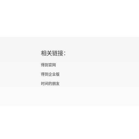
方面的发展
牙
相关链接：
得到官网
得到企业版
时间的朋友
证 新出发京零字第海200073号
广播电视节目制作经营许可证 （京）字第012
信息网络传播视听节目许可证 0110567