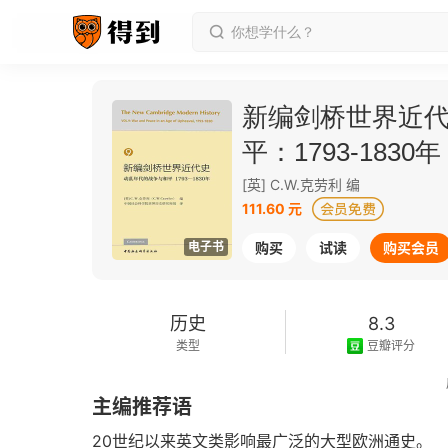
新编剑桥世界近代
平：1793-1830年
[英] C.W.克劳利 编
111.60 元
电子书
购买
试读
购买会员
历史
8.3
类型
豆瓣评分
2018-12-01
主编推荐语
发行日期
20世纪以来英文类影响最广泛的大型欧洲通史。