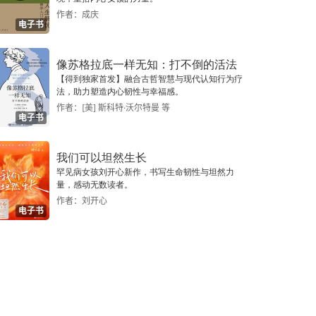
作者：成庆
电子书
像苏格拉底一样无知：打不倒的活法
【得到独家首发】融合古哲智慧与现代认知行为疗
法，助力塑造内心韧性与幸福感。
作者：[美] 斯科特·沃尔特曼 等
电子书
我们可以坦然生长
罕见病女孩刘开心新作，书写生命韧性与坦然力
量，感动无数读者。
作者：刘开心
电子书