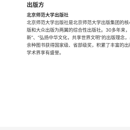
出版方
自我与个体性原则
北京师范大学出版社
个体与个人
北京师范大学出版社是北京师范大学出版集团的核心
版和大众出版为两翼的综合性出版社。30多年来
价值原则与意义世界
新”、“弘扬中华文化，共享世界文明”的出版理念
余种图书获得国家级、省部级奖，积累了丰富的出
游子伦理
学术界享有盛誉。
感恩：走向人性的深处
和而不同
心性之学与德性伦理
知识与智慧
“道理”与“讲道理”