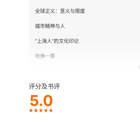
全球正义：意义与限度
城市精神与人
“上海人”的文化印记
哈佛一瞥
知识分子的多重面向
评分及书评
价值与德性
5.0
人生之境
意义与人的存在
寻找自我