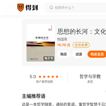
思想的长河：文
杨国荣
15.70 元
购买
试读
购买会员
电子书
5.0
哲学与宗教
用户推荐指数
类型
2013-01-01
主编推荐语
发行日期
这是一本哲学随笔，通俗的笔调，寓哲学智慧于日