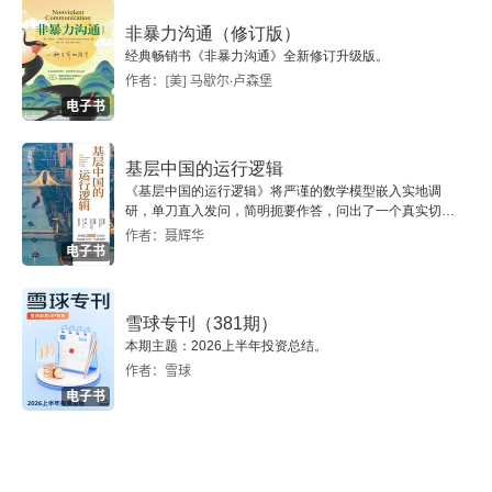
二
非暴力沟通（修订版）
经典畅销书《非暴力沟通》全新修订升级版。
作者：[美] 马歇尔·卢森堡
三
电子书
四
基层中国的运行逻辑
五
《基层中国的运行逻辑》将严谨的数学模型嵌入实地调
研，单刀直入发问，简明扼要作答，问出了一个真实切近
的基层中国。
作者：聂辉华
儒家礼学与现代社会
电子书
一 近代文化对于“礼”的态度
雪球专刊（381期）
本期主题：2026上半年投资总结。
二 古典儒家“礼”的意义
作者：雪球
电子书
三 “礼”的精神
四 “礼”的性格和表现