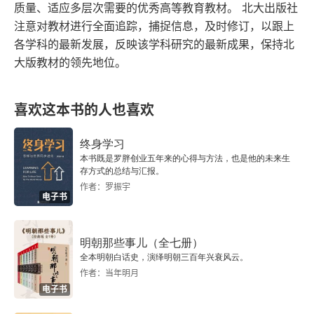
质量、适应多层次需要的优秀高等教育教材。 北大出版社
注意对教材进行全面追踪，捕捉信息，及时修订，以跟上
九
各学科的最新发展，反映该学科研究的最新成果，保持北
大版教材的领先地位。
儒家传统与公共知识分子
一
喜欢这本书的人也喜欢
二
终身学习
本书既是罗胖创业五年来的心得与方法，也是他的未来生
三
存方式的总结与汇报。
作者：罗振宇
电子书
四
五
明朝那些事儿（全七册）
全本明朝白话史，演绎明朝三百年兴衰风云。
儒家仁说的生态面向与现代诠释
作者：当年明月
电子书
一