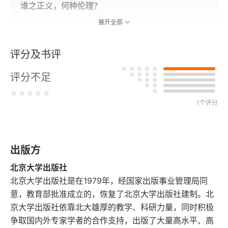
谁之正义，何种伦理？
展开全部
儒家思想与人权话语
评分及书评
一
评分不足
二
三
1个评分
四
出版方
五
北京大学出版社
六
北京大学出版社是在1979年，经国家出版事业管理局同
意，教育部批准成立的，恢复了北京大学出版社建制。北
七
京大学出版社依靠北大雄厚的教学、科研力量，同时积极
争取国内外专家学者的合作支持，出版了大量高水平、高
八