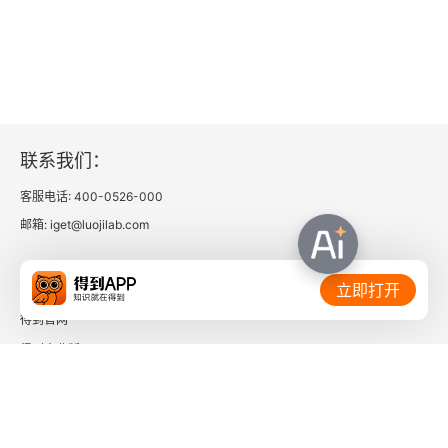
二 以和为用
三 以仁为体
儒家伦理与中国现代化
一 儒家文化与现代化
联系我们：
二 文化的解释与制度的解释
客服电话: 400-0526-000
邮箱: iget@luojilab.com
三 产生与同化
相关链接：
四 世俗儒家伦理与东亚现代化的初级阶段
立即打开
得到官网
现代中国文化与儒学的困境
得到企业版
时间的朋友
一
二
了解更多：