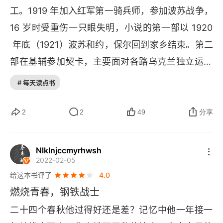
工。1919 年加入红军第一骑兵师，参加波苏战争，
第6章
16 岁时受重伤一只眼失明，小说的第一部以 1920
第7章
 年底（1921）波苏和约，保尔回到家乡结束。第二
第8章
部在基辅参加契卡，主要面对各路乌克兰独立运动
 “匪帮”，筑路运动，1923 年担任乌克兰别兹多夫
第9章
# 每天读点书
共青团支部书记，1924 年加入共产党（这年列宁
附注
逝世），担任乌克兰伊贾斯拉夫地区共青团区委书
2
2
49
分享
记，1927 年因病瘫痪，卧病在床，双目开始失
明，1930 年开始创作《钢铁是怎样炼成的》，193
Nlklnjccmyrhwsh
2022-02-05
4 年当选苏联作家协会会员；次年被苏联政府授予
给这本书评了
4.0
列宁勋章，1936 年 12 月，32 岁英年早逝。这本
燃烧青春，钢铁战士
书的内容基本上是作者自传，中国人大多耳熟能
二十四个春秋他过得好还是差？记忆中他一年接一
详，尤其是老一代，我小时候是先看的是连环画，