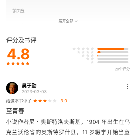
第7章
展开全部
第8章
评分及书评
第9章
4.8
第二部
第1章
29个评分
第2章
吴于勤
2023-03-03
第3章
给这本书评了
3.0
至青春
第4章
小说作者尼・奥斯特洛夫斯基，1904 年出生在乌
第5章
克兰沃伦省的奥斯特罗什县，11 岁辍学开始当童