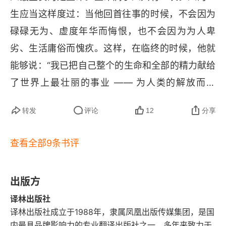
因此而来的所有的命运安排。如此无论世事如何变
生应当这样度过：当他回首往事的时候，不会因为
幻，无论时光如何流逝，也无论我如何年华老去，
碌碌无为、虚度年华而悔恨，也不会因为为人卑
我都不会活在茫然、恐惧、空虚和不安之中。我因
劣、生活庸俗而愧疚。这样，在临终的时候，他就
此知道生命是真实的，生活是鲜活的，人间是值得
能够说：“我已把自己整个的生命和全部的精力献给
的。即便我只是亿万个生命中平凡的一个，我也尽
了世界上最壮丽的事业 —— 为人类的解放而奋
量散发过自己的光彩，我的存在有我的重量，我牢
斗。
牢掌握着自己的人生，在这个世界上留下过痕迹。
转发
评论
12
分享
查看全部9条书评
出版方
译林出版社
译林出版社成立于1988年，隶属凤凰出版传媒集团，是国
内最具品牌影响力的专业翻译出版社之一，多年来致力于