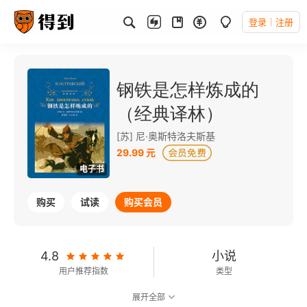
登录
注册
钢铁是怎样炼成的
（经典译林）
[苏] 尼·奥斯特洛夫斯基
29.99 元
电子书
购买
试读
购买会员
4.8
小说
用户推荐指数
类型
展开全部
7.8
可以朗读