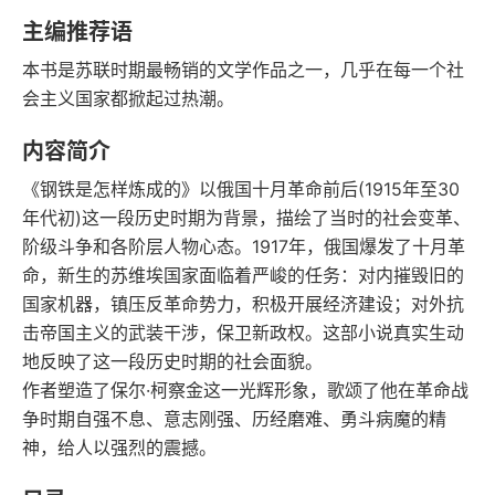
豆瓣评分
语音朗读
主编推荐语
291千字
2013-11-01
本书是苏联时期最畅销的文学作品之一，几乎在每一个社
字数
发行日期
会主义国家都掀起过热潮。
内容简介
《钢铁是怎样炼成的》以俄国十月革命前后(1915年至30
年代初)这一段历史时期为背景，描绘了当时的社会变革、
阶级斗争和各阶层人物心态。1917年，俄国爆发了十月革
命，新生的苏维埃国家面临着严峻的任务：对内摧毁旧的
国家机器，镇压反革命势力，积极开展经济建设；对外抗
击帝国主义的武装干涉，保卫新政权。这部小说真实生动
地反映了这一段历史时期的社会面貌。
作者塑造了保尔·柯察金这一光辉形象，歌颂了他在革命战
争时期自强不息、意志刚强、历经磨难、勇斗病魔的精
神，给人以强烈的震撼。