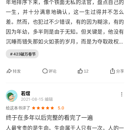
年地排序下来，像个铁面无私的法官，盘点自己的
保尔因为向朱赫莱学了打拳，赢得少女芳心，那时
一生，并十分满意地确认，这一生过得并不怎么
候男孩子都热衷学习各种拳击和武术，当年华约组
差。然而，也犯过不少错误，有的因为糊涂，有的
织革命性很强的作品，传到中国已经算充满浪漫
因为年幼，多半则是由于无知。但关键是，他没有
了，现在看这部小说，当然可以说清教徒式的偏激
沉睡而错失那如火如荼的岁月，而是为夺取政权在
和充满乌托邦的理想，可人生需要意义和目的是个
硬碰硬的搏斗中找到了自己的位置，革命的红旗上
很严肃的哲学问题。每一个人都有责任去找寻自己
# 423破万卷节
也染有他的几滴鲜血。
有意义的人生，并且更有义务去承担这样的人生。
转发
评论
12
分享
无论这种意义是什么，崇高或者渺小，玄远还是朴
实，都敌不过三个字：不后悔。这样在任何时候都
可以说出那段话：我知道所有可能的选择而选择了
若熠
2021-08-15 编辑
现在这样，我知道有更简单更容易的选择而选择了
给这本书评了
5.0
现在这样，因为我知道它会令我生命丰盈，因为它
终于在多年以后完整的看完了一遍
会令我充满信心，因为它让我无怨无悔，安然接受
人最宝贵的是生命。生命属于人只有一次。人的一