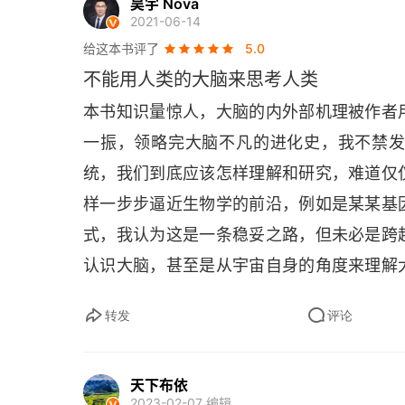
多细胞生物的崛起
昊宇 Nova
2021-06-14
令人又爱又恨的分工
给这本书评了
5.0
不能用人类的大脑来思考人类
神经系统的现身
本书知识量惊人，大脑的内外部机理被作者
身后士卒、以邻为壑
一振，领略完大脑不凡的进化史，我不禁
统，我们到底应该怎样理解和研究，难道仅
第一项生存困境：细胞之间缺乏整合
样一步步逼近生物学的前沿，例如是某某基
第二项生存困境：重复出现的刺激
式，我认为这是一条稳妥之路，但未必是跨
第三项生存困境：多重选择
认识大脑，甚至是从宇宙自身的角度来理解
才是人类进入更好文明的门槛，这需要人类
高筑墙、广积粮、缓称王
转发
评论
大启示。
脊索动物登场
天下布依
第三章 穷兵黩武的竞赛
2023-02-07 编辑