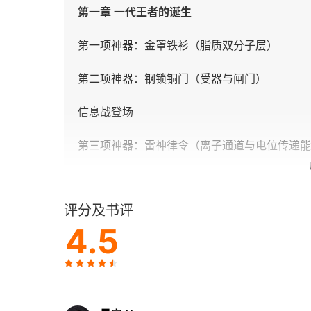
第一章 一代王者的诞生
第一项神器：金罩铁衫（脂质双分子层）
第二项神器：钢锁铜门（受器与闸门）
信息战登场
第三项神器：雷神律令（离子通道与电位传递能
信息革命
评分及书评
第四项神器：奴役之刃（突触）
4.5
神经细胞的诞生：操控，操控，再操控
第二章 世纪帝国的形成