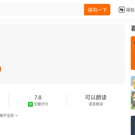
得到一下
得到
7.8
可以朗读
豆瓣评分
语音朗读
展开全部