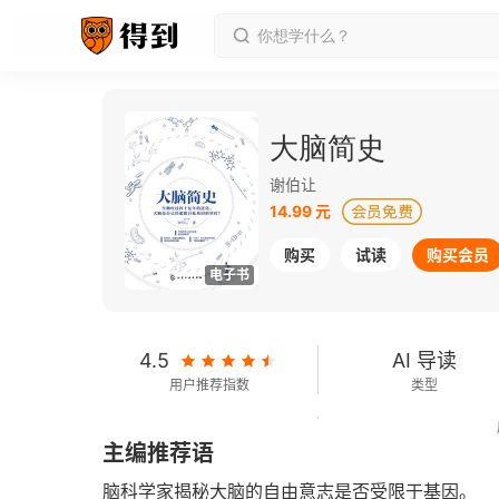
大脑简史
谢伯让
14.99 元
购买
试读
购买会员
电子书
4.5
AI 导读
用户推荐指数
类型
124千字
2018-05-01
主编推荐语
字数
发行日期
脑科学家揭秘大脑的自由意志是否受限于基因。