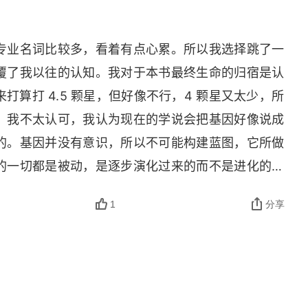
好恶判断标准吗？也许到那时候，独立的人脑仅仅是
感知、分析和判断的能力了。
专业名词比较多，看着有点心累。所以我选择跳了一
覆了我以往的认知。我对于本书最终生命的归宿是认
算打 4.5 颗星，但好像不行，4 颗星又太少，所
，我不太认可，我认为现在的学说会把基因好像说成
的。基因并没有意识，所以不可能构建蓝图，它所做
的一切都是被动，是逐步演化过来的而不是进化的，
突变，而适合生存的突变生存下来了，不适合的就死
1
分享
物无法计算。别忘了时间这个因素，生命的演化已经
无法想象的数字，可以说，所有的尝试都做了。而大
，可以说，这并不是必然。如果大脑自己能说话，他
再来一次，我一定做不到今天的。而一旦大脑获得能
收拾了，最终征服自然就是自然而然的事了。我们恰