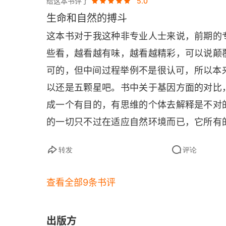
给这本书评了
5.0
文化进化
断，难道它会根据新的环境进化出一套新的
生命和自然的搏斗
一个知识和记忆的存储期而已，已经没有了
第五章 跳脱轮回的反叛
这本书对于我这种非专业人士来说，前期的
些看，越看越有味，越看越精彩，可以说颠
人类已停止进化？
可的，但中间过程举例不是很认可，所以本来打
基因才是幕后黑手？
以还是五颗星吧。书中关于基因方面的对比
成一个有目的，有思维的个体去解释是不对
大脑对抗基因掌控？
的一切只不过在适应自然环境而已，它所有
反驳“大脑对抗基因论”？
在演化的过程中环境的刺激自然的出现一些
转发
评论
亡了。地球历史上由于环境的改变死亡的生
真有自由意志？
经历了几十亿年，对于生命体来说这是一个
究竟有无自由意志？
查看全部9条书评
脑的存在就是一系列阴差阳错的机会出现的
终章 摆脱束缚的未来
一定会说，这演化过程种种艰难，如果让我
出版方
够抵抗自然的优势，那这种优势就一发不可