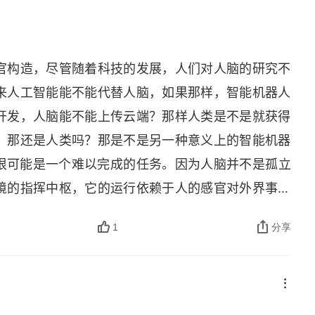
官构造，尽管随着科技的发展，人们对人脑的研究不
来人工智能能不能代替人脑，如果那样，智能机器人
开发，人脑能不能上传云端？那样人类是不是就获得
，那还是人类吗？那是不是另一种意义上的智能机器
、上传，很可能是一个难以完成的任务。因为人脑并不是孤立
境的指挥中枢，它的运行依赖于人的感官对外界事物
里没有毒蛇猛兽，哪里没有危险，只有这些物质条件
1
分享
大脑中计算，大脑才会做出好恶的判断，进而采取行
阳光，要躲避身边的危险。也就是说大脑（意识）通
判断逻辑，比如获得食物是愉悦的，面对危险是恐惧
肉体，没有了物质为基础，那么大脑如何去思考和判