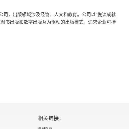
有幸能知道却没机会参与。但对于人这种个体来说，
公司，出版领域涉及经管、人文和教育。公司以“悦读成就
吗。
成图书出版和数字出版互为驱动的出版模式，追求企业可持
相关链接：