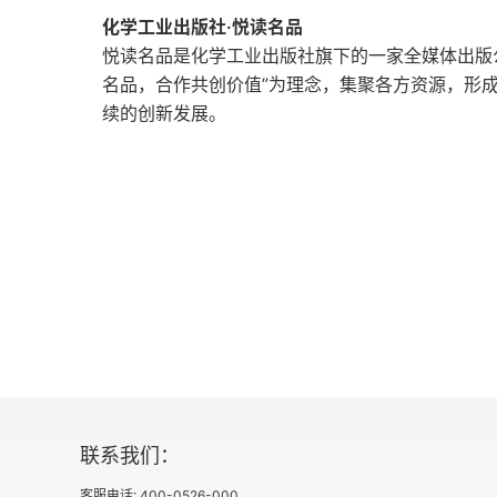
上传心灵
化学工业出版社·悦读名品
逢生在一个中间周期，不知是幸还是不幸，
悦读名品是化学工业出版社旗下的一家全媒体出版
“神经元置换上传”思想实验
留有遗憾的人生才是值得品味的人生，不是
名品，合作共创价值”为理念，集聚各方资源，形
续的创新发展。
逐步取代大脑
开放的未来
哲学界×科学界 顶尖意见领袖跨界批判评论集
正在猜拳的伦理学与脑科学
究竟什么是真正的自由？
大脑对抗基因论
摆脱自然界与人择，“心择”的时代来临？！
联系我们：
只要有“深深的执念”就可以摆脱进化的掌控吗？
客服电话: 400-0526-000