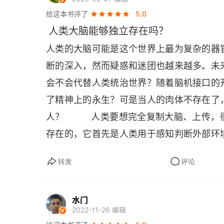
给这本书评了
5.0
注意前方
人类大脑能够独立存在吗？
化学侦测
人类的大脑可能是这个世界上最为复杂的器
断的深入，然而疑惑和迷团也越来越多。未
机械感知
会不会代替人类统治世界？随着脑机接口的
光感知能力
了精神上的永生？可是当人的肉体不存在了
第四章 掌控一切的基因
人？          人类要想完全复制大脑
存在的，它首先是人类用于感知判断外部环
阿尔塔米拉洞的壁画
的探索，哪里有水、有食物，哪里温暖，哪
哺乳类的诞生与其大脑的进化
转发
评论
经过感官读取之后，转换为神经脉冲，在
动，比如要选择可口的食物，要接受温暖的
限制大脑发展的六道难关
水门
过长期的感官训练，已经形成了一套底层的
自私的大脑
2022-11-26 编辑
的，生存和繁衍是需要强化的，如果没有了