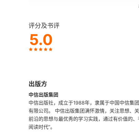
第5章 希腊文明的确立 （至公元前500年）
评分及书评
第6章 中国文明的确立 （至公元前500年）
5.0
第7章 蛮族世界的变化 （公元前1700—公元前5
第一部分进一步阅读书目
第二部分 各大文明之间的平衡（公元前500—公
出版方
第8章 希腊文明的繁荣 （公元前500—公元前3
中信出版集团
第9章 希腊化文明的传播 （公元前500—公元2
中信出版社，成立于1988年，隶属于中国中信集
有限公司。 中信出版集团满怀激情，关注思想、
第10章 亚洲 （公元前500—公元200年）
前沿的思想与最优秀的学习实践，通过有价值的、
阅读时代”。
第11章 印度文明的繁荣和扩张 （200—600年