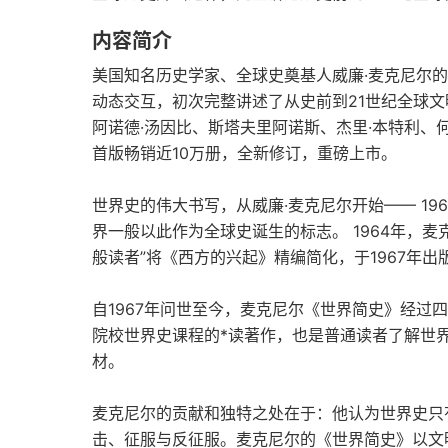
内容简介
美国知名历史学家、全球史奠基人威廉·麦克尼尔
动态交互，初次完整讲述了从史前到21世纪全球文
阿诺德·汤因比、斯塔夫里阿诺斯、杰里·本特利
首版畅销近10万册，全新修订，重磅上市。
世界史的伟大书写，从威廉·麦克尼尔开始—— 1
界一般以此作为全球史诞生的标志。 1964年，
般读者”将《西方的兴起》精编简化，于1967年
自1967年问世至今，麦克尼尔《世界简史》经过
院校世界史课程的*读著作，也是普通读者了解世
材。
麦克尼尔的贡献和独特之处在于：他认为世界史只
击、征服与反征服。麦克尼尔的《世界简史》以文