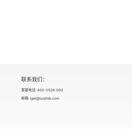
第12章 蛮族入侵与农耕文明的应对 （200—60
第13章 伊斯兰教的兴起
第14章 中国、印度和欧洲 （600—1000年）
第15章 突厥和蒙古征服的影响 （1000—1500
第16章 中世纪欧洲和日本 （1000—1500年）
第17章 1500年前文明世界的边缘
联系我们：
客服电话: 400-0526-000
第二部分进一步阅读书目
邮箱: iget@luojilab.com
第三部分 西方的支配地位
第18章 “地理大发现”及其世界影响