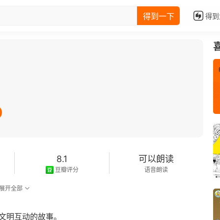
得到一下
得到
8.1
可以朗读
豆瓣评分
语音朗读
展开全部
球文明互动的故事。