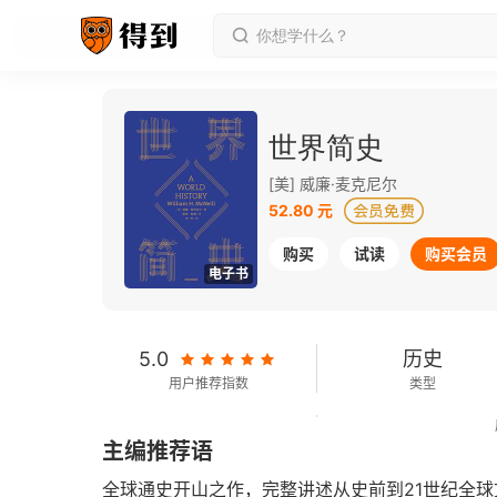
世界简史
[美] 威廉·麦克尼尔
52.80 元
购买
试读
购买会员
电子书
5.0
历史
用户推荐指数
类型
375千字
2019-06-01
主编推荐语
字数
发行日期
全球通史开山之作，完整讲述从史前到21世纪全