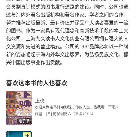
自己家里或某所大学的档案馆中复制了印加・加西
会员制直销模式的图书发行通路的建设。同时，公司也通
因为我们就是从苦难中走来的，我们懂得苦难，所
三十三
拉索・德拉维加的图书室。当然，藏书不少，但也
过与海内外著名出版机构和著名作家、学者之间的合作，
以我们更珍惜现在，也因为我们有来时路的筚路蓝
努力推荐出版最新、最有价值并深受广大读者喜爱的一流
没那么多，细细算来，并没有多少。他又回拨了电
三十四
缕，才知道一个国家，一个民族，想要实现伟大复
的图书。作为一家具有现代理念和高新技术手段的本土文
话，还是无人接听。现在，它们 —— 那些啮齿动
化公司，上海九久读书人文化实业有限公司拥有强大的人
三十五
兴的艰辛。最后的沉默，其实是因为语言无法表
物 —— 已经出现了，在他全身不停游走。每当他
文资源和先进的营业模式。公司的“99”品牌必将以一种崭
达，所以唯有沉默才可以意会其中的真意。
新的姿态崛起于海内外华文出版界，为弘扬民族文化、振
三十六
兴奋、紧张或不耐烦时，这种感觉就会出现。
兴中国出版事业作出贡献。
三十七
喜欢这本书的人也喜欢
译后记
上映
欢迎来到走马灯电影院，你的人生，借我看一下吧？
作者：[日] 阿伏伽德六（アボガド6）
电子书