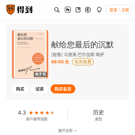
登录
注册
献给您最后的沉默
[秘鲁] 马里奥·巴尔加斯·略萨
69.00 元
电子书
购买
试读
购买会员
4.3
历史
用户推荐指数
类型
展开全部
7.7
可以朗读