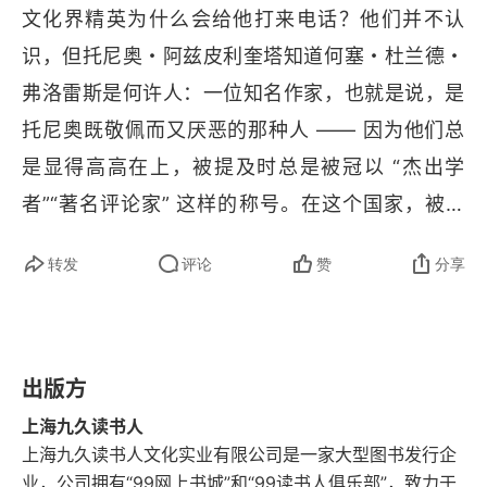
还有多少人静下心来去读一读《百年孤独》呢？扪
文化界精英为什么会给他打来电话？他们并不认
心自问之后会发现，我们都是孤独的，何必再去寻
二十四
识，但托尼奥・阿兹皮利奎塔知道何塞・杜兰德・
找其他人的孤独，何必让自己再陷入无尽的孤独之
弗洛雷斯是何许人：一位知名作家，也就是说，是
二十五
中呢？所以束之高阁，所以痛饮忘怀，所以就只有
托尼奥既敬佩而又厌恶的那种人 —— 因为他们总
二十六
所以。书中给提供了一个观察秘鲁的角度，那就是
是显得高高在上，被提及时总是被冠以 “杰出学
音乐，那就是华尔兹，那就是南美的狂野与奔放。
二十七
者”“著名评论家” 这样的称号。在这个国家，被托
他们把音乐流淌在了血液之中，他们把这血液铸成
尼奥・阿兹皮利奎塔称为 “精英” 的某类知识分子可
二十八
了他们自己独特的文化，跳着心爱的华尔兹，爱着
转发
评论
赞
分享
以轻而易举地获得那种美誉。迄今为止，那人都做
心爱的姑娘，也许有色情在这里边，但是不排除有
二十九
了些什么？当然，他曾在墨西哥生活过，为他那部
真正的爱情。性与爱总是模糊又连接在一起。来时
在当地出版的著名文集《人鱼的黄昏与海牛的辉
三十
的苦难造就了他们的性格，他们的性格注入了平时
出版方
煌》作序的不是别人，正是散文家、诗人、学者、
的音乐，而这些音乐又引领着他们迈向属于秘鲁自
三十一
外交官兼墨西哥学院院长阿方索・雷耶斯。据说他
上海九久读书人
己的未来。我们可能不在其中，看不到所谓的未来
上海九久读书人文化实业有限公司是一家大型图书发行企
是研究印加・加西拉索・德拉维 加的专家，曾在
三十二
蓝图，可是，对于中国人来说，却有相同的感受。
业，公司拥有“99网上书城”和“99读书人俱乐部”，致力于