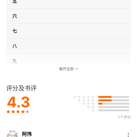
五
六
七
八
九
展开全部
十
评分及书评
十一
4.3
十二
7个评分
十三
阿伟
十四