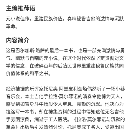
豆瓣评分
语音朗读
主编推荐语
126千字
2025-12-01
元小说佳作，重建民族价值，奏响秘鲁吉他的激情与沉默
字数
发行日期
革命。
内容简介
这是巴尔加斯·略萨的最后一本书，也是一部充满激情与勇
气、幽默与自嘲的元小说，在这个时代依然坚定贯彻对文
学的信念，在破碎百年的后殖民世界里重建秘鲁民族共同
价值体系的和平之书。
经济拮据的乐评家托尼奥·阿兹皮利奎塔偶然听了一场小巷
音乐会，本土吉他手拉洛·莫尔菲诺的演奏令他惊为天人，
感受到如置身斗牛场般令人窒息、震颤的沉默。他决心为
拉洛写一本书，却在搜集资料的过程中得知这位无名吉他
手穷困潦倒，病逝于工人医院。《拉洛·莫尔菲诺与沉默的
革命》出版后引发热烈讨论，托尼奥成了名人，受邀出国