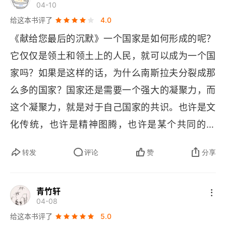
04-10
给这本书评了
4.0
十五
《献给您最后的沉默》一个国家是如何形成的呢？
十六
它仅仅是领土和领土上的人民，就可以成为一个国
十七
家吗？如果是这样的话，为什么南斯拉夫分裂成那
么多的国家？国家还是需要一个强大的凝聚力，而
十八
这个凝聚力，就是对于自己国家的共识。也许是文
十九
化传统，也许是精神图腾，也许是某个共同的梦
想。秘鲁，一个南美国家，一个充满奇幻的南美国
二十
转发
评论
赞
分享
家。说实话，对于中国读者来说，秘鲁还是显得太
二十一
过陌生了。我们熟悉加西亚马尔克斯，是因为他的
青竹轩
《百年孤独》，可是至于其他的拉美作者呢？好像
二十二
04-08
真的不熟悉了，甚至是对于现在的中国青年来说，
给这本书评了
5.0
二十三