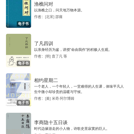
渔樵问对
以渔樵之口，问天地万物本源。
作者：[北宋] 邵雍
电子书
了凡四训
以亲身经历为鉴，讲授“命由我作”的积极人生观。
作者：[明] 袁了凡 等
电子书
相约星期二
一个老人，一个年轻人，一堂难得的人生课，体味平凡人
生中微小却珍贵的温暖与守候。
作者：[美] 米奇·阿尔博姆
电子书
李商隐十五日谈
时代边缘游走的小人物，诗歌史里寂寞的巨人。