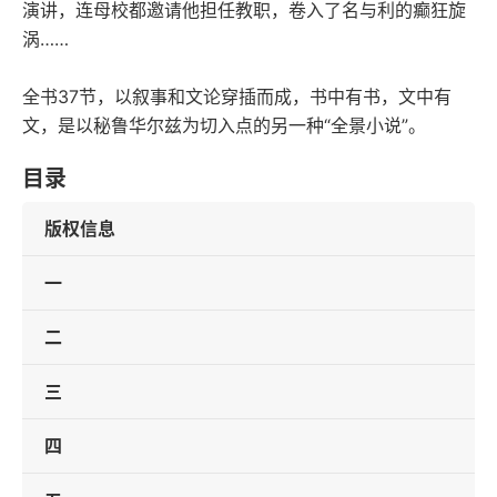
演讲，连母校都邀请他担任教职，卷入了名与利的癫狂旋
涡……
全书37节，以叙事和文论穿插而成，书中有书，文中有
文，是以秘鲁华尔兹为切入点的另一种“全景小说”。
目录
版权信息
一
二
三
四