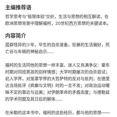
豆瓣评分
语音朗读
主编推荐语
387千字
2018-06-01
哲学思考与“极限体验”交织，生活与思想的相互解读，在
字数
发行日期
欧洲思想背景中理解福柯，20世纪西方思想的关键读本。
内容简介
孤僻怪异的少年，毕生的自杀准备，狂暴的生活偏好，死
亡谷与车祸的神秘启示……
福柯的生活同他的思想一样丰富、迷人又充满争议：童年
时期对同班男孩的别样情感；大学时期屡次的自杀尝试；
初入学界，对笼罩学界的大哲萨特的反对与批判；在德里
达当场批评《疯癫与文明》时的一言不发；对政治运动暧
昧不定的靠近与远离；对伊朗革命的矛盾态度；与德勒兹
的学术同盟及其日后的解体……
在米勒的这本书中，福柯的这些经历，都与他的思想——