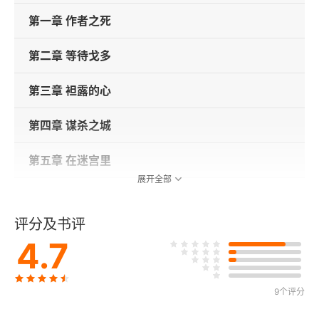
第一章 作者之死
第二章 等待戈多
第三章 袒露的心
第四章 谋杀之城
第五章 在迷宫里
展开全部
第六章 残酷无情
评分及书评
第七章 惨不忍睹
4.7
第八章 求知意志
9个评分
第九章 战斗呐喊