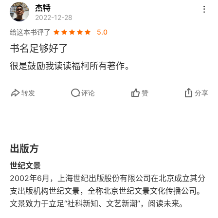
杰特
第十章 改写自我
2022-12-28
给这本书评了
5.0
第十一章 他的秘密
书名足够好了
后记
很是鼓励我读读福柯所有著作。
致谢
转发
评论
赞
分享
索引
出版方
世纪文景
2002年6月，上海世纪出版股份有限公司在北京成立其分
支出版机构世纪文景，全称北京世纪文景文化传播公司。
文景致力于立足“社科新知、文艺新潮”，阅读未来。