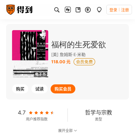
登录
注册
福柯的生死爱欲
[美] 詹姆斯·E·米勒
118.00 元
电子书
购买
试读
购买会员
4.7
哲学与宗教
用户推荐指数
类型
展开全部
9.1
可以朗读