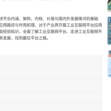
述平台内涵、架构、内核、价值与国内外发展情况的基础
应用路径与作用机理，对于产业界开展工业互联网平台应用
取经验知识，全面了解工业互联网平台、走进工业互联网平
新发展，找到赢在平台之路。