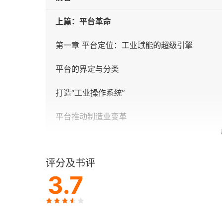
上篇：平台革命
第一章 平台定位：工业赋能的超级引擎
平台的界定与分类
打造“工业操作系统”
平台推动制造业变革
第二章 平台架构：打造新型生态体系
评分及书评
三层体系架构
3.7
七大关键技术
多类主体参与