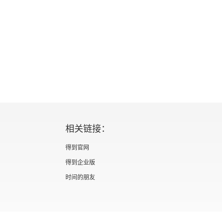
相关链接：
得到官网
得到企业版
时间的朋友