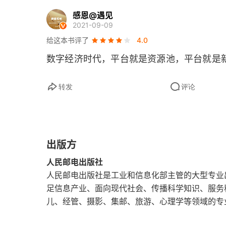
平台赋予软件新形态
感恩@遇见
2021-09-09
第三章 平台价值：驱动工业革命
给这本书评了
4.0
数字经济时代，平台就是资源池，平台就是
工业大数据驱动工业变革
机理模型与算法引发创新浪潮
转发
评论
工业微服务创造全新平台价值
软件定义世界
出版方
第四章 平台标准：引领制造业创新
人民邮电出版社
人民邮电出版社是工业和信息化部主管的大型专业出版
新型的标准体系
足信息产业、面向现代社会、传播科学知识、服务
儿、经管、摄影、集邮、旅游、心理学等领域的专
关键的标准化需求