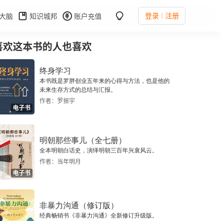
登录
注册
大脑
知识城邦
账户充值
喜欢这本书的人也喜欢
终身学习
本书既是罗胖创业五年来的心得与方法，也是他的
未来生存方式的总结与汇报。
作者：罗振宇
电子书
明朝那些事儿（全七册）
全本明朝白话史，演绎明朝三百年兴衰风云。
作者：当年明月
电子书
非暴力沟通（修订版）
经典畅销书《非暴力沟通》全新修订升级版。