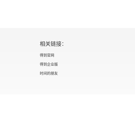
相关链接：
得到官网
得到企业版
时间的朋友
证 新出发京零字第海200073号
广播电视节目制作经营许可证 （京）字第012
信息网络传播视听节目许可证 0110567
隐私政策
知识产权声明
京ICP备05039090号-10
京公网安备 1101050
北京优视米网络科技有限公司
Copyright © 2022 All rights reserved