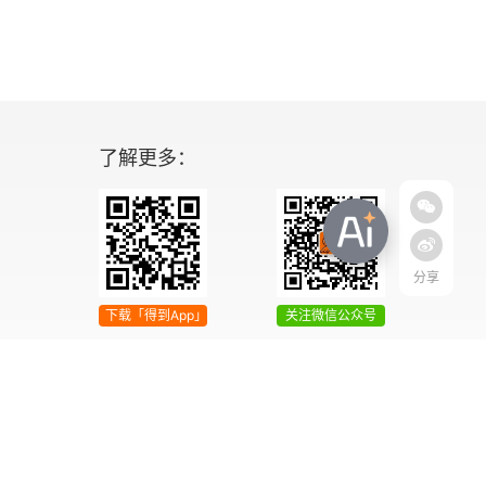
了解更多：
分享
下载「得到App」
关注微信公众号
04号
增值电信业务经营许可证 京ICP证090644号
2042303号