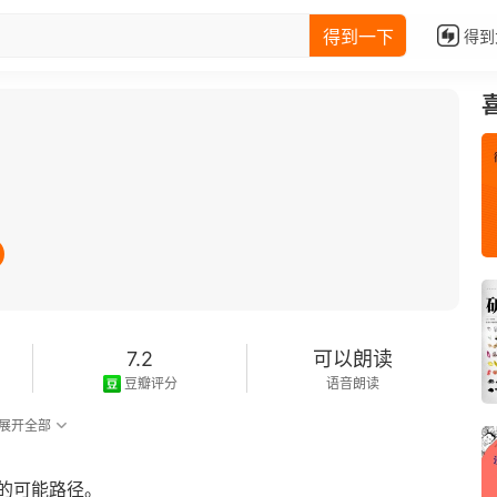
得到一下
得到
7.2
可以朗读
豆瓣评分
语音朗读
展开全部
的可能路径。