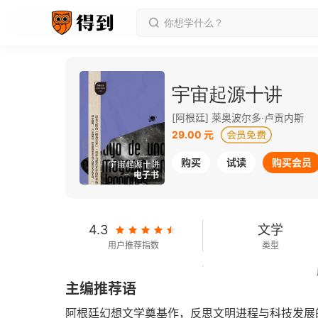
宇宙起源十讲
[阿根廷] 莱奥波尔多·卢贡内斯
29.00 元
购买
试读
购买会员
电子书
4.3
文学
用户推荐指数
类型
82千字
2026-01-01
主编推荐语
字数
发行日期
阿根廷幻想文学奠基作，反思文明进程与科技发展