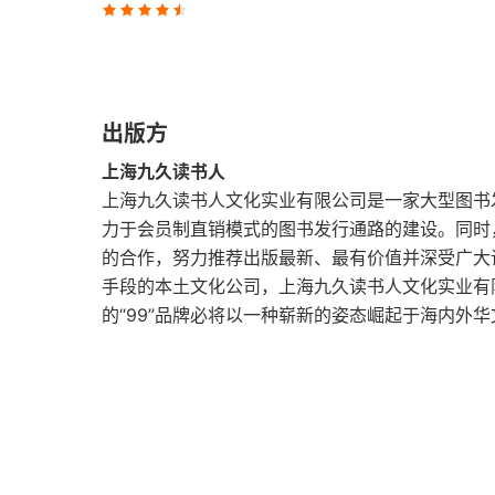
盐塑
通灵
出版方
宇宙起源十讲
上海九久读书人
序言
上海九久读书人文化实业有限公司是一家大型图书发行
力于会员制直销模式的图书发行通路的建设。同时
第一讲：宇宙的起源
的合作，努力推荐出版最新、最有价值并深受广大
手段的本土文化公司，上海九久读书人文化实业有
第二讲：形式的起源
的“99”品牌必将以一种崭新的姿态崛起于海内外
第三讲：空间和时间
第四讲：原子
第五讲：科学面前，我们的理论