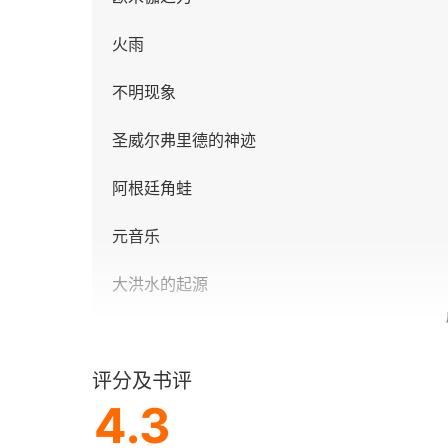
火雨
不明现象
圣威尔弗里德的神迹
阿根廷角蛙
元音乐
大洪水的起源
阿布德拉的马
评分及书评
死亡紫罗兰
4.3
伊祖尔