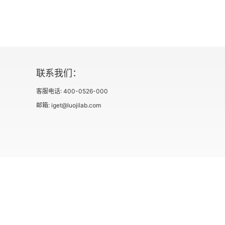
第六讲：物质生命
第七讲：地面元素
第八讲：有机生命
联系我们：
第九讲：宇宙智慧
客服电话: 400-0526-000
第十讲：人类
邮箱: iget@luojilab.com
结语
社会信用代码 91110108662186561M
出版物经营许可
用户协议