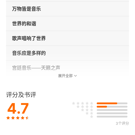
万物皆是音乐
世界的和谐
歌声唱响了世界
音乐应是多样的
宫廷音乐——天籁之声
展开全部
艺术的盛宴——歌剧
评分及书评
一个萨克森人在伦敦创作意大利音乐
4.7
“他的名字应该是大海而不是小溪”
3个评分
一位伟大女钢琴家的小弟弟