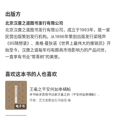
“拥抱吧，千百万人……”
出版方
大歌剧和小儿游戏
北京汉唐之道图书发行有限公司
北京汉唐之道图书发行有限公司，成立于1993年，是一家
充满音乐的大陆
民营出版策划发行机构。从1996年策划出版发行梁晓声
《95随想录》、奥格·曼狄诺《世界上最伟大的推销员》开
音乐世界——就是一个万花筒
始至今，汉唐之道每年均有颇具市场影响力的产品问世，
最后一首小歌
一直享有书业“常青树”的美誉。
喜欢这本书的人也喜欢
王羲之平安何如奉橘帖
本书收录晋朝书法家王羲之的《平安何如奉橘帖》。
作者：艺文类聚金石书画馆 编
电子书