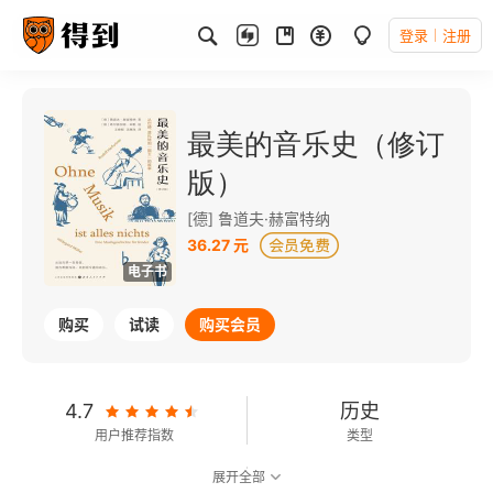
登录
注册
最美的音乐史（修订
版）
[德] 鲁道夫·赫富特纳
36.27 元
电子书
购买
试读
购买会员
4.7
历史
用户推荐指数
类型
展开全部
6.9
可以朗读