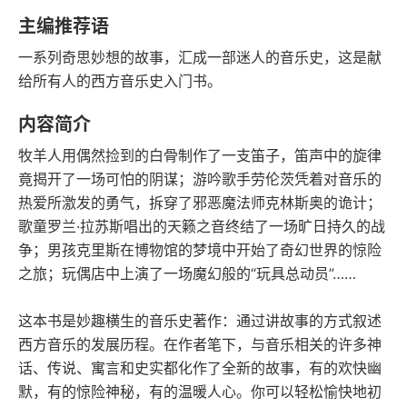
豆瓣评分
语音朗读
主编推荐语
120千字
2020-05-01
一系列奇思妙想的故事，汇成一部迷人的音乐史，这是献
字数
发行日期
给所有人的西方音乐史入门书。
内容简介
牧羊人用偶然捡到的白骨制作了一支笛子，笛声中的旋律
竟揭开了一场可怕的阴谋；游吟歌手劳伦茨凭着对音乐的
热爱所激发的勇气，拆穿了邪恶魔法师克林斯奥的诡计；
歌童罗兰·拉苏斯唱出的天籁之音终结了一场旷日持久的战
争；男孩克里斯在博物馆的梦境中开始了奇幻世界的惊险
之旅；玩偶店中上演了一场魔幻般的“玩具总动员”……
这本书是妙趣横生的音乐史著作：通过讲故事的方式叙述
西方音乐的发展历程。在作者笔下，与音乐相关的许多神
话、传说、寓言和史实都化作了全新的故事，有的欢快幽
默，有的惊险神秘，有的温暖人心。你可以轻松愉快地初