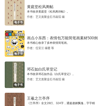
黄庭坚松风阁帖
本书收录黄庭坚《松风阁诗帖》。
作者：艺文类聚金石书画馆 编
电子书
画点小东西：表情包万能简笔画素材500例
本书精心收录了多种表情简笔画。
作者：任安兰 编著 等
电子书
邓石如白氏草堂记
本书收录邓石如作品《白氏草堂记》。
作者：艺文类聚金石书画馆 编
电子书
王羲之兰亭序
《兰亭序》全文28行、324字，通篇遒媚飘逸，字字精