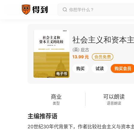
社会主义和资本
(英) 庇古
13.99 元
购买
试读
购买会员
电子书
商业
可以朗读
类型
语音朗读
主编推荐语
20世纪30年代背景下，作者比较社会主义与资本