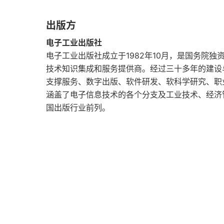
韦伯夫妇论苏维埃共产主义
出版方
中央计划和罗宾斯教授
电子工业出版社
电子工业出版社成立于1982年10月，是国务院
杜森贝里教授论收入和储蓄
技术知识集成和服务提供商。经过三十多年的建设
关于稳定性条件、就业与实际工资的一些思考
支撑服务、数字出版、软件研发、软科学研究、职
涵盖了电子信息技术的各个分支及工业技术、经济
合作社和所得税
国出版行业前列。
实际收入的比较
实际收入和福利经济
通货膨胀
1896—1914年的物价和工资