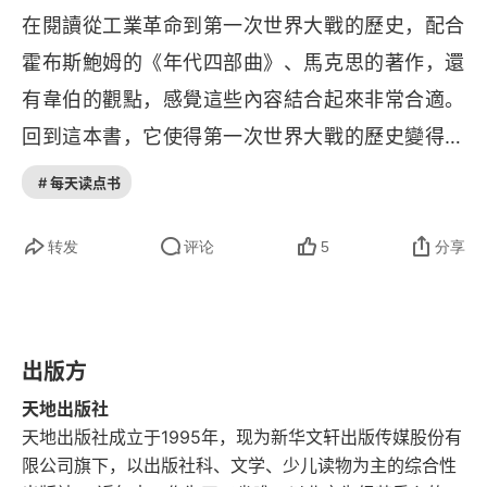
在閱讀從工業革命到第一次世界大戰的歷史，配合
霍布斯鮑姆的《年代四部曲》、馬克思的著作，還
有韋伯的觀點，感覺這些內容結合起來非常合適。
回到這本書，它使得第一次世界大戰的歷史變得生
動起來。書中描述了很多關於德國 “鐵血宰相” 俾斯
# 每天读点书
麥的內容，還有第一次世界大戰中的多個著名戰
役。作者非常用心，光是第一次世界大戰的部分就
转发
评论
5
分享
占了超過一百頁，還包括了坦克和齊柏林飛船的原
型繪圖，細節很到位。雖然對於一些歷史背景、原
因和影響，特別是德國與俄國之間的關鍵人物故
出版方
事，可能解釋得比較簡單，但我覺得作為給孩子看
天地出版社
的書，這樣的呈現已經非常好。書中還描繪了五、
天地出版社成立于1995年，现为新华文轩出版传媒股份有
限公司旗下，以出版社科、文学、少儿读物为主的综合性
六個主要戰役，以及凡爾賽條約的簽訂，非常適合