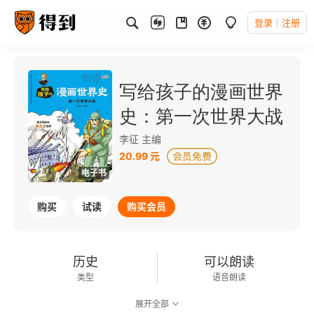
登录
注册
写给孩子的漫画世界
史：第一次世界大战
李征 主编
20.99 元
电子书
购买
试读
购买会员
历史
可以朗读
类型
语音朗读
展开全部
0.6千字
2021-03-01