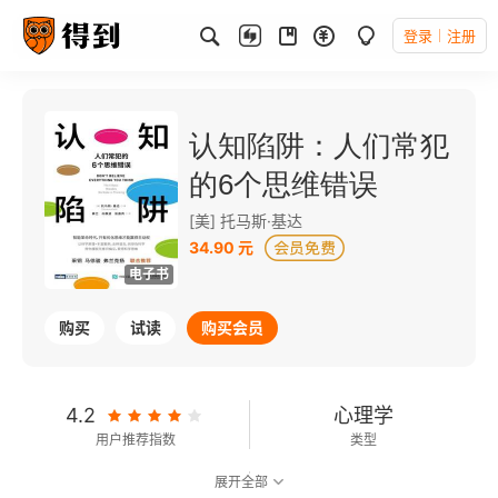
登录
注册
认知陷阱：人们常犯
的6个思维错误
[美] 托马斯·基达
34.90 元
电子书
购买
试读
购买会员
4.2
心理学
用户推荐指数
类型
展开全部
7.5
可以朗读