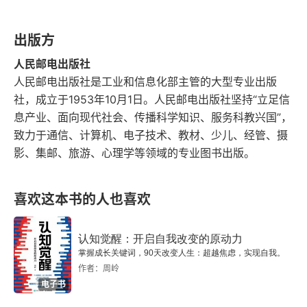
第6章 看到不存在的关联
出版方
6.1 股市走势图表分析
人民邮电出版社
6.2 是马还是蝙蝠
人民邮电出版社是工业和信息化部主管的大型专业出版
社，成立于1953年10月1日。人民邮电出版社坚持“立足信
6.3 考虑反面信息
息产业、面向现代社会、传播科学知识、服务科教兴国”，
致力于通信、计算机、电子技术、教材、少儿、经管、摄
6.4 这是原因吗
影、集邮、旅游、心理学等领域的专业图书出版。
6.5 小结
喜欢这本书的人也喜欢
第7章 预测不可预知的情况
认知觉醒：开启自我改变的原动力
7.1 通灵术与占星术
掌握成长关键词，90天改变人生：超越焦虑，实现自我。
作者：周岭
7.2 预测股市
电子书