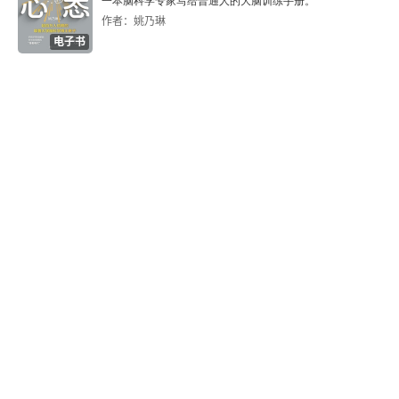
一本脑科学专家写给普通人的大脑训练手册。
作者：姚乃琳
9.2 可用性启发法
电子书
9.3 锚定与调整启发法
9.4 简化策略并非一无是处
第10章 框架效应与其他决策障碍
10.1 损失厌恶
10.2 心理账户效应
10.3 20/20后见之明偏误
10.4 过度自信
10.5 直觉判断