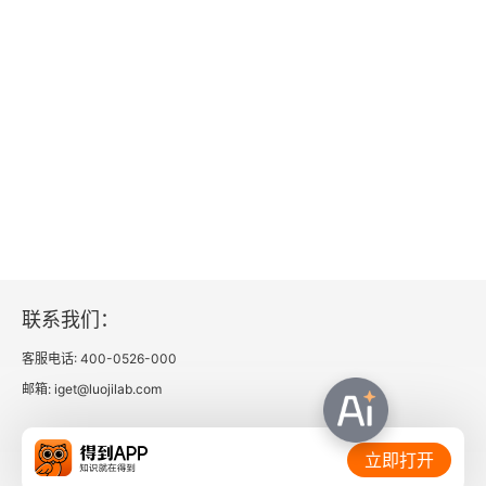
10.6 对个人与对群体的判断
第11章 错误记忆
11.1 我记得就是这样
11.2 如果你这么说——暗示的力量
11.3 其他的错误记忆
11.4 混为一谈——错误归因问题
联系我们：
11.5 目击者法庭证词
客服电话: 400-0526-000
11.6 我们能学到什么
邮箱: iget@luojilab.com
第12章 他人影响
相关链接：
立即打开