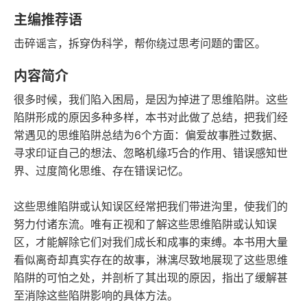
豆瓣评分
语音朗读
主编推荐语
155千字
2023-07-01
击碎谣言，拆穿伪科学，帮你绕过思考问题的雷区。
字数
发行日期
内容简介
很多时候，我们陷入困局，是因为掉进了思维陷阱。这些
陷阱形成的原因多种多样，本书对此做了总结，把我们经
常遇见的思维陷阱总结为6个方面：偏爱故事胜过数据、
寻求印证自己的想法、忽略机缘巧合的作用、错误感知世
界、过度简化思维、存在错误记忆。
这些思维陷阱或认知误区经常把我们带进沟里，使我们的
努力付诸东流。唯有正视和了解这些思维陷阱或认知误
区，才能解除它们对我们成长和成事的束缚。本书用大量
看似离奇却真实存在的故事，淋漓尽致地展现了这些思维
陷阱的可怕之处，并剖析了其出现的原因，指出了缓解甚
至消除这些陷阱影响的具体方法。