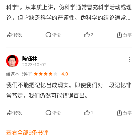
科学”。从本质上讲，伪科学通常冒充科学活动或理
4.3 巧合
论，但它缺乏科学的严谨性。伪科学的结论通常来
4.4 迷信
自低质量的数据，如轶事证据和个人证词，而非严
转发
评论
2
分享
谨的可控性对照研究。多数科学领域都有相应的伪
第5章 看到不存在的事物
科学。
5.1 看到期望看到的
陈钰林
2023-10-02
5.2 看到想要看到的
给这本书评了
4.0
5.3 幻觉
我们不能把记忆当成现实。即使我们对一段记忆非
常笃定，我们仍然可能错误百出。
5.4 群体性癔症
转发
评论
1
分享
5.5 神经生物学与感知问题
5.6 启示
查看全部9条书评