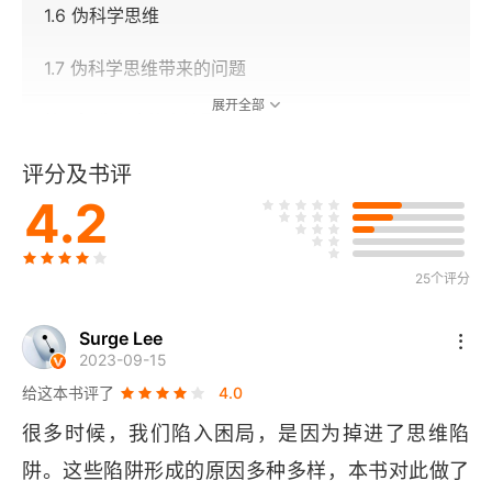
1.6 伪科学思维
1.7 伪科学思维带来的问题
展开全部
第2章 我肩头的小精灵
评分及书评
2.1 非常的主张需要非常的证据
4.2
2.2 有这种可能
2.3 怀疑主义的重要性
25个评分
2.4 如何生成高质量的信念
Surge Lee
2023-09-15
2.5 选择假设
给这本书评了
4.0
很多时候，我们陷入困局，是因为掉进了思维陷
第3章 像科学家一样思考
阱。这些陷阱形成的原因多种多样，本书对此做了