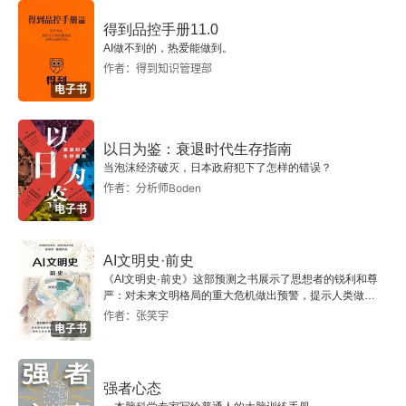
7.3 经济预测
得到品控手册11.0
7.4 若不下雨就会阳光灿烂
AI做不到的，热爱能做到。
作者：得到知识管理部
7.5 技术与社会趋势
电子书
7.6 明知不可，为何还要预测
以日为鉴：衰退时代生存指南
当泡沫经济破灭，日本政府犯下了怎样的错误？
第8章 寻求印证自己的想法
作者：分析师Boden
电子书
8.1 印证假设
AI文明史·前史
8.2 肯定测试策略
《AI文明史·前史》这部预测之书展示了思想者的锐利和尊
严：对未来文明格局的重大危机做出预警，提示人类做出
8.3 这是怎么回事
智慧的选择。
作者：张笑宇
电子书
第9章 如何化繁为简
强者心态
9.1 当然一样啦——看起来一模一样，不是吗