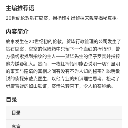
语音朗读
发行日期
主编推荐语
20世纪伦敦钻石窃案，拇指印引出侦探宋戴克揭秘真相。
内容简介
故事发生在20世纪初的伦敦，贺毕行政管理的公司发生了
钻石窃案，空空的保险箱中只留下一个血红的拇指印，警
方循线索找到指纹的主人——贺毕先生的侄子罗宾并指控
他为嫌疑犯人。然而，一枚红拇指印能否说明一切？显明
的事实与隐瞒的真相之间有没有不为人知的秘密？聪明敏
锐的侦探宋戴克医生，以他专业的知识理性思考，松动了
毋庸置疑的如山铁证，案情急转直下，令人拍案称绝。
目录
目录
序言