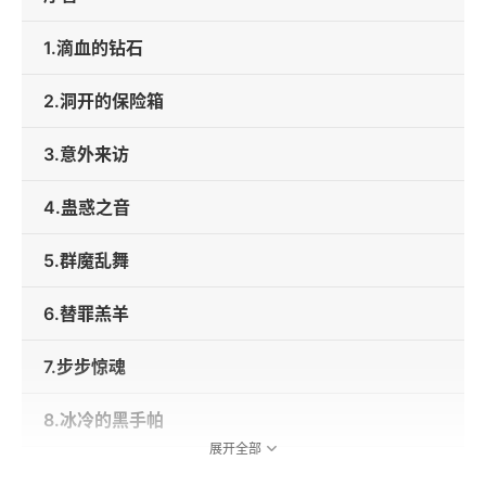
1.滴血的钻石
2.洞开的保险箱
3.意外来访
4.蛊惑之音
5.群魔乱舞
6.替罪羔羊
7.步步惊魂
8.冰冷的黑手帕
展开全部
9.恐怖之城