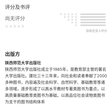
评分及书评
10.重返魔堡
尚无评分
11.中空的子弹
目前还没人评分
12.地狱之门
13.被肢解的雪茄
出版方
14.诡“e”
陕西师范大学出版社
陕西师范大学出版社成立于1985年，是教育部主管的著名
15.针锋相对
大学出版社。建社三十三年来，向社会和读者奉献了2000
多种图书，内容遍及社会科学、自然科学、基础教育等诸
16.重磅出击
多领域，逐步形成了以高水平教材专著类图书为重点，以
17.爱的灵犀
高质量基础教育类图书为基础，以高品位社会读物类图书
为支干的图书结构体系