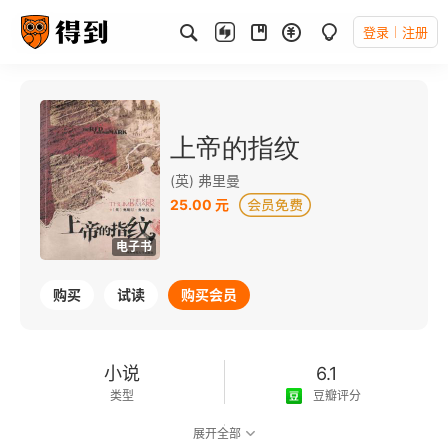
登录
注册
上帝的指纹
(英) 弗里曼
25.00 元
电子书
购买
试读
购买会员
小说
6.1
类型
豆瓣评分
展开全部
可以朗读
2007-02-01