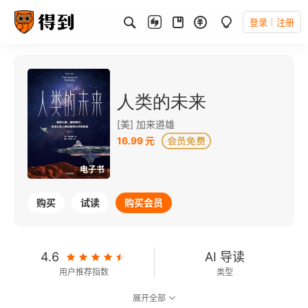
登录
注册
人类的未来
[美] 加来道雄
16.99 元
电子书
购买
试读
购买会员
4.6
AI 导读
用户推荐指数
类型
展开全部
8.4
可以朗读