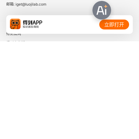
邮箱: iget@luojilab.com
相关链接：
立即打开
得到官网
得到企业版
时间的朋友
了解更多：
下载「得到App」
关注微信公众号
社会信用代码 91110108662186561M