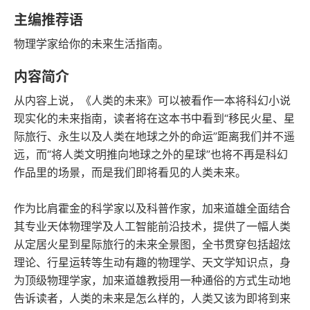
豆瓣评分
语音朗读
主编推荐语
193千字
No.64
物理学家给你的未来生活指南。
字数
年度书单
内容简介
2019-07-01
发行日期
从内容上说，《人类的未来》可以被看作一本将科幻小说
现实化的未来指南，读者将在这本书中看到“移民火星、星
际旅行、永生以及人类在地球之外的命运”距离我们并不遥
远，而“将人类文明推向地球之外的星球”也将不再是科幻
作品里的场景，而是我们即将看见的人类未来。
作为比肩霍金的科学家以及科普作家，加来道雄全面结合
其专业天体物理学及人工智能前沿技术，提供了一幅人类
从定居火星到星际旅行的未来全景图，全书贯穿包括超炫
理论、行星运转等生动有趣的物理学、天文学知识点，身
为顶级物理学家，加来道雄教授用一种通俗的方式生动地
告诉读者，人类的未来是怎么样的，人类又该为即将到来