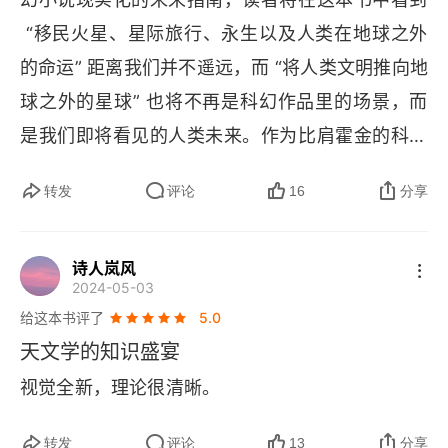
 “移民火星、星际旅行、永生以及人类在地球之外
的命运” 距离我们并不遥远，而 “将人类文明推向地
球之外的星球” 也将不再是科幻作品里的场景，而
是我们即将看见的人类未来。作为比肩霍金的科学
家以及科普作家，加来道雄全面结合其专业天体物
转发
评论
16
分享
理学及人工智能前沿技术，提供了一幅人类从定居
火星到星际旅行的未来全景图，全书贯穿包括超炫
诗人岚风
理论、行星运转等生动有趣的物理学、天文学知识
2024-05-03
点，身为顶级物理学家，加来道雄教授用一种通俗
给这本书评了
5.0
的方式生动地告诉读者，人类的未来是怎么样的，
天文学的知识盛宴
人类又该为即将到来的未来做好哪些准备。在这本
视觉全新，理论很清晰。
书中，加来道雄也就科技、新太空竞赛、人工智
能，以及人类面临的最大威胁等话题，在书中做了
转发
评论
13
分享