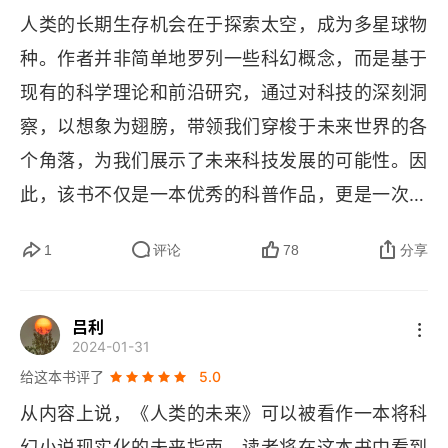
人类的长期生存机会在于探索太空，成为多星球物
第三部分 宇宙中的生活
种。作者并非简单地罗列一些科幻概念，而是基于
第10章 长生不老
现有的科学理论和前沿研究，通过对科技的深刻洞
察，以想象为翅膀，带领我们穿梭于未来世界的各
第11章 超人类主义和技术
个角落，为我们展示了未来科技发展的可能性。因
第12章 寻找地外生命
此，该书不仅是一本优秀的科普作品，更是一次关
第13章 先进文明
于人类命运的深度思考之旅。
1
评论
78
分享
第14章 离开宇宙
吕利
2024-01-31
给这本书评了
5.0
从内容上说，《人类的未来》可以被看作一本将科
幻小说现实化的未来指南，读者将在这本书中看到