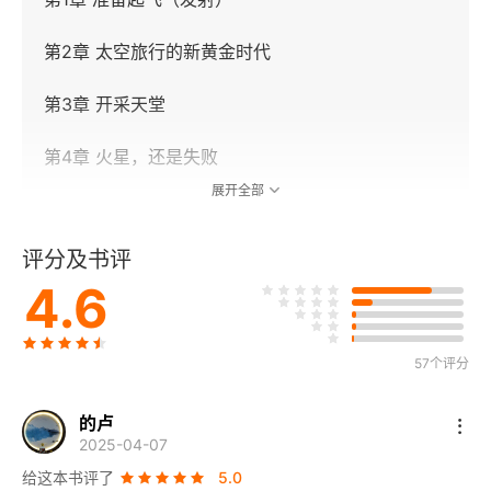
第2章 太空旅行的新黄金时代
第3章 开采天堂
第4章 火星，还是失败
展开全部
第5章 火星：花园行星
评分及书评
第6章 气体巨行星、彗星和其他
4.6
第二部分 星际之旅
57个评分
第7章 太空中的机器人
第8章 建造一艘星际飞船
的卢
2025-04-07
第9章 开普勒与行星世界
给这本书评了
5.0