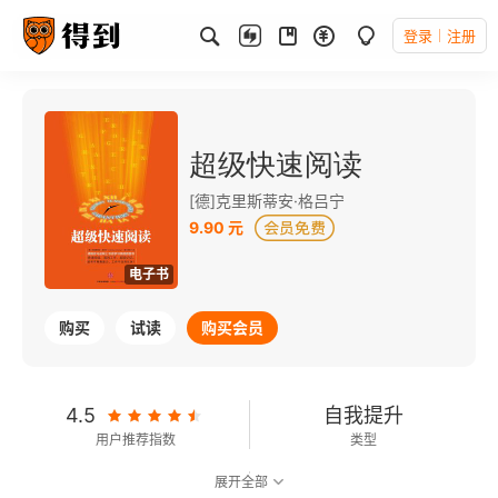
登录
注册
超级快速阅读
[德]克里斯蒂安·格吕宁
9.90 元
电子书
购买
试读
购买会员
4.5
自我提升
用户推荐指数
类型
展开全部
7.9
可以朗读