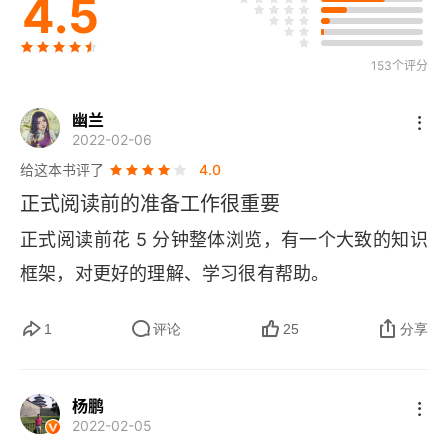
4.5
04 试着画出第一张视觉卡片
05 你的视觉卡片是否完整？
153个评分
06 全方位的快速阅读训练计划
幽兰
2022-02-06
学习流程的第三阶段
给这本书评了
4.0
正式阅读前的准备工作很重要
01 五感并用阅读法
正式阅读前花 5 分钟整体浏览，有一个大致的知识
02 合理安排学习节奏
框架，对更好的理解、学习很有帮助。
03 时间管理的最优法则
1
评论
25
分享
04 系统复习法打造超级记忆力
05 五大感官的协同练习
杨鹏
2022-02-05