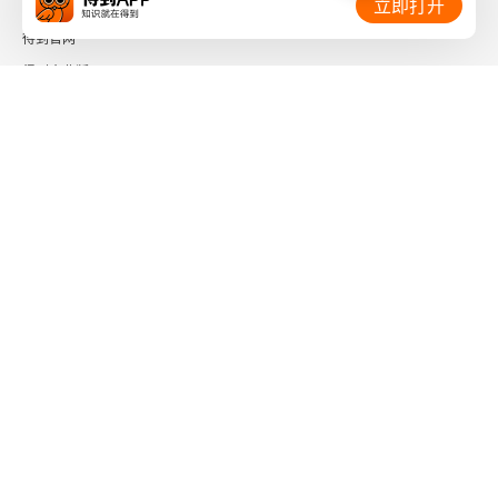
立即打开
得到官网
得到企业版
时间的朋友
了解更多：
下载「得到App」
关注微信公众号
社会信用代码 91110108662186561M
出版物经营许可证 新出发京零字第海200073号
广播电视节目制作经营许可证 （京）字第01204号
增值电信业务经营许可证 京ICP证090644号