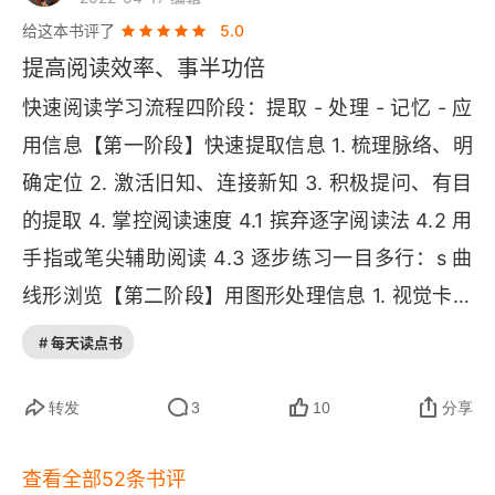
给这本书评了
5.0
提高阅读效率、事半功倍
快速阅读学习流程四阶段：提取 - 处理 - 记忆 - 应
用信息【第一阶段】快速提取信息 1. 梳理脉络、明
确定位 2. 激活旧知、连接新知 3. 积极提问、有目
的提取 4. 掌控阅读速度 4.1 摈弃逐字阅读法 4.2 用
手指或笔尖辅助阅读 4.3 逐步练习一目多行：
s 
曲
线形浏览【第二阶段】用图形处理信息 1. 视觉卡片 
1.1 逻辑脉络一目了然 1.2 促进记忆、启发联想 1.3
# 每天读点书
 激发左右脑协同 1.4 凸显信息点的主次联系 1.5 可
随时添加新信息 2. 如何制作视觉卡片 2.1 把握整体
转发
3
10
分享
行文结构 2.2 提取关键词 2.3 画出要点间的逻辑关
查看全部52条书评
系 2.4 用视觉卡片法练习 "3-2-1" 快速阅读法即分