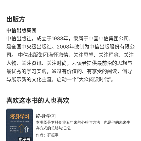
别花 3、2、1 分钟阅读一段内容，分别完成视觉卡
片的框架梳理、细节补充、深层提取【第三阶段】
出版方
五感并用记忆信息 1. 编成故事来调动五大感官 1.1
中信出版集团
中信出版社，成立于1988年，隶属于中国中信集团公司，
 眼球运动有助于激活五大感官：比如手势 1.2 了解
是全国中央级出版社。2008年改制为中信出版股份有限公
自己主导感官渠道、顺应个人特点：视觉型 - 多看  
司。 中信出版集团满怀激情，关注思想、关注理念、关注
听觉型 - 多听  触觉型 - 多实践 2. 劳逸结合 3. 找
人物、关注资讯、关注时尚，为读者提供最前沿的思想与
最优秀的学习实践，通过有价值的、有享受的阅读，倡导
到学习效率最高的时间段去学习 4. 系统性复习
与展示新的文化主流，启动一个“大众阅读时代”。
【第四阶段】实际应用信息明确具体的场合和目的
本书真是相见恨晚，介绍的快速阅读的方法非常实
喜欢这本书的人也喜欢
用、也纠正了我此前一些错误的读书习惯。待上海
解封后，买来文具，开始实践视觉卡片。
终身学习
本书既是罗胖创业五年来的心得与方法，也是他的未来生
存方式的总结与汇报。
作者：罗振宇
电子书