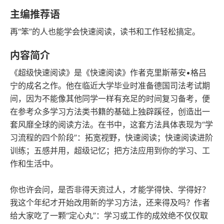
豆瓣评分
语音朗读
主编推荐语
115千字
2015-08-01
再“笨”的人也能学会快速阅读，读书和工作轻松搞定。
字数
发行日期
内容简介
《超级快速阅读》是《快速阅读》作者克里斯蒂安•格吕
宁的成名之作。他在临近大学毕业时准备德国司法考试期
间，因为不能像其他同学一样有充足的时间复习备考，便
在参考众多学习方法类书籍的基础上独辟蹊径，创造出一
套风靡全球的阅读方法。在书中，这套方法具体表现为“学
习流程的四个阶段”：拓宽视野，快速阅读；快速阅读进阶
训练；五感并用，超级记忆；把方法应用到你的学习、工
作和生活中。
你也许会问，是否非得天资过人，才能学得快、学得好？
我这个年纪才开始改用新的学习方法，还来得及吗？作者
给大家吃了一颗“定心丸”：学习或工作的成效绝不仅仅取