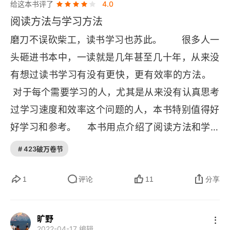
学习流程的第四阶段
给这本书评了
4.0
阅读方法与学习方法
磨刀不误砍柴工，读书学习也苏此。       很多人一
头砸进书本中，一读就是几年甚至几十年，从来没
有想过读书学习有没有更快，更有效率的方法。   
 对于每个需要学习的人，尤其是从来没有认真思考
过学习速度和效率这个问题的人，本书特别值得好
好学习和参考。    本书用点介绍了阅读方法和学习
方法。速读法是可以通过长期联系获取的，学习时
# 423破万卷节
要注意合理管理和安排时间，特别要注意复习，这
是提高效率的关键方法。
1
评论
11
分享
旷野
2022-04-17 编辑