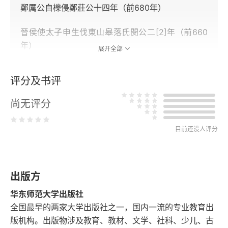
鄭厲公自櫟侵鄭莊公十四年（前680年）
晉侯使太子申生伐東山皋落氏閔公二[2]年（前660
年）
展开全部
宫之奇諫虞公僖公五年（前655年）
评分及书评
管仲斥鄭子華僖公七年（前653年）
尚无评分
陰飴甥會秦伯僖公十五年（前645年）
目前还没人评分
楚人伐宋以救鄭僖公二十二年（前638年）
吕郤畏偪僖公二十四年（前636年）
出版方
介之推不言禄僖公二十四年（前636年）
华东师范大学出版社
全国最早的两家大学出版社之一，国内一流的专业教育出
展喜犒師僖公二十六年（前634年）
版机构。出版物涉及教育、教材、文学、社科、少儿、古