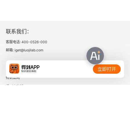
魏絳和戎襄公四年（前569年）
鄭人從楚襄公八年（前565年）
联系我们：
晉受鄭盟襄公九年（前564年）
客服电话: 400-0526-000
偪陽之役襄公十年（前563年）
邮箱: iget@luojilab.com
遷延之役襄公十四年（前559年）
相关链接：
立即打开
衛侯出奔襄公十四年（前559年）
得到官网
得到企业版
晉逐欒盈襄公二十一年（前552年）
时间的朋友
欒盈之亂襄公二十三年（前550年）
了解更多：
穆叔答范宣子襄公二十四年（前549年）