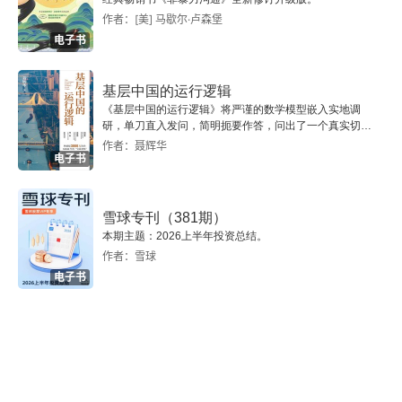
鄭子家抗晉文公十七年（前610年）
作者：[美] 马歇尔·卢森堡
电子书
晉靈公不君宣公二年（前607年）
基层中国的运行逻辑
楚子問鼎宣公三年（前606年）
《基层中国的运行逻辑》将严谨的数学模型嵌入实地调
研，单刀直入发问，简明扼要作答，问出了一个真实切近
鄭穆公刈蘭宣公三年（前606年）
的基层中国。
作者：聂辉华
电子书
鬭樾椒之亂宣公四年（前605年）
雪球专刊（381期）
解揚將命宣公十五年（前594年）
本期主题：2026上半年投资总结。
作者：雪球
鞌之戰成公二年（前589年）
电子书
申公巫臣取夏姬成公二年（前589年）
楚子歸知罃於晉成公三年（前588年）
齊侯朝晉成公三年（前588年）