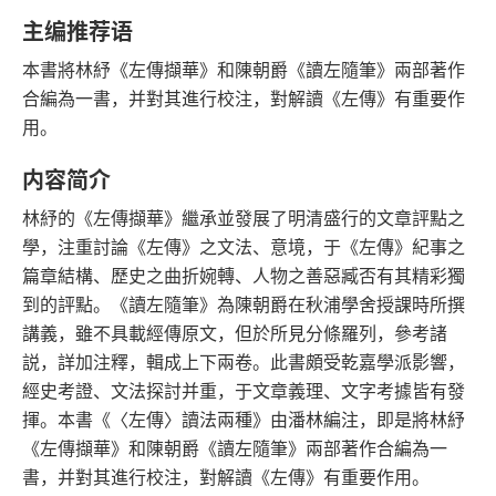
语音朗读
字数
主编推荐语
2018-11-01
本書將林紓《左傳擷華》和陳朝爵《讀左隨筆》兩部著作
发行日期
合編為一書，并對其進行校注，對解讀《左傳》有重要作
用。
内容简介
林紓的《左傳擷華》繼承並發展了明清盛行的文章評點之
學，注重討論《左傳》之文法、意境，于《左傳》紀事之
篇章結構、歷史之曲折婉轉、人物之善惡臧否有其精彩獨
到的評點。《讀左隨筆》為陳朝爵在秋浦學舍授課時所撰
講義，雖不具載經傳原文，但於所見分條羅列，參考諸
説，詳加注釋，輯成上下兩卷。此書頗受乾嘉學派影響，
經史考證、文法探討并重，于文章義理、文字考據皆有發
揮。本書《〈左傳〉讀法兩種》由潘林編注，即是將林紓
《左傳擷華》和陳朝爵《讀左隨筆》兩部著作合編為一
書，并對其進行校注，對解讀《左傳》有重要作用。