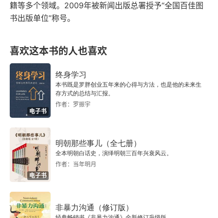
籍等多个领域。2009年被新闻出版总署授予“全国百佳图
城濮之戰僖公二十八年（前632年）
书出版单位”称号。
燭之武見秦君僖公三十年（前630年）
喜欢这本书的人也喜欢
秦三帥襲鄭僖公三十二年（前628年）
终身学习
秦師襲鄭僖公三十三年（前627年）
本书既是罗胖创业五年来的心得与方法，也是他的未来生
存方式的总结与汇报。
原軫敗秦師于殽僖公三十三年（前627年）
作者：罗振宇
电子书
秦康公送公子雍于晉文公七年（前620年）
明朝那些事儿（全七册）
河曲之役文公十二年（前615年）
全本明朝白话史，演绎明朝三百年兴衰风云。
作者：当年明月
士會歸晉文公十三年（前614年）
电子书
楚人滅庸文公十六年（前611年）
非暴力沟通（修订版）
经典畅销书《非暴力沟通》全新修订升级版。