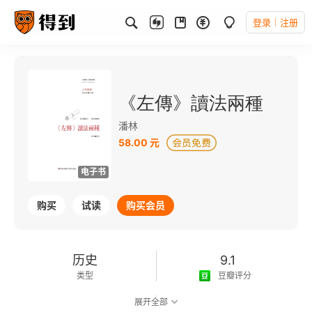
登录
注册
《左傳》讀法兩種
潘林
58.00 元
电子书
购买
试读
购买会员
历史
9.1
类型
豆瓣评分
展开全部
可以朗读
187千字