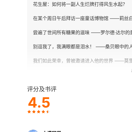
花生屋：如何将一副人生烂牌打得风生水起？
在某个周日午后拜访一座童话博物馆 ——莉丝白
尝遍了世间所有糖果的滋味 ——罗尔德·达尔的
别逗我了，我满眼都是泪水！ ——桑贝眼中的
我们如此荣幸，曾被邀请进入他的世界 ——莫
谢谢你照亮阴郁的童年 ——在六月坡“遇见”林
评分及书评
第二章 关于人生，我所知道的一切都来自童书
4.5
“被爱着”是一种什么感觉？ ——隐喻的魔力
给孩子一本书的寂静
关于人生，我所知道的一切都来自童书