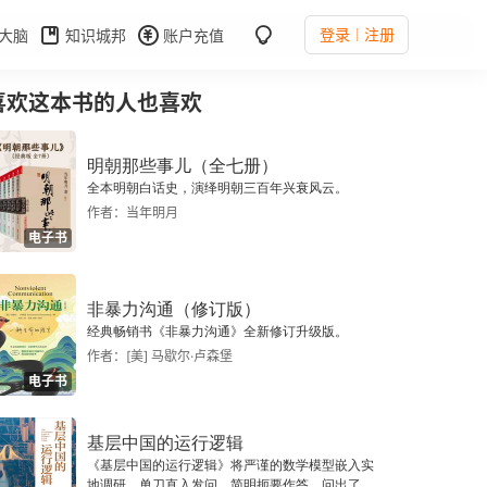
登录
注册
大脑
知识城邦
账户充值
喜欢这本书的人也喜欢
明朝那些事儿（全七册）
全本明朝白话史，演绎明朝三百年兴衰风云。
作者：当年明月
电子书
非暴力沟通（修订版）
经典畅销书《非暴力沟通》全新修订升级版。
作者：[美] 马歇尔·卢森堡
电子书
基层中国的运行逻辑
《基层中国的运行逻辑》将严谨的数学模型嵌入实
地调研，单刀直入发问，简明扼要作答，问出了一