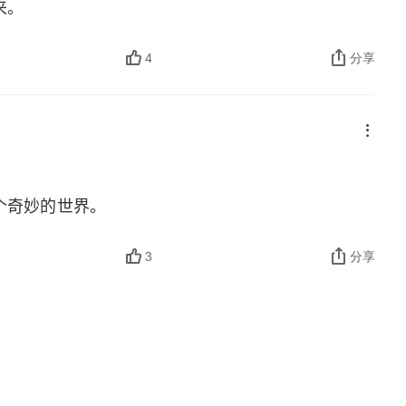
来。
—关于奶牛的屁、蝴蝶的舞姿、金鱼的记忆
4
分享
个奇妙的世界。
3
分享
一份童书书单
文学教授的童书清单