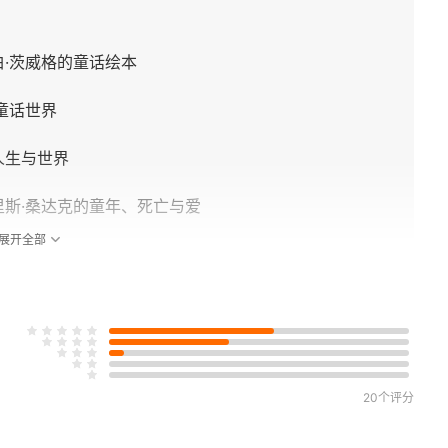
·茨威格的童话绘本
童话世界
人生与世界
里斯·桑达克的童年、死亡与爱
展开全部
格伦
20个评分