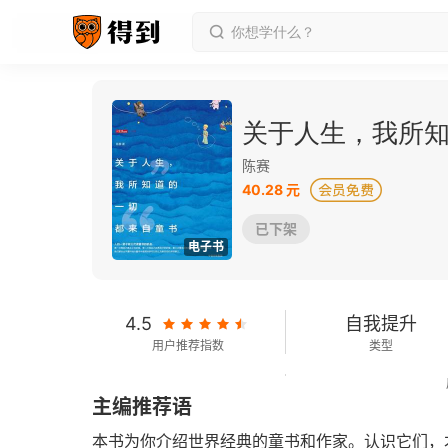
关于人生，我所
陈赛
40.28 元
已下架
电子书
4.5
自我提升
用户推荐指数
类型
121千字
2017-04-01
主编推荐语
字数
发行日期
本书为你介绍世界经典的童书和作家。认识它们，