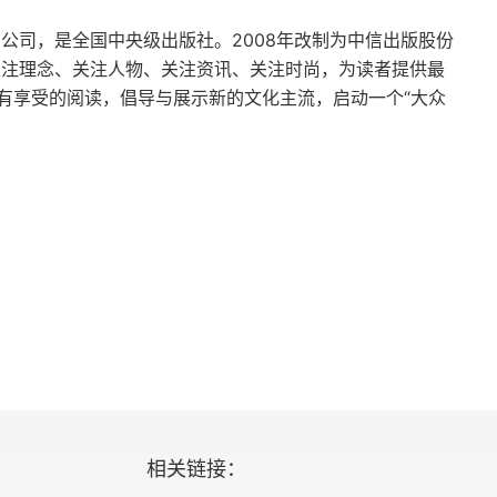
的编辑老爹们如何为自己的孩子挑选童书
团公司，是全国中央级出版社。2008年改制为中信出版股份
关注理念、关注人物、关注资讯、关注时尚，为读者提供最
有享受的阅读，倡导与展示新的文化主流，启动一个“大众
书
插画展侧记
相关链接：