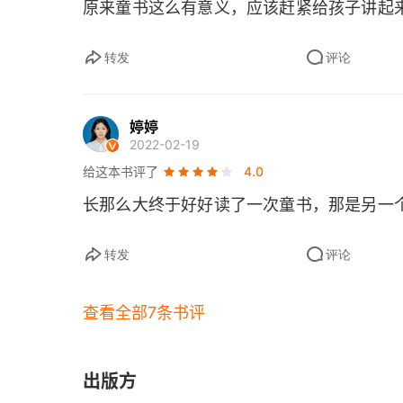
原来童书这么有意义，应该赶紧给孩子讲起
都说漂亮的答案，谁来问一个漂亮的问题？ —
转发
评论
“看”世界的1 001种方法 ——关于观察的艺术
脑“洞”大开 ——每个孩子都不应该停止画画
婷婷
2022-02-19
世界如此奇妙，如何让孩子找到入口？
给这本书评了
4.0
小时候我们都曾问过，世界是什么样子的？
长那么大终于好好读了一次童书，那是另一
第四章 书单
转发
评论
50度伤心 ——那些令成年人落泪的童书
查看全部7条书评
哦，去他的，该死的大扫除！ ——给成年人的
为什么孩子要读经典？如何读？ ——一位耶鲁
出版方