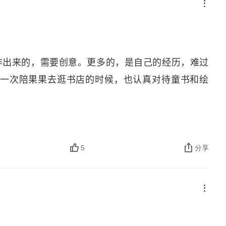
作出来的，需要创意。更多的，是自己的经历，难过
下一次陪果果去逛书店的时候，也认真对待童书和绘
思议的相遇
5
分享