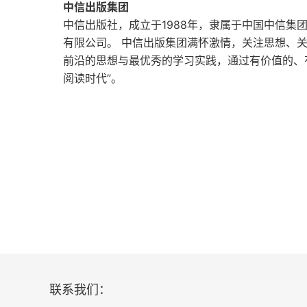
中信出版集团
极客精神，从宝宝开始？ ——看《连线》杂志
中信出版社，成立于1988年，隶属于中国中信集
有限公司。 中信出版集团满怀激情，关注思想、
想要读懂一篇童话，你得拥有99岁的智慧
前沿的思想与最优秀的学习实践，通过有价值的、
太空与南极 ——两本让你的孩子爱上科学的童
阅读时代”。
十本关于父亲的经典童书
附录
猎人在奇境：童年阅读开启的异度空间
如何欣赏一场童书插画展？ ——博洛尼亚童书
联系我们：