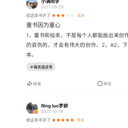
小满同学
2021-05-23
孩子，让我们来谈谈这个世界最糟糕的一面
给这本书评了
3.0
童书因为童心
那些又好玩又忧伤的友谊变奏曲
1，童书和绘本，不是每个人都能画出来创
亲爱的大人，有点幽默感好不好？
的哀伤的，才会有伟大的创作。2，
A
2，
本。
世间最幸福的童年莫过于此
# 每天读点书
谁是那个教你如何看世界的人？
温柔本是一件简单的事情 ——致世间一切不可
转发
评论
世界上最好的爸爸
Ring luo罗娇
致世上所有小小完美主义者
2022-10-16
给这本书评了
5.0
第三章 打开孩子的脑洞