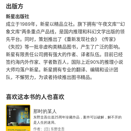
得到一封告白遗书！悬宕四十年无解的奇案终于现
出版方
出一线曙光，御手洗洁决定在一星期内破解这件史
新星出版社
成立于1989年，新星以精品立社。旗下拥有“午夜文库”“幻
上最不可思议、超大规模的占星术杀人魔法！
象文库”两条重点产品线，是国内推理和科幻文学出版的领
先平台。同时，策划推出了《重新发现社会》《传家》
《失控》等一批非虚构类精品图书，产生了广泛的影响。
新星有限责任公司拥有强大的作者、译者队伍。目前已经
签约海内外作家、学者数百人，国际上近90%的推理小说
大师均落户新星。新星拥有专业的翻译、编辑和设计团
队，不懈努力，为读者持续推出图书精品。
喜欢这本书的人也喜欢
那时的某人
东野圭吾出道25周年珍藏作品，案件可以破解，解不开的
是人生的迷局。
作者：[日] 东野圭吾