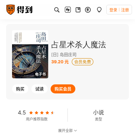
登录
注册
占星术杀人魔法
[日] 岛田庄司
39.20 元
电子书
购买
试读
购买会员
4.5
小说
用户推荐指数
类型
展开全部
8.3
可以朗读