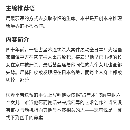
豆瓣评分
语音朗读
主编推荐语
182千字
2016-07-01
用最邪恶的方式去换取永恒的生命。本书是开创本格推理
字数
发行日期
新境界的不朽名作。
内容简介
四十年前，一桩占星术连续杀人案件轰动全日本！先是画
家梅泽平吉在密室被人重击致死，接着是他早已出嫁的长
女在家中被奸杀，最后甚至连与他同住的六个女儿也全部
失踪。尸体陆续被发现埋在日本各地，而每个人身上都被
切掉一部分！
梅泽平吉遗留的手记上写明他要依据“占星术”肢解重组六
个女儿！难道他死而复活来完成幻异的艺术创作？当又没
有证据与动机指向其他与本案相关的人——这可说是一桩
找不到凶手的命案……