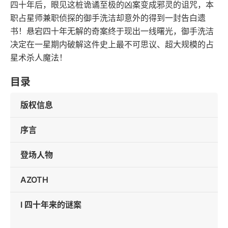
四十年后，眼见这桩诡谲至极的凶案变成邪灵的诅咒，本
职占星师兼职侦探的御手洗洁却意外的得到一封告白遗
书！悬宕四十年无解的奇案终于现出一线曙光，御手洗洁
决定在一星期内破解这件史上最不可思议、超大规模的占
星术杀人魔法！
目录
版权信息
序言
登场人物
AZOTH
Ⅰ 四十年来的谜案