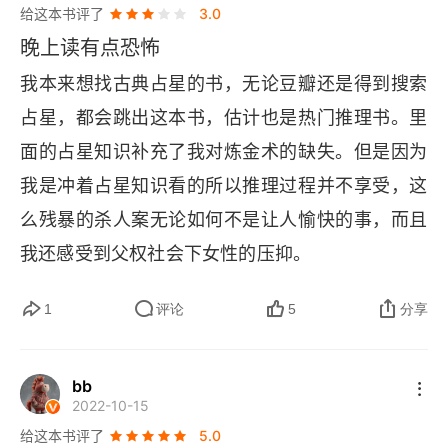
致，把所有可能产生疑惑的地方都解释清楚了，有
给这本书评了
3.0
一
种酣畅淋漓的感觉。作者在文中说这个案子，让全
晚上读有点恐怖
日本的警察和侦探想了 40 年都没能破解。看完确
二
我本来想找古典占星的书，无论豆瓣还是得到搜索
实是能够信服的，可能是因为我读的推理小说太少
占星，都会跳出这本书，估计也是热门推理书。里
第二封挑战书
了吧，我觉得这样的案子确实能够把所有人卡住 4
面的占星知识补充了我对炼金术的缺失。但是因为
Ⅴ 时与雾的魔法
0 年，真的很精彩。
我是冲着占星知识看的所以推理过程并不享受，这
一
么残暴的杀人案无论如何不是让人愉快的事，而且
我还感受到父权社会下女性的压抑。
二
三
1
评论
5
分享
四
bb
阿索德之声
2022-10-15
给这本书评了
5.0