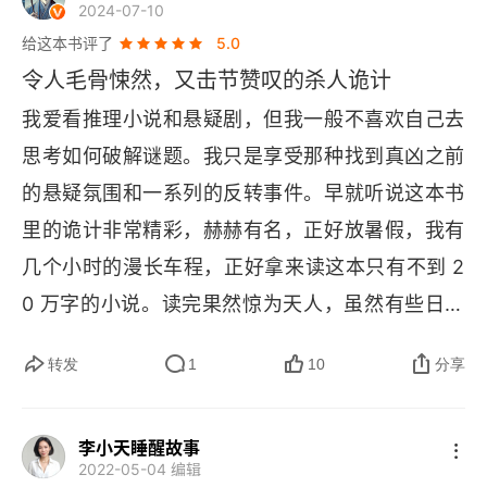
2024-07-10
一
给这本书评了
5.0
令人毛骨悚然，又击节赞叹的杀人诡计
二
我爱看推理小说和悬疑剧，但我一般不喜欢自己去
三
思考如何破解谜题。我只是享受那种找到真凶之前
的悬疑氛围和一系列的反转事件。早就听说这本书
四
里的诡计非常精彩，赫赫有名，正好放暑假，我有
五
几个小时的漫长车程，正好拿来读这本只有不到 2
六
0 万字的小说。读完果然惊为天人，虽然有些日本
作家所特有的文化风格（中间部分有点啰嗦），但
七
转发
1
10
分享
总的来说并没有读欧美小说那种特别强的文化不兼
第一封挑战书
容性。不过整个案子还是挺血腥，挺变态的，最后
李小天睡醒故事
的凶手也出人意料。对轨迹的解释非常全面和细
Ⅳ 春雷
2022-05-04 编辑