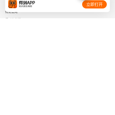
相关链接：
立即打开
得到官网
得到企业版
时间的朋友
了解更多：
下载「得到App」
关注微信公众号
社会信用代码 91110108662186561M
出版物经营许可证 新出发京零字第海200073号
广播电视节目制作经营许可证 （京）字第01204号
增值电信业务经营许可证 京ICP证090644号