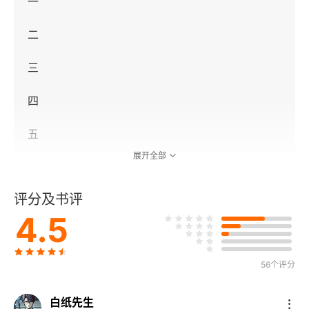
一
二
三
四
五
展开全部
Ⅱ 继续推理
评分及书评
一
4.5
二
56个评分
三
Ⅲ 追寻阿索德
白纸先生