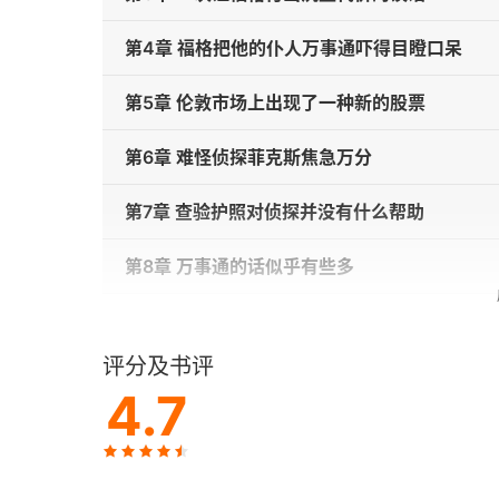
第4章 福格把他的仆人万事通吓得目瞪口呆
第5章 伦敦市场上出现了一种新的股票
第6章 难怪侦探菲克斯焦急万分
第7章 查验护照对侦探并没有什么帮助
第8章 万事通的话似乎有些多
第9章 福格顺利渡过红海和印度洋
评分及书评
第10章 万事通虽然丢了鞋子但是幸亏逃掉了
4.7
第11章 福格花高价买了一头坐骑
第12章 福格和他的同伴冒险穿越密林和随之发