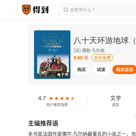
八十天环游地球
[法] 儒勒·凡尔纳
9.90 元
购买
试读
购买会员
电子书
4.7
文学
用户推荐指数
类型
127千字
2016-08-01
主编推荐语
字数
发行日期
本书是法国作家儒尔·凡尔纳最著名的小说之一，