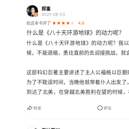
郑重
第13章 万事通再次证明幸运总是青睐勇敢者
2020-08-03
给这本书评了
4.0
第14章 福格沿着迷人的恒河山谷而下，却无心
什么是《八十天环游地球》的动力呢？
第15章 那个装钞票的包里又少了几千英镑
什么是《八十天环游地球》的动力呢？我
候，不能退缩，勇往直前的去迎接挑战，就
第16章 菲克斯假装什么都不知道
第17章 从新加坡到香港途中发生的事情
这部科幻巨著主要讲述了主人公福格以巨额赌
第18章 福格、万事通和菲克斯各行其事
为了不耽误时间，当晚他就带着仆人出发了
到达了北美，在穿越北美胜利在望的时候，福
第19章 万事通极力为主人辩护
缘故，对方想拖延时间。
转发
评论
第20章 菲克斯和福格正面交锋
幸运的是，真正的窃贼被抓住了，福格因此
第21章 “唐卡德尔号”船主险些失去两百英镑奖