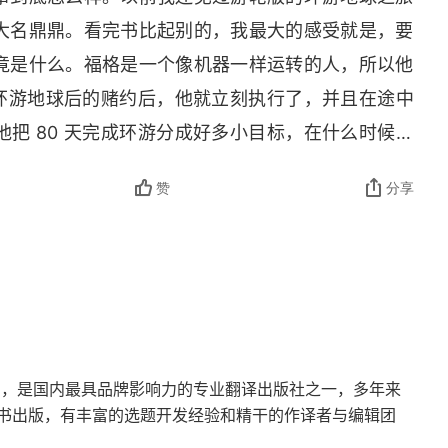
大名鼎鼎。看完书比起别的，我最大的感受就是，要
以让自己具有冒险的习惯。方法就在于你自己的主动
竟是什么。福格是一个像机器一样运转的人，所以他
销策略就是打造企业领导人形象，这样不但效果好，
天环游地球后的赌约后，他就立刻执行了，并且在途中
岩，这肯定是有危险的，但是他用这种冒险获得的收
把 80 天完成环游分成好多小目标，在什么时候必
衡量出来的。
目标。虽然最后他以为自己输了赌约，因为忘记自己
赞
分享
一小时，其实他早一天完成了任务。我想到之前看的
但这种体验不同于现在流行的 “蹦极” 运动带来的
令
成的人生事项第三条之后的那些事。因为会影响你去
而是一种对极限的挑战。冒险精神是非常特殊而且对
是有限的，得警惕所谓的全面发展，能有一块长板已
。同样，具有冒险精神的人既可以是乐于交际、平易
庸。这本书的最后，福格先生虽然赢得了赌约，但是
类具有冒险精神的人更倾向于独自面对严峻形势的挑
得到
世界都知道他用了 80 天环游了地球，他可以靠自
大的挫折和打击。正是这些特质使他们成为人们心目
了另一种方式又回来了。
。
团，是国内最具品牌影响力的专业翻译出版社之一，多年来
书出版，有丰富的选题开发经验和精干的作译者与编辑团
冒险可以保持你对生活的持续热情和永不衰减的情趣