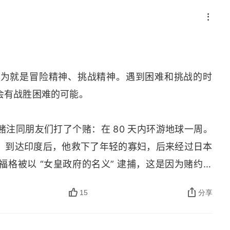
赏景
以为就是冒险精神、挑战精神。遇到困难和挑战的时
会有战胜困难的可能。
注同朋友们打了个赌：在 80 天内环游地球一周。
，到达印度后，他救下了年轻的寡妇，后来经过日本
格被以 “女皇政府的名义” 逮捕，这是因为赌约的
15
分享
获得了时间和自由，当他感到伦敦的时候，发现晚了
金