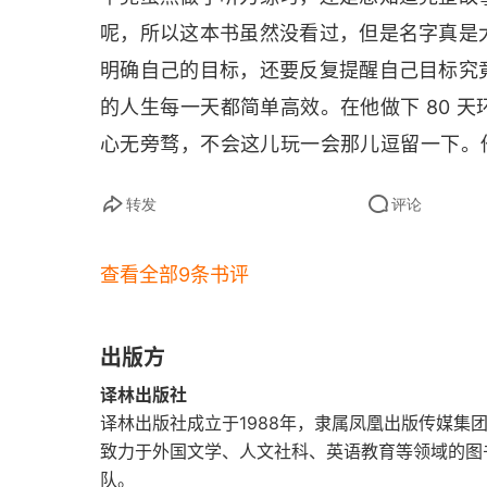
第31章 侦探菲克斯认真地为福格着想
呢，所以这本书虽然没看过，但是名字真是
虽然我们现在不具备冒险精神，但我们却可
明确自己的目标，还要反复提醒自己目标究
锤炼、塑造、培养。对企业而言，最好的营
第32章 福格和坏运气作坚决斗争
的人生每一天都简单高效。在他做下 80 
而且比别的营销方式更省钱。王石攀登山
第33章 福格渡过了难关
心无旁骛，不会这儿玩一会那儿逗留一下。他
益，那就不是简单用一两百万这样的数字能
须抵达哪里，一环扣一环，最后就可以完成
第34章 万事通有机会说了一句风凉话
转发
评论
是朝东环游，在每一个时区都帮助他节省了
渴望冒险的人寻求一种体验生命极限的刺激。
第35章 无需主人吩咐两遍，万事通立刻执行命
是巴菲特还是芒格，有说到一定要当心想达
刺激。他们寻求的刺激不仅是简单的兴奋，
查看全部9条书评
第36章 “福格股”在股市又有了价值
做最重要的那两件事。人生是短暂的，精力
人的整体性格有广泛而深刻影响的一个特征
经非常难得了，都发展的结果基本就是都平
近人的，也可能是独来独往的。福格先生这
第37章 福格的这次环球旅行除了幸福什么也没
出版方
花费了绝大部分资产，可是那又怎样，他让全
战，并且为了达到最终的目标，能够承受重
译林出版社
己的独特经历换取他失去的，真的是金钱用
中的成功者，他们能在逆境中给人强大激励
译林出版社成立于1988年，隶属凤凰出版传媒集
致力于外国文学、人文社科、英语教育等领域的图
队。
人生需要冒险，强者都有冒险的精神。经常