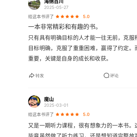
海纳百川
 5 分钟，突然又发现时差问题自己赢得
2025-05-27
第22章 万事通深有体会，不论身在何处口袋里
情。读后感。用 80 天来环游地球，对
给这本书评了
5.0
船，但在 19 世纪确实个不可思议的事情
第23章 万事通的鼻子变得奇长无比
一本非常精彩和有趣的书。
福格以非凡的冒险精神和挑战精神，终于实
只有具有明确目标的人才能一往无前，克服
第24章 横渡太平洋
目标明确，克服了重重困难，赢得了约定。
第25章 旧金山大会一瞥
尽管冒险被西方心理学家称为一种性格特征
重要，关键是自身的成长和收获。
的人总是求稳戒变。在勇于创新的人那里，
第26章 乘坐太平洋铁路公司的高速列车
具有冒险精神的人总是在不断尝试各种冒险
转发
评论
第27章 万事通在时速二十英里的火车上听了一
样，他已经将登山探险固定成为一种运动习
峰的征途。
第28章 万事通无法让人明白他的道理
魔山
2025-03-01
第29章 只有在联合铁路上才会碰到的怪事
给这本书评了
5.0
其实富人并不比普通人聪明，学识也不一定
又是一期听力课程，很有想象力的一本书。
能成功，那是因为富人们具有的冒险精神；
第30章 福格仅仅做了份内之事
毕竟虽然做了听力练习，还是想知道完整故