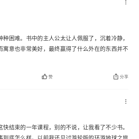
了一天的时间，最终获得了胜利，并赢得了艾娥达的爱
都要有钱
于我们现代人来说，似乎是很简单的，因为有飞机和轮
，靠个人的能力完成这样的壮举似乎是非常艰难的，但
现了人生的价值目标。
种种困难。书中的主人公太让人佩服了，沉着冷静，
而寓意也非常美好，最终赢得了什么外在的东西并不
，但是必须看到：敢冒险的人总是在冒险，不爱冒险
冒险往往会成为一种具有鲜明特色的个人习惯。那些
事情。福格先生是这样，当代企业家王石先生也是这
赞
分享
堂摩门教历史课
惯，每隔一段时间，就会打起行囊，踏上征服名山险
比一般人多，智商也不一定有多高。这些富人之所以
这快结束的一年课程，别的不说，让我看了不少书。
或是敢想敢做的精神确实令人敬佩。
事到底怎么样。以前我还见过游轮版的环游地球之旅