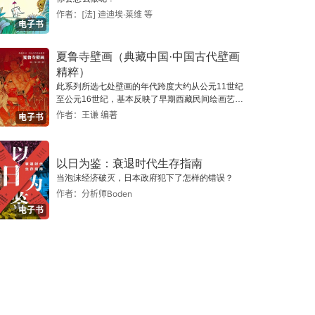
作者：[法] 迪迪埃·莱维 等
电子书
夏鲁寺壁画（典藏中国·中国古代壁画
精粹）
此系列所选七处壁画的年代跨度大约从公元11世纪
至公元16世纪，基本反映了早期西藏民间绘画艺术
的风貌。
作者：王谦 编著
电子书
以日为鉴：衰退时代生存指南
当泡沫经济破灭，日本政府犯下了怎样的错误？
作者：分析师Boden
电子书