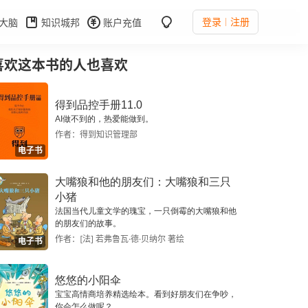
登录
注册
大脑
知识城邦
账户充值
喜欢这本书的人也喜欢
得到品控手册11.0
AI做不到的，热爱能做到。
作者：得到知识管理部
电子书
大嘴狼和他的朋友们：大嘴狼和三只
小猪
法国当代儿童文学的瑰宝，一只倒霉的大嘴狼和他
的朋友们的故事。
作者：[法] 若弗鲁瓦·德·贝纳尔 著绘
电子书
悠悠的小阳伞
宝宝高情商培养精选绘本。看到好朋友们在争吵，
你会怎么做呢？