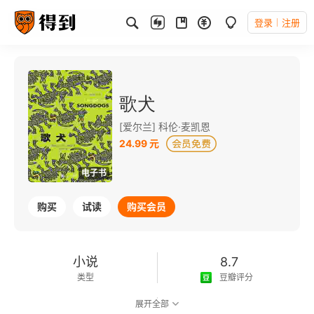
登录
注册
歌犬
[爱尔兰] 科伦·麦凯恩
24.99 元
电子书
购买
试读
购买会员
小说
8.7
类型
豆瓣评分
展开全部
可以朗读
122千字