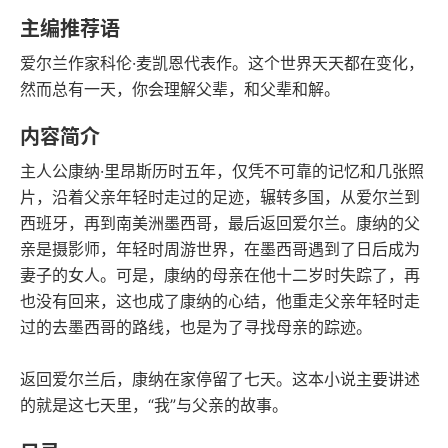
语音朗读
字数
主编推荐语
2023-03-01
爱尔兰作家科伦·麦凯恩代表作。这个世界天天都在变化，
发行日期
然而总有一天，你会理解父辈，和父辈和解。
内容简介
主人公康纳·里昂斯历时五年，仅凭不可靠的记忆和几张照
片，沿着父亲年轻时走过的足迹，辗转多国，从爱尔兰到
西班牙，再到南美洲墨西哥，最后返回爱尔兰。康纳的父
亲是摄影师，年轻时周游世界，在墨西哥遇到了日后成为
妻子的女人。可是，康纳的母亲在他十二岁时失踪了，再
也没有回来，这也成了康纳的心结，他重走父亲年轻时走
过的去墨西哥的路线，也是为了寻找母亲的踪迹。
返回爱尔兰后，康纳在家停留了七天。这本小说主要讲述
的就是这七天里，“我”与父亲的故事。