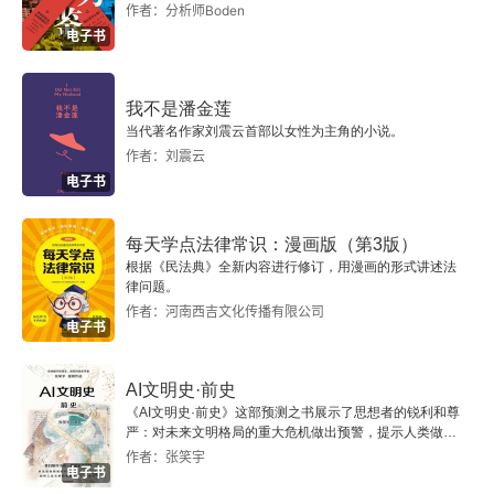
作者：分析师Boden
电子书
我不是潘金莲
当代著名作家刘震云首部以女性为主角的小说。
作者：刘震云
电子书
每天学点法律常识：漫画版（第3版）
根据《民法典》全新内容进行修订，用漫画的形式讲述法
律问题。
作者：河南西吉文化传播有限公司
电子书
AI文明史·前史
《AI文明史·前史》这部预测之书展示了思想者的锐利和尊
严：对未来文明格局的重大危机做出预警，提示人类做出
智慧的选择。
作者：张笑宇
电子书