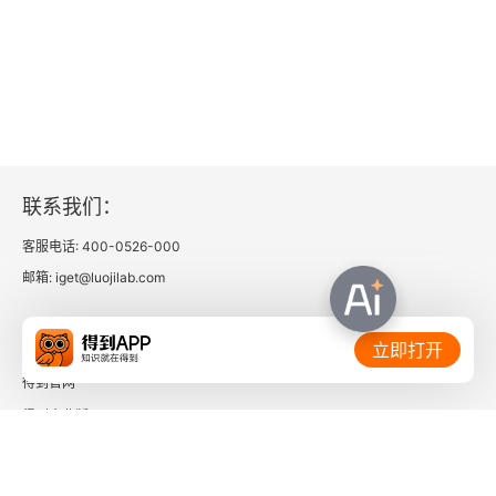
2.3.1 比例控制
2.3.2 比例积分（PI）控制
2.3.3 未建模动态
2.4 用反馈跟踪参考信号
联系我们：
2.5 反馈提供鲁棒性
客服电话: 400-0526-000
邮箱: iget@luojilab.com
2.5.1 降低参数变化与非线性的影响
相关链接：
*2.5.2 非线性分析与近似
立即打开
得到官网
2.6 正反馈
得到企业版
2.6.1 惠利特振荡器
时间的朋友