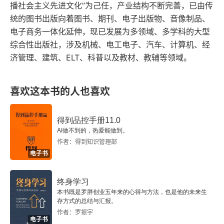
播社会主义先进文化”为己任，产业结构不断完善，已由传
1.5.1 鲁棒性与不确定性
统的图书出版向着图书、期刊、电子出版物、音像制品、
电子商务一体化延伸，现已发展为多领域、多学科的大型
1.5.2 动态的设计
综合性出版社，涉及机械、电工电子、汽车、计算机、经
济管理、建筑、ELT、科普以及教材、教辅等领域。
1.5.3 创建模块化系统
1.5.4 反馈面临的挑战
喜欢这本书的人也喜欢
1.6 简单形式的反馈
得到品控手册11.0
1.6.1 通断控制
AI做不到的，热爱能做到。
作者：得到知识管理部
1.6.2 PID控制
电子书
1.7 反馈与逻辑的结合
终身学习
本书既是罗胖创业五年来的心得与方法，也是他的未来生
1.7.1 巡航控制
存方式的总结与汇报。
作者：罗振宇
电子书