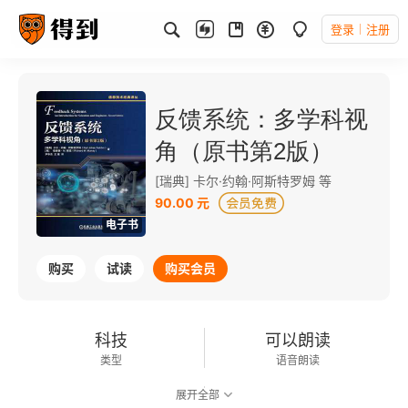
登录
注册
反馈系统：多学科视
角（原书第2版）
[瑞典] 卡尔·约翰·阿斯特罗姆 等
90.00 元
电子书
购买
试读
购买会员
科技
可以朗读
类型
语音朗读
展开全部
303千字
2024-06-01