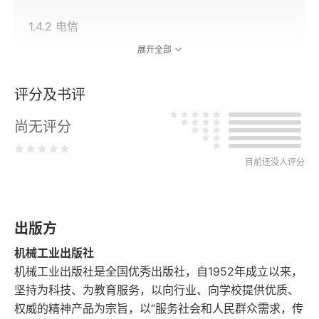
1.4.2 电信
展开全部
1.4.3 航空与运输
评分及书评
1.4.4 材料与加工
尚无评分
1.4.5 仪器
1.4.6 智能机器
目前还没人评分
1.4.7 网络与计算系统
出版方
1.4.8 经济学
机械工业出版社
1.4.9 自然界中的反馈
机械工业出版社是全国优秀出版社，自1952年成立以来，
坚持为科技、为教育服务，以向行业、向学校提供优质、
1.5 反馈的性质
权威的精神产品为宗旨，以“服务社会和人民群众需求，传