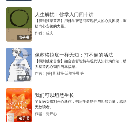
1.7.2 服务器群
人生解忧：佛学入门四十讲
1.7.3 空气-燃料控制
【得到独家首发】用佛学智慧回应现代人的心灵困境，重
拾内心安顿的力量。
1.8 控制系统的分层结构
作者：成庆
电子书
1.8.1 货运列车行程优化器
像苏格拉底一样无知：打不倒的活法
1.8.2 过程控制系统
【得到独家首发】融合古哲智慧与现代认知行为疗法，助
力塑造内心韧性与幸福感。
作者：[美] 斯科特·沃尔特曼 等
1.8.3 自动驾驶
电子书
1.9 阅读提高
我们可以坦然生长
罕见病女孩刘开心新作，书写生命韧性与坦然力量，感动
习题
无数读者。
作者：刘开心
电子书
第2章 反馈原理
2.1 非线性静态模型