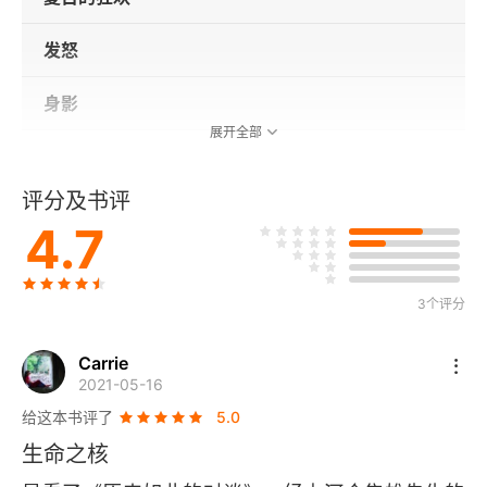
发怒
身影
展开全部
鸫的来信
评分及书评
后记
4.7
文库版后记
3个评分
Carrie
2021-05-16
给这本书评了
5.0
生命之核