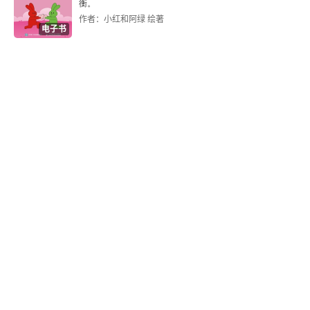
衡。
作者：小红和阿绿 绘著
电子书