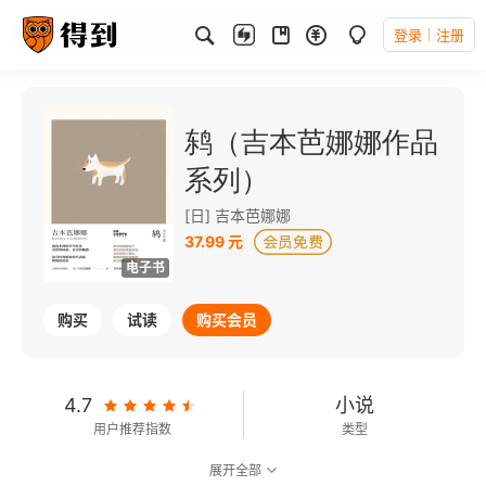
登录
注册
鸫（吉本芭娜娜作品
系列）
[日] 吉本芭娜娜
37.99 元
电子书
购买
试读
购买会员
4.7
小说
用户推荐指数
类型
展开全部
7.7
可以朗读