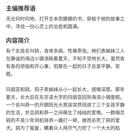
豆瓣评分
语音朗读
主编推荐语
73千字
2019-02-01
无论何时何地，打开吉本芭娜娜的书，穿梭于她的故事之
字数
发行日期
中，寻找一份心灵上的治愈和圆满。
内容简介
有个女孩名叫鸫，身体多病、性格乖张。她们表姊妹三人
在静谧的海边小镇消耗着夏天，不知不觉地长大。虽然各
有各的烦恼和开心事，但聚在一起的日子总是平静、安
稳。
玛丽亚和鸫、阳子表姊妹从小一起长大，感情深厚。那年
夏天，长大后在东京读大学的玛丽亚回到海滨小镇度假。
一个名叫恭一的开朗阳光大男孩突然闯进了三个女孩平静
的生活，并且鸫和恭一之间萌生了纯纯的爱情。一群暗恋
鸫的不良少年伺机将恭一痛打一顿，继而杀死了鸫的爱
犬。鸫为了报复，瞒着众人用尽气力挖了一个大大的陷