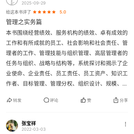
2025-09-29
给这本书评了
5.0
第30章 什么是管理者
管理之实务篇
第31章 管理者及其工作
本书围绕经营绩效、服务机构的绩效、卓有成效的
第32章 管理职务的设计和内容
工作和有所成就的员工、社会影响和社会责任、管
理者的工作、管理技能与组织管理、高层管理者的
第33章 管理和管理人员的开发
任务与组织、战略与结构等，系统探讨和揭示了企
第34章 目标管理和自我控制
业使命、企业责任、员工责任、员工资产、知识工
作者、目标管理、管理分权、组织设计、规模、多
第35章 从中层管理到知识型组织
国公司、成长和创新型组织等方面的问题。中层经
第36章 绩效精神
转发
评论
赞
分享
理人的行动和决策对企业的绩效和发展方向有直接
第六部分 管理技能
而重要的影响。经理人的工作必须包括：设定目
张宝祥
标、组织安排、激励与沟通、绩效评估、发展人才
第37章 有效决策
2022-03-03