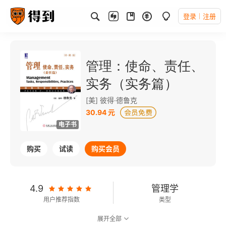
登录
注册
管理：使命、责任、
实务（实务篇）
[美] 彼得·德鲁克
30.94 元
电子书
购买
试读
购买会员
4.9
管理学
用户推荐指数
类型
展开全部
9.3
可以朗读