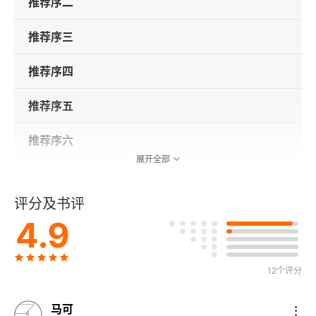
推荐序二
推荐序三
推荐序四
推荐序五
推荐序六
展开全部
译者序
评分及书评
前言
4.9
第二篇 管理者：工作、职务、技能与组织
12个评分
第29章 为什么需要管理者
马可
第五部分 管理者的工作和职务