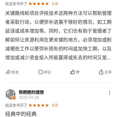
（包括自己）。组织的目的是使一群平凡人做出不
给这本书评了
5.0
第38章 管理沟通
平凡的事业，所以组织必须着眼于人的长处。要使
关键路线和项目评核技术这两种方法可以帮助管理
知识工作和知识工作者的生产力与创新力得到提
第39章 核查、控制和管理
者采取行动，以便弥补进展不够好的情况，如工期
升，唯一的策略是结构变革。管理实务篇中，大师
延误或成本增加等。同时，它们也有助于管理者了
第40章 管理人员和管理科学
的教诲字字珠玑，作为管理者，这是必读书目。
解如何让资源利用在更关键的地方，必须增加或削
第七部分 管理组织
减哪些工作以便弥补损失的时间或加快工期，以及
增加或减少资金投入所能赢得或失去的时间又是多
第41章 新需要和新方法
少。
第42章 组织的基本构成单位
转发
评论
赞
分享
第43章 如何把组织的基本构成单位连接起来
熊粑粑的理想
第44章 组织设计的逻辑和规范
2022-01-25
给这本书评了
5.0
第45章 以工作和任务为中心的组织设计：职能制结
经典中的经典
构和团队