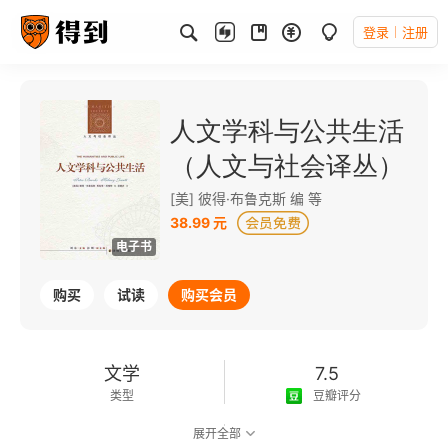
登录
注册
人文学科与公共生活
（人文与社会译丛）
[美] 彼得·布鲁克斯 编 等
38.99 元
电子书
购买
试读
购买会员
文学
7.5
类型
豆瓣评分
展开全部
可以朗读
111千字