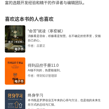
理查德·森尼特
富的选题开发经验和精干的作译者与编辑团队。
迈克尔·罗斯
喜欢这本书的人也喜欢
威廉姆·杰尔马诺
“命苦”就读《寒窑赋》
讨论环节2：阅读伦理学与职业
消极看是宿命，积极看是智慧。在不确定的世界里，安顿
自己的心。
作者：吕蒙正
第三部分 人文学科与人权
电子书
另一个人的呼告
得到品控手册11.0
论人文学科与人权
AI做不到的，热爱能做到。
作者：得到知识管理部
电子书
回应与讨论
金姆·莱恩·谢佩勒
终身学习
本书既是罗胖创业五年来的心得与方法，也是他的未来生
存方式的总结与汇报。
迪迪埃·法桑