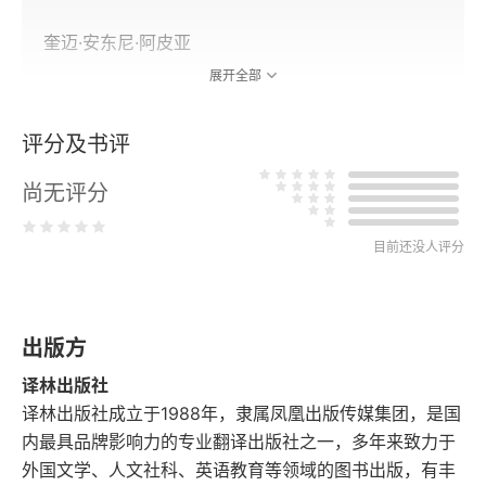
奎迈·安东尼·阿皮亚
展开全部
乔纳森·卡勒
评分及书评
德里克·阿特里奇
尚无评分
讨论环节1：阅读伦理学
目前还没人评分
第二部分 阅读伦理学与职业
生与半熟
出版方
克服通往王国和命运的障碍：阅读伦理学和大学的管
理者
译林出版社
译林出版社成立于1988年，隶属凤凰出版传媒集团，是国
回应与讨论
内最具品牌影响力的专业翻译出版社之一，多年来致力于
外国文学、人文社科、英语教育等领域的图书出版，有丰